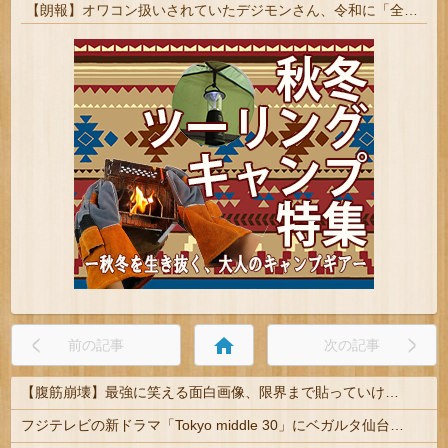
【朗報】オワコン扱いされていたデジモンさん、令和に「全盛期を超える利益」を生み出していた
home
前の記事
次の記事
【腹筋崩壊】最強に笑える面白画像、限界まで貼っていけｗｗｗ
フジテレビの新ドラマ「Tokyo middle 30」にベガルタ仙台っぽいネタが登場