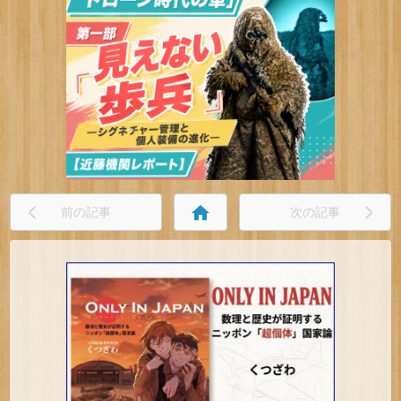
home
前の記事
次の記事