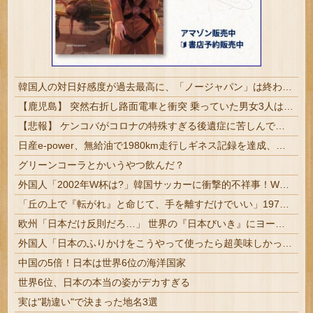
韓国人の対日好感度が過去最高に、「ノージャパン」は終わった？＝ネット「中国より100倍いい」
【鹿児島】 突然右折し路面電車と衝突 乗っていた男女3人は車を放置しダッシュで逃走中
【悲報】 ケンコバがコロナの特殊すぎる後遺症に苦しんでいる模様…お前らの周りにもこんな奴いる？
日産e-power、無給油で1980km走行しギネス記録を達成、無駄な発電や送電ロスなくEVよりエコを証明
グリーンコーラとかいうやつ飲んだ？
外国人「2002年W杯は?」韓国サッカーに衝撃的不祥事！W杯予選でレフリーへの性的接待発覚！海外騒然！【海外の反応】
「丘の上で『転がれ』と命じて、手を離すだけでいい」1975年、ただの石を箱に入れて売った男の話
欧州「日本だけ反則だろ…」 世界の『日本びいき』にヨーロッパ全土から不満の声
外国人「日本のふりかけをこうやって使ったら超美味しかった！」
中国の5倍！日本は世界6位の海洋国家
世界6位、日本の本当の姿がデカすぎる
実は"勘違い"で決まった地名3選