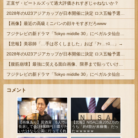
正直ザ・ビートルズって過大評価されすぎじゃねないか？
2028年のU23アジアカップが日本開催に決定 ロス五輪予選を兼ねた大会
【画像】最近の高級ミニバンの顔キモすぎだろwww
フジテレビの新ドラマ「Tokyo middle 30」にベガルタ仙台っぽいネタが登場
【悲報】美容師「…手は尽くしました」おば「ｱｯ…ｯｽ…」→
2028年のU23アジアカップが日本開催に決定 ロス五輪予選を兼ねた大会
【腹筋崩壊】最強に笑える面白画像、限界まで貼っていけｗｗｗ
フジテレビの新ドラマ「Tokyo middle 30」にベガルタ仙台っぽいネタが登場
コメント
【画像あり】居酒屋「6人で
【悲報】NISA口座2052万の
長居して会計4939円！喋りた
うち「約4割が未稼働」だっ
いだけなら公園に行ってくれ
たｗｗｗｗｗ
（怒」