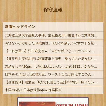
保守速報
新着ヘッドライン
北海道江別大学生殺人事件、主犯格の川口被告(19)に無期懲役の判決
奇怪なハゲ方をした54歳男性、8人の15歳以下の女の子を緊縛昏睡レイプしてハメ撮りして逮捕 | sssp://img.5ch.io/ico/gikog_pimiento.gif
【これは重い】江口寿史さん「自分の絵ごと、このジャンルはそろそろ終わりかな」
【鹿児島】突然右折し路面電車と衝突 乗っていた男女3人は車を放置しダッシュで逃走中
過給なしで420ps。しかもL型エンジン…このS31Zいくらかかってるんだ…
日本をダメにした総理大臣、ワースト１位が同点でこの人ｗｗｗｗｗｗ
【画像あり】居酒屋「6人で長居して会計4939円！喋りたいだけなら公園に行ってくれ（怒」
中国の5倍！日本は世界6位の海洋国家