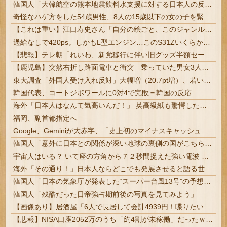
韓国人「大韓航空の熊本地震飲料水支援に対する日本人の反応をご覧ください・・・」→「」
奇怪なハゲ方をした54歳男性、8人の15歳以下の女の子を緊縛昏睡レイプしてハメ撮りして逮捕 | sssp://img.5ch.io/ico/gikog_pimiento.gif
【これは重い】江口寿史さん「自分の絵ごと、このジャンルはそろそろ終わりかな」
過給なしで420ps。しかもL型エンジン…このS31Zいくらかかってるんだ…
【悲報】テレ朝「れいわ、新党移行に伴い旧グッズ半額セール開催。でも『秘書給与疑惑』あるよね＾＾」
【鹿児島】突然右折し路面電車と衝突 乗っていた男女3人は車を放置しダッシュで逃走中
東大調査「外国人受け入れ反対」大幅増（20.7pt増）、若い世代で増加幅大
韓国代表、コートジボワールに0対4で完敗＝韓国の反応
海外「日本人はなんて気高いんだ！」 英高級紙も驚愕した極限の中の日本人の姿に世界が衝撃
福岡、副首都指定へ
Google、Geminiが大赤字、「史上初のマイナスキャッシュフロー」に陥る
韓国人「意外に日本との関係が深い地球の裏側の国がこちらです‥」→「国境を越えた驚くべき歴史のつながり‥」
宇宙人はいる？ いて座の方角から７２秒間捉えた強い電波 正体不明の「Ｗｏｗ！信号」…「転換点」 | 宇宙人はいる？
海外「その通り！」日本人ならどこでも発展させると語る世界的大富豪に海外が大騒ぎ
韓国人「日本の気象庁が発表した“スーパー台風13号”の予想進路をご覧ください・・・」→「これ韓国は完全に直撃なんだけど」「信じませんｗｗｗ」
韓国人「残酷だった日帝強占期前後の写真を見てみよう」
【画像あり】居酒屋「6人で長居して会計4939円！喋りたいだけなら公園に行ってくれ（怒」
【悲報】NISA口座2052万のうち「約4割が未稼働」だったｗｗｗｗｗ