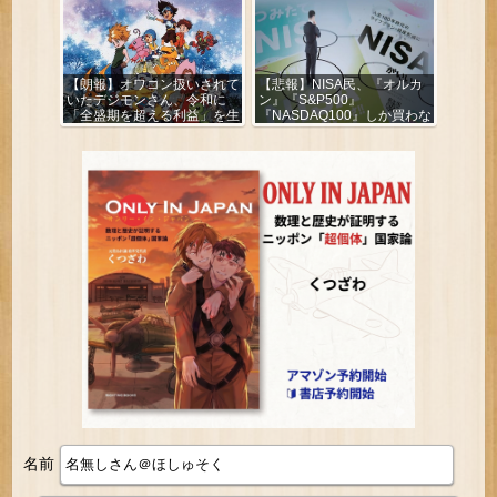
【朗報】オワコン扱いされて
【悲報】NISA民、『オルカ
いたデジモンさん、令和に
ン』『S&P500』
「全盛期を超える利益」を生
『NASDAQ100』しか買わな
み出していた
い
名前