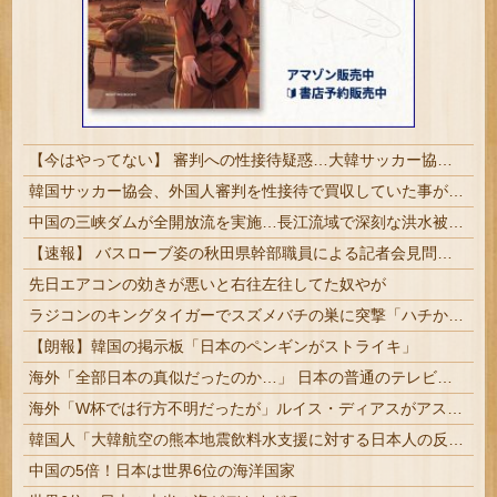
【今はやってない】 審判への性接待疑惑…大韓サッカー協会が声明「現在は一切発生していない」
韓国サッカー協会、外国人審判を性接待で買収していた事が判明
中国の三峡ダムが全開放流を実施…長江流域で深刻な洪水被害！
【速報】 バスローブ姿の秋田県幹部職員による記者会見問題、ラブホテルからの参加だと特定「体調が優れなかったため...」とは何だったのか
先日エアコンの効きが悪いと右往左往してた奴やが
ラジコンのキングタイガーでスズメバチの巣に突撃「ハチからしたら突然ドイツ戦車が家に来るんだぞ」【海外の反応】
【朗報】韓国の掲示板「日本のペンギンがストライキ」
海外「全部日本の真似だったのか…」 日本の普通のテレビ番組が最新SNSの数十年先を行っていたと話題に
海外「W杯では行方不明だったが」ルイス・ディアスがアストンヴィラ戦で決めたゴラッソに海外大騒ぎ！（海外の反応）
韓国人「大韓航空の熊本地震飲料水支援に対する日本人の反応をご覧ください・・・」→「」
中国の5倍！日本は世界6位の海洋国家