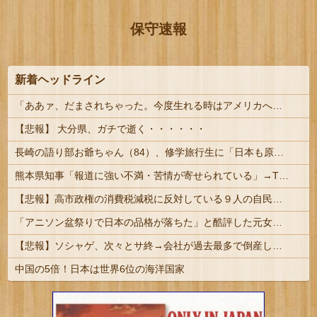
保守速報
新着ヘッドライン
「ああァ、だまされちゃった。今度生れる時はアメリカへ生れるぞ」 ２２歳で戦死した特攻隊員が出撃前の日記に残した“本音” #歴史 | 富永恭次陸軍中将：
【悲報】 大分県、ガチで逝く・・・・・・
長崎の語り部お爺ちゃん（84）、修学旅行生に「日本も原爆を持たないと負ける」と言われびっくり！ 被団協代表（85）も中学生に「核を持たないで日本...
熊本県知事「報道に強い不満・苦情が寄せられている」→TBSの報道特集がまさにそれな件
【悲報】高市政権の消費税減税に反対している９人の自民党議員が全て判明！！！！ やっぱりコイツラかｗｗｗｗｗ
「アニソン盆祭りで日本の品格が落ちた」と酷評した元女優、「あんたが品格を語るのかよ！」と総ツッコミを食らってしまい……
【悲報】ソシャゲ、次々とサ終→会社が過去最多で倒産しまくってしまう・・・
中国の5倍！日本は世界6位の海洋国家