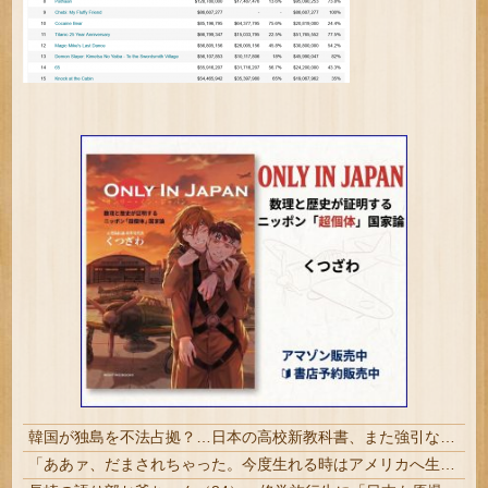
韓国が独島を不法占拠？…日本の高校新教科書、また強引な主張＝韓国の反応
「ああァ、だまされちゃった。今度生れる時はアメリカへ生れるぞ」 ２２歳で戦死した特攻隊員が出撃前の日記に残した“本音” #歴史 | 富永恭次陸軍中将：