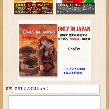
【画像あり】昨日の銀だこ、
【画像あり】お前らはこの
「88人しか買えない88円」に
「ハンバーグ定食」にいくら
大行列をなす都民コチラｗｗ
払える？
ｗｗｗ
名前