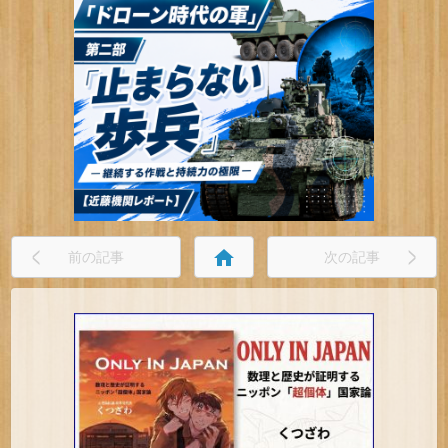
home
前の記事
次の記事