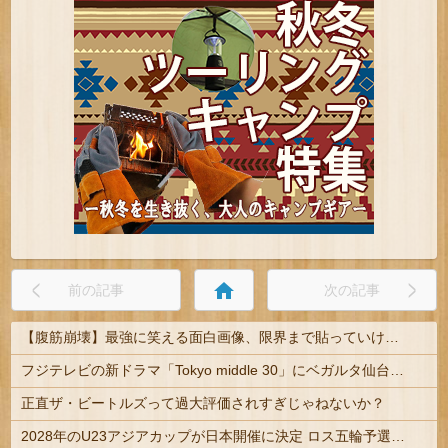
home
前の記事
次の記事
【腹筋崩壊】最強に笑える面白画像、限界まで貼っていけｗｗｗ
フジテレビの新ドラマ「Tokyo middle 30」にベガルタ仙台っぽいネタが登場
正直ザ・ビートルズって過大評価されすぎじゃねないか？
2028年のU23アジアカップが日本開催に決定 ロス五輪予選を兼ねた大会