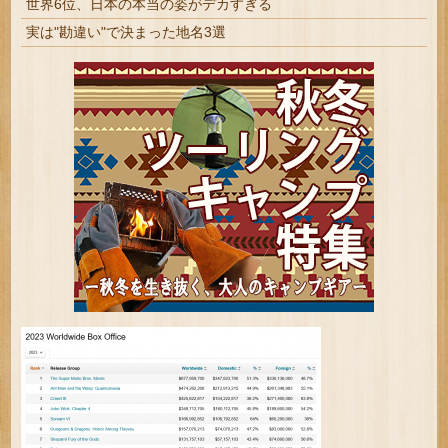
世界6位、日本の本当の姿がデカすぎる
実は"勘違い"で決まった地名3選