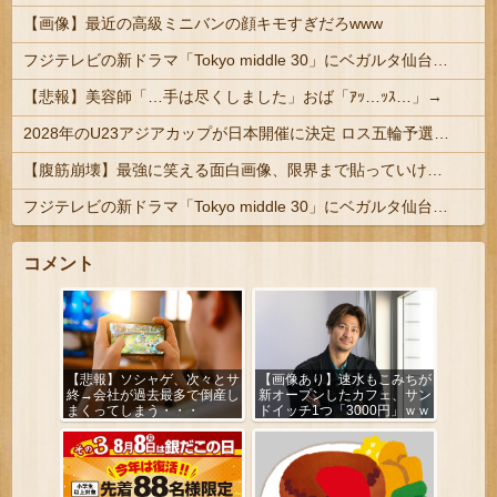
【画像】最近の高級ミニバンの顔キモすぎだろwww
フジテレビの新ドラマ「Tokyo middle 30」にベガルタ仙台っぽいネタが登場
【悲報】美容師「…手は尽くしました」おば「ｱｯ…ｯｽ…」→
2028年のU23アジアカップが日本開催に決定 ロス五輪予選を兼ねた大会
【腹筋崩壊】最強に笑える面白画像、限界まで貼っていけｗｗｗ
フジテレビの新ドラマ「Tokyo middle 30」にベガルタ仙台っぽいネタが登場
コメント
【悲報】ソシャゲ、次々とサ
【画像あり】速水もこみちが
終→会社が過去最多で倒産し
新オープンしたカフェ、サン
まくってしまう・・・
ドイッチ1つ「3000円」ｗｗ
ｗｗｗ