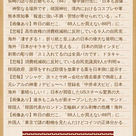
長崎の語り部お爺ちゃん（84）、修学旅行生に「日本も原爆を持たないと負ける」と言われびっくり！ 被団協代表（85）も中学生に「核を持たないで日本...
「神聖なる場所です」靖国神社、境内におけるコスプレや軍装の禁止を発表！
熊本県知事「報道に強い不満・苦情が寄せられている」→TBSの報道特集がまさにそれな件
【画像あり】昨日の銀だこ、「88人しか買えない88円」に大行列をなす都民コチラｗｗｗｗｗ
【悲報】高市政権の消費税減税に反対している９人の自民党議員が全て判明！！！！ やっぱりコイツラかｗｗｗｗｗ
海外「凄すぎる！」折り紙と並ぶあの日本の偉大な発明に海外がびっくり仰天
海外「日本がキラキラして見える…」 日本の街頭インタビューに登場した女子高生4人組がエモすぎると話題に
刺青の彫り師「スミ入れてるのは全員バカです」 ドタキャン当たり前、カネはない、挨拶もできない | ＞5000円でできるかと尋ねられる。「5000円好きなんです、バカって」
【悲報】消費税減税に反対している自民党議員9人が判明ｗｗｗｗｗｗ
韓国政府、謝罪をすれば賠償を放棄する案を日本側に提示するも拒否される＝韓国の反応
【悲報】ソシャゲ、次々とサ終→会社が過去最多で倒産しまくってしまう・・・
元レアルの神童Ｊデビューへ！登録名「中井卓大ピピ」日本初挑戦の22歳今治MFが開幕戦に先発 #サッカー
海外「素晴らしい！」日本が買収したUSスチール驚異の大復活に米国人が大喜び
【画像あり】速水もこみちが新オープンしたカフェ、サンドイッチ1つ「3000円」ｗｗｗｗｗ
韓国人「韓国代表がロンドン五輪銅メダル剥奪の危機！海外メディアが『時効の壁を越えてIOCの調査対象になり得る』と報道！」
【画像あり】昨日の銀だこ、「88人しか買えない88円」に大行列をなす都民コチラｗｗｗｗｗ
外国人「東京で謎の動物を見たんだけどコイツの正体分かる？」