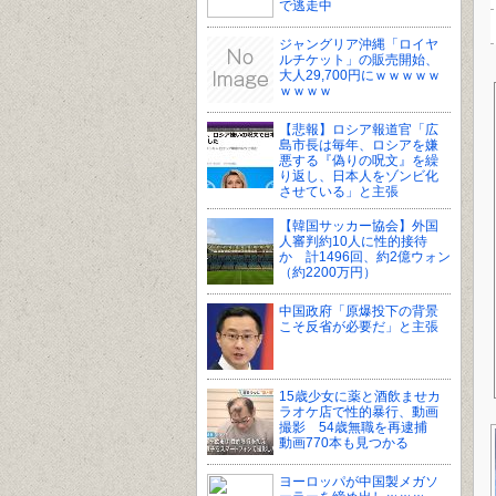
で逃走中
ジャングリア沖縄「ロイヤ
ルチケット」の販売開始、
大人29,700円にｗｗｗｗｗ
ｗｗｗｗ
【悲報】ロシア報道官「広
島市長は毎年、ロシアを嫌
悪する『偽りの呪文』を繰
り返し、日本人をゾンビ化
させている」と主張
【韓国サッカー協会】外国
人審判約10人に性的接待
か 計1496回、約2億ウォン
（約2200万円）
中国政府「原爆投下の背景
こそ反省が必要だ」と主張
15歳少女に薬と酒飲ませカ
ラオケ店で性的暴行、動画
撮影 54歳無職を再逮捕
動画770本も見つかる
ヨーロッパが中国製メガソ