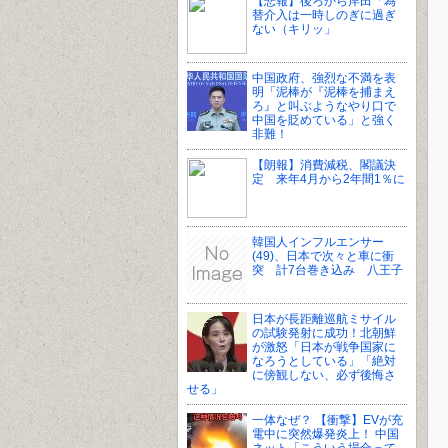
【悲報】後ろから岸田「為
替介入は一時しのぎに過ぎ
ない（キリッ」
中国政府、強烈な不満を表
明「泥棒が『泥棒を捕まえ
ろ』と叫ぶようなやり口で
中国を貶めている」と強く
非難！
【朗報】消費減税、閣議決
定 来年4月から2年間1％に
韓国人インフルエンサー
(49)、日本で次々と車に衝
突 計7台巻き込み 八王子
日本が長距離巡航ミサイル
の試験発射に成功！北朝鮮
が激怒「日本が戦争国家に
なろうとしている」「絶対
に傍観しない、必ず後悔さ
せる」
一体なぜ？ 【衝撃】EVが充
電中に突然爆発炎上！ 中国