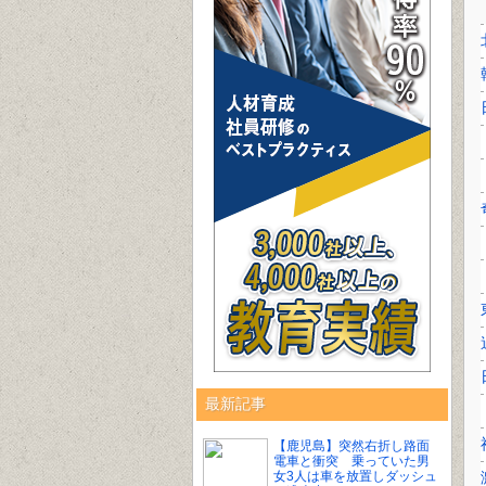
最新記事
【鹿児島】突然右折し路面
電車と衝突 乗っていた男
女3人は車を放置しダッシュ