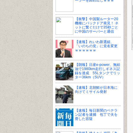
ーラーを締め出しｗｗｗ
【衝撃】中国製ルーター20
機種にバックドア発見！ ネ
ットに繋ぐだけで35秒ごと
に中国のサーバーと通信
【速報】れいわ新選組、
「いのちの党」に党名変更
ｗｗｗｗｗｗ
【朗報】日産e-power、無給
油で1980km走行しギネス記
録を達成 55Lタンクでリッ
ター36km（SUV）
【速報】北朝鮮が日本海に
向けてミサイル発射
【速報】毎日新聞のベテラ
ン記者を逮捕 包丁で夫を
脅した容疑