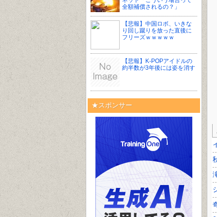
ネット「こういう場合って
全額補償されるの？」
【悲報】中国ロボ、いきな
り回し蹴りを放った直後に
フリーズｗｗｗｗｗ
【悲報】K-POPアイドルの
約半数が3年後には姿を消す
★スポンサー