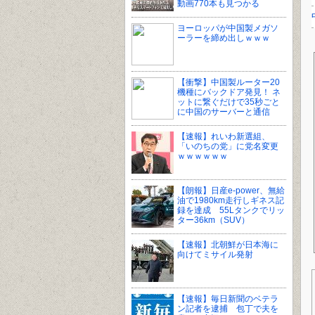
動画770本も見つかる
ヨーロッパが中国製メガソ
ーラーを締め出しｗｗｗ
【衝撃】中国製ルーター20
機種にバックドア発見！ ネ
ットに繋ぐだけで35秒ごと
に中国のサーバーと通信
【速報】れいわ新選組、
「いのちの党」に党名変更
ｗｗｗｗｗｗ
【朗報】日産e-power、無給
油で1980km走行しギネス記
録を達成 55Lタンクでリッ
ター36km（SUV）
【速報】北朝鮮が日本海に
向けてミサイル発射
【速報】毎日新聞のベテラ
ン記者を逮捕 包丁で夫を