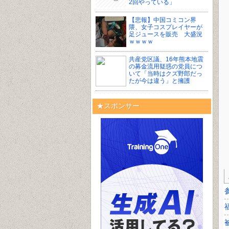
2回やっている」
【悲報】中国コミコン界
隈、女子コスプレイヤーが
足ジュースを販売 大盛況
ｗｗｗｗ
共産党区議、16年熊本地震
の募金流用疑惑の党員につ
いて「当時はクズ野郎だっ
たが今は違う」と擁護
★スポンサー