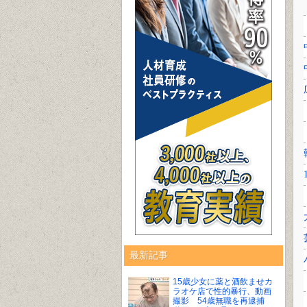
最新記事
15歳少女に薬と酒飲ませカ
ラオケ店で性的暴行、動画
撮影 54歳無職を再逮捕