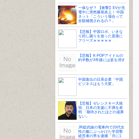
一体なぜ？ 【衝撃】EVが充
電中に突然爆発炎上！ 中国
ネット「こういう場合って
全額補償されるの？」
【悲報】中国ロボ、いきな
り回し蹴りを放った直後に
フリーズｗｗｗｗｗ
【悲報】K-POPアイドルの
約半数が3年後には姿を消す
中国進出の日系企業「中国
ビジネスはもう大変」
【悲報】ゼレンスキー大統
領、日本の支援に不満を表
明 「期待されたほどの成果
ない」
JR総武線の電車内で20代女
性の服にぶっかけた学習塾
経営者の男を逮捕「月に1、