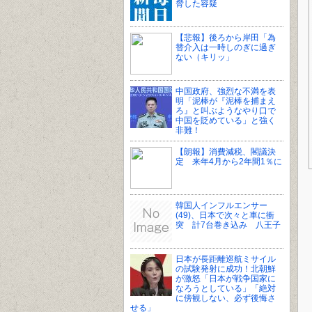
脅した容疑
【悲報】後ろから岸田「為
替介入は一時しのぎに過ぎ
ない（キリッ」
中国政府、強烈な不満を表
明「泥棒が『泥棒を捕まえ
ろ』と叫ぶようなやり口で
中国を貶めている」と強く
非難！
【朗報】消費減税、閣議決
定 来年4月から2年間1％に
韓国人インフルエンサー
(49)、日本で次々と車に衝
突 計7台巻き込み 八王子
日本が長距離巡航ミサイル
の試験発射に成功！北朝鮮
が激怒「日本が戦争国家に
なろうとしている」「絶対
に傍観しない、必ず後悔さ
せる」