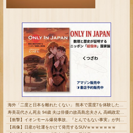
海外「二度と日本を離れたくない」 熊本で震度7を体験したドイツ人が語る日本の強さに感動の声
寿美花代さん死去 94歳 夫は俳優の故高島忠夫さん 高嶋政宏、政伸の母 | 長男殺した家政婦はまだ生きてんのかね
【衝撃】イオンモール爆発事故、『とんでもない事実』が判明してしまう・・・・・・
【画像】日産が社運をかけて発売するSUVｗｗｗｗｗｗｗ