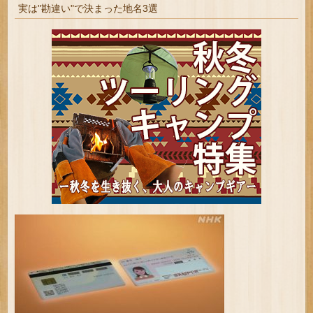
実は"勘違い"で決まった地名3選