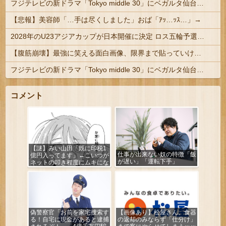
フジテレビの新ドラマ「Tokyo middle 30」にベガルタ仙台っぽいネタが登場
【悲報】美容師「…手は尽くしました」おば「ｱｯ…ｯｽ…」→
2028年のU23アジアカップが日本開催に決定 ロス五輪予選を兼ねた大会
【腹筋崩壊】最強に笑える面白画像、限界まで貼っていけｗｗｗ
フジテレビの新ドラマ「Tokyo middle 30」にベガルタ仙台っぽいネタが登場
コメント
【謎】みい山田「既に印税1
仕事が出来ない奴の特徴「飯
億円入ってます」←こいつが
が遅い」「運転下手」
ネットの叩き程度にムキにな
る理由
偽警察官「お前を家宅捜索す
【画像あり】松屋さん、食器
る！自宅に現金があると逮捕
の返却のみならず「仕分け」