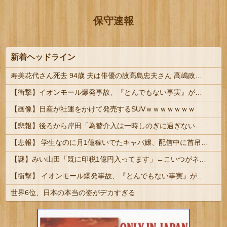
保守速報
新着ヘッドライン
寿美花代さん死去 94歳 夫は俳優の故高島忠夫さん 高嶋政宏、政伸の母 | 長男殺した家政婦はまだ生きてんのかね
【衝撃】イオンモール爆発事故、『とんでもない事実』が判明してしまう・・・・・・
【画像】日産が社運をかけて発売するSUVｗｗｗｗｗｗｗ
【悲報】後ろから岸田「為替介入は一時しのぎに過ぎない（キリッ」
【悲報】 学生なのに月1億稼いでたキャバ嬢、配信中に首吊って亡くなる
【謎】みい山田「既に印税1億円入ってます」←こいつがネットの叩き程度にムキになる理由
【衝撃】 イオンモール爆発事故、『とんでもない事実』が判明してしまう・・・・・・
世界6位、日本の本当の姿がデカすぎる