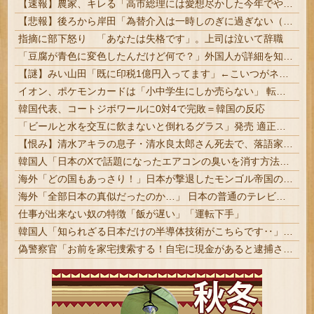
【速報】農家、キレる「高市総理には愛想尽かした今年でやめるぞ」コメ売値は生産原価の半分以下、肥料代や燃料代は高騰
【悲報】後ろから岸田「為替介入は一時しのぎに過ぎない（キリッ」
指摘に部下怒り 「あなたは失格です」。上司は泣いて辞職
「豆腐が青色に変色したんだけど何で？」外国人が詳細を知りたがった日本のモノ特集
【謎】みい山田「既に印税1億円入ってます」←こいつがネットの叩き程度にムキになる理由
イオン、ポケモンカードは「小中学生にしか売らない」 転売対策の決断が「素晴らしい」 | 小遣い渡して並ばせるだけじゃん
韓国代表、コートジボワールに0対4で完敗＝韓国の反応
「ビールと水を交互に飲まないと倒れるグラス」発売 適正飲酒を施す #酒
【恨み】清水アキラの息子・清水良太郎さん死去で、落語家・柳家小はだが「いじめ」「暴行」被害告発
韓国人「日本のXで話題になったエアコンの臭いを消す方法をご覧ください」→「これマジ？」
海外「どの国もあっさり！」日本が撃退したモンゴル帝国の本当の恐ろしさに海外が大騒ぎ
海外「全部日本の真似だったのか…」 日本の普通のテレビ番組が最新SNSの数十年先を行っていたと話題に
仕事が出来ない奴の特徴「飯が遅い」「運転下手」
韓国人「知られざる日本だけの半導体技術がこちらです‥」→「サムスンがなければiPhoneが作れないと信じていたのに‥」
偽警察官「お前を家宅捜索する！自宅に現金があると逮捕されるぞ！」→4億千万円騙し取られる