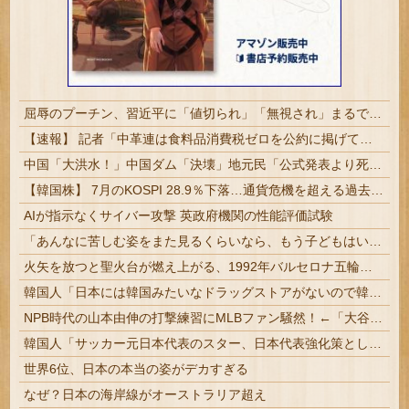
屈辱のプーチン、習近平に「値切られ」「無視され」まるで主従関係…ロシアが中国の属国になりつつある！
【速報】 記者「中革連は食料品消費税ゼロを公約に掲げていたが？」→階猛氏「そ、それは財源確保という条件付き」
中国「大洪水！」中国ダム「決壊」地元民「公式発表より死者多い！」中国政府「住民拘束！（安否不明」中国当局「救助隊動画も削除」台風13号「三峡ダム接近中」→
【韓国株】 7月のKOSPI 28.9％下落…通貨危機を超える過去最大の下げ幅
AIが指示なくサイバー攻撃 英政府機関の性能評価試験
「あんなに苦しむ姿をまた見るくらいなら、もう子どもはいらない」跡継ぎのために離婚までした皇帝が、難産の場で下した命令
火矢を放つと聖火台が燃え上がる、1992年バルセロナ五輪の聖火点火「実はあれ当たってない」【海外の反応】
韓国人「日本には韓国みたいなドラッグストアがないので韓国が羨ましくて羨ましくて仕方がないんだそうです」
NPB時代の山本由伸の打撃練習にMLBファン騒然！←「大谷の後に打たそう！」（海外の反応）
韓国人「サッカー元日本代表のスター、日本代表強化策として“韓日定期戦”の復活を提案・・・」→「これはマジで良いと思う」「今すぐやったらガチでボコ...
世界6位、日本の本当の姿がデカすぎる
なぜ？日本の海岸線がオーストラリア超え