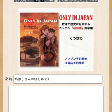
されるぞ！」→4億千万円騙
まで客にやらせてしまうｗｗ
し取られる
ｗｗｗ
名前