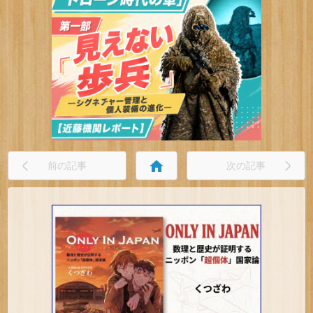
home
前の記事
次の記事