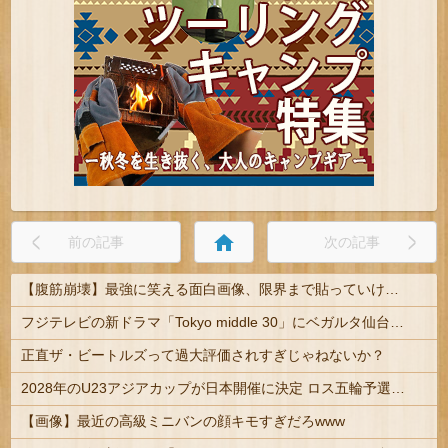
home
前の記事
次の記事
【腹筋崩壊】最強に笑える面白画像、限界まで貼っていけｗｗｗ
フジテレビの新ドラマ「Tokyo middle 30」にベガルタ仙台っぽいネタが登場
正直ザ・ビートルズって過大評価されすぎじゃねないか？
2028年のU23アジアカップが日本開催に決定 ロス五輪予選を兼ねた大会
【画像】最近の高級ミニバンの顔キモすぎだろwww