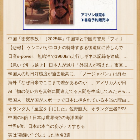
中国「衝突事故！（2025年」中国軍と中国海警局「フィリピン船の追跡中に衝突！（8/11」中国「2人死亡」中国政府「1年間隠蔽」日本「隠蔽された事実報道！（2026年」→
【悲報】 ケンコバがコロナの特殊すぎる後遺症に苦しんでいる模様…お前らの周りにもこんな奴いる？
日産e-power、無給油で1980km走行しギネス記録を達成、無駄な発電や送電ロスなくEVよりエコを証明
【急いで引っ越せ】 日本人が減り「外国人が増えた」市区町村ランキングキタ━━!
韓国人の対日好感度が過去最高に、「ノージャパン」は終わった？＝ネット「中国より100倍いい」
海外「なぜ日米でここまで差があるのか…」アメリカ人が日米ではクオリティが違い過ぎると嘆く商品とは・・・？【海外の反応】
AI「物の使い方を真剣に間違えてる人間を生成してみたｗｗｗｗ」
韓国人「我が国がスポーツで日本に押されている本当の理由がこちら・・・」
オランダ人「至宝を手にした」佐野航大、オランダ王者PSV移籍が決定的に！口頭合意報道で現地サポ騒然！プレミアのファンは落胆【海外の反応】
中国の5倍！日本は世界6位の海洋国家
世界6位、日本の本当の姿がデカすぎる
実は"勘違い"で決まった地名3選