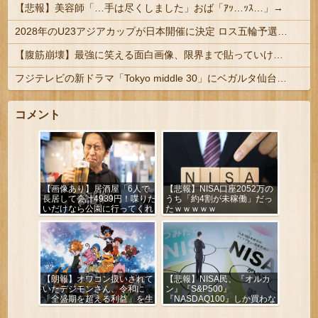
【悲報】美容師「…手は尽くしました」おば「ｱｯ…ｯｽ…」→
2028年のU23アジアカップが日本開催に決定 ロス五輪予選を兼ねた大会
【腹筋崩壊】最強に笑える面白画像、限界まで貼っていけｗｗｗ
フジテレビの新ドラマ「Tokyo middle 30」にベガルタ仙台っぽいネタが登場
コメント
【画像あり】居酒屋「6人で
【悲報】NISA口座2052万の
長居して会計4939円！喋りた
うち「約4割が未稼働」だっ
いだけなら公園に行ってくれ
たｗｗｗｗｗ
（怒」
【朗報】オワコン扱いされて
【悲報】NISA民、『オルカ
いたデジモンさん、令和に
ン』『S&P500』
「全盛期を超える利益」を生
『NASDAQ100』しか買わな
み出していた
い