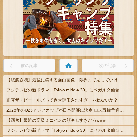
home
前の記事
次の記事
【腹筋崩壊】最強に笑える面白画像、限界まで貼っていけｗｗｗ
フジテレビの新ドラマ「Tokyo middle 30」にベガルタ仙台っぽいネタが登場
正直ザ・ビートルズって過大評価されすぎじゃねないか？
2028年のU23アジアカップが日本開催に決定 ロス五輪予選を兼ねた大会
【画像】最近の高級ミニバンの顔キモすぎだろwww
フジテレビの新ドラマ「Tokyo middle 30」にベガルタ仙台っぽいネタが登場