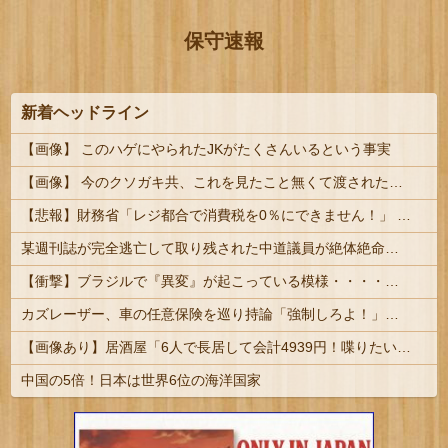
保守速報
新着ヘッドライン
【画像】 このハゲにやられたJKがたくさんいるという事実
【画像】 今のクソガキ共、これを見たこと無くて渡されたらパニクるらしいｗｗｗｗｗｗｗｗｗｗｗｗｗ
【悲報】財務省「レジ都合で消費税を0％にできません！」 → X民「指定ゴミ袋を買ってレシート見たら消費税はゼロになるんだけど？」ｗｗｗｗｗｗｗｗ...
某週刊誌が完全逃亡して取り残された中道議員が絶体絶命の窮地、「今度は宏池会に矛先を向けたか……」と節操の無さに呆れる人が続出
【衝撃】ブラジルで『異変』が起こっている模様・・・・・・
カズレーザー、車の任意保険を巡り持論「強制しろよ！」「保険にも入れないヤツは運転すんなよ」
【画像あり】居酒屋「6人で長居して会計4939円！喋りたいだけなら公園に行ってくれ（怒」
中国の5倍！日本は世界6位の海洋国家