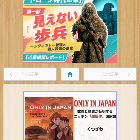
home
前の記事
次の記事