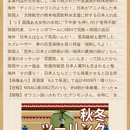
某週刊誌が完全逃亡して取り残された中道議員が絶体絶命の窮地、「今度は宏池会に矛先を向けたか……」と節操の無さに呆れる人が続出
海外「ディズニーがゴミのようだ！」日本がアニメ化した米人気SF作品に絶賛の声が殺到中
韓国人「大韓航空の熊本地震飲料水支援に対する日本人の反応をご覧ください・・・」→「」
【 つ 】面識ある女性の水筒に"下半身"を押し付け"使用不能"にした疑い 66歳男を「器物損壊」容疑で逮捕 札幌市
韓国代表、コートジボワールに0対4で完敗＝韓国の反応
海外「日本人はなんて気高いんだ！」 英高級紙も驚愕した極限の中の日本人の姿に世界が衝撃
カズレーザー、車の任意保険を巡り持論「強制しろよ！」「保険にも入れないヤツは運転すんなよ」
韓国人「意外に日本との関係が深い地球の裏側の国がこちらです‥」→「国境を越えた驚くべき歴史のつながり‥」
派遣のオッサンが「雰囲気」を「ふいんき」って読んだから蹴り飛ばしたわ...仕事舐めんな
韓国サッカー協会、性接待疑惑 日本人審判も含まれると報道 「Jリーグの審判を統括する人物」 #サッカー | バカウヨサカ豚どーすんのこれ？
海外「その通り！」日本人ならどこでも発展させると語る世界的大富豪に海外が大騒ぎ
【画像あり】居酒屋「6人で長居して会計4939円！喋りたいだけなら公園に行ってくれ（怒」
【悲報】NISA口座2052万のうち「約4割が未稼働」だったｗｗｗｗｗ
【朗報】オワコン扱いされていたデジモンさん、令和に「全盛期を超える利益」を生み出していた