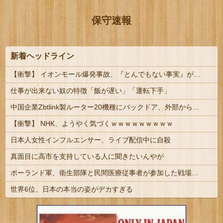
保守速報
新着ヘッドライン
【衝撃】 イオンモール爆発事故、『とんでもない事実』が判明してしまう・・・・・・
仕事が出来ない奴の特徴「飯が遅い」「運転下手」
中国企業Zbtlink製ルーター20機種にバックドア、外部から完全制御のおそれ #IT/ネット | 日本人ならNECかBuffalo買っとけばいいのに
【衝撃】 NHK、ようやく気づくｗｗｗｗｗｗｗｗｗ
日本人女性インフルエンサー、ライブ配信中に自殺
真面目に高市を支持している人に聞きたいんやが
ポーランド軍、衛生部隊と民間医療従事者が参加した戦場医療訓練を実施！
世界6位、日本の本当の姿がデカすぎる