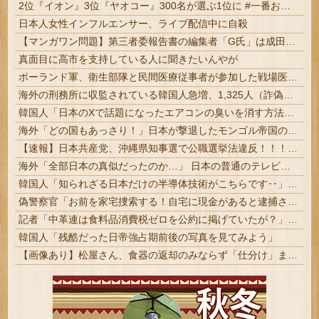
2位『イオン』3位『ヤオコー』300名が選ぶ1位に #一番お寿司が美味しいと思うスーパー
日本人女性インフルエンサー、ライブ配信中に自殺
【マンガワン問題】第三者委報告書の編集者「G氏」は成田卓哉氏...Xで謝罪
真面目に高市を支持している人に聞きたいんやが
ポーランド軍、衛生部隊と民間医療従事者が参加した戦場医療訓練を実施！
海外の刑務所に収監されている韓国人急増、1,325人（詐偽が4分の1） 日本には254人
韓国人「日本のXで話題になったエアコンの臭いを消す方法をご覧ください」→「これマジ？」
海外「どの国もあっさり！」日本が撃退したモンゴル帝国の本当の恐ろしさに海外が大騒ぎ
【速報】日本共産党、沖縄県知事選で公職選挙法違反！！！ 110番通報されても辞全くめない件
海外「全部日本の真似だったのか…」 日本の普通のテレビ番組が最新SNSの数十年先を行っていたと話題に
韓国人「知られざる日本だけの半導体技術がこちらです‥」→「サムスンがなければiPhoneが作れないと信じていたのに‥」
偽警察官「お前を家宅捜索する！自宅に現金があると逮捕されるぞ！」→4億千万円騙し取られる
記者「中革連は食料品消費税ゼロを公約に掲げていたが？」→階猛氏「それは財源確保という条件付き」
韓国人「残酷だった日帝強占期前後の写真を見てみよう」
【画像あり】松屋さん、食器の返却のみならず「仕分け」まで客にやらせてしまうｗｗｗｗｗ