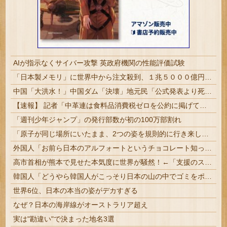
AIが指示なくサイバー攻撃 英政府機関の性能評価試験
「日本製メモリ」に世界中から注文殺到、１兆５０００億円で工場増築へ
中国「大洪水！」中国ダム「決壊」地元民「公式発表より死者多い！」中国政府「住民拘束！（安否不明」中国当局「救助隊動画も削除」台風13号「三峡ダム接近中」→
【速報】 記者「中革連は食料品消費税ゼロを公約に掲げていたが？」→階猛氏「そ、それは財源確保という条件付き」
「週刊少年ジャンプ」の発行部数が初の100万部割れ
「原子が同じ場所にいたまま、2つの姿を規則的に行き来し続ける」時間結晶という物質の状態が実在するらしい
外国人「お前ら日本のアルフォートというチョコレート知ってる？」
高市首相が熊本で見せた本気度に世界が騒然！←「支援のスピードアップを」（海外の反応）
韓国人「どうやら韓国人がこっそり日本の山の中でゴミをポイ捨てしていたのがバレてしまったみたいです」
世界6位、日本の本当の姿がデカすぎる
なぜ？日本の海岸線がオーストラリア超え
実は"勘違い"で決まった地名3選