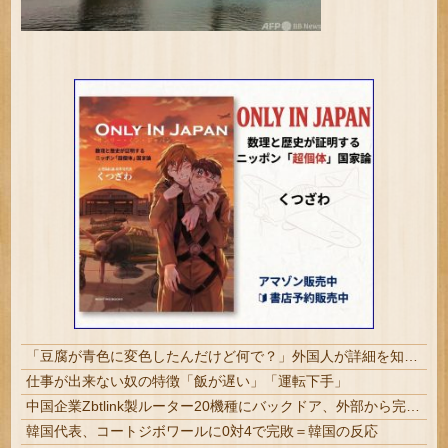
「豆腐が青色に変色したんだけど何で？」外国人が詳細を知りたがった日本のモノ特集
仕事が出来ない奴の特徴「飯が遅い」「運転下手」
中国企業Zbtlink製ルーター20機種にバックドア、外部から完全制御のおそれ #IT/ネット | 日本人ならNECかBuffalo買っとけばいいのに
韓国代表、コートジボワールに0対4で完敗＝韓国の反応