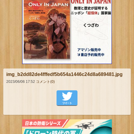
img_b2dd82de4fffedf5b654a1446c24d8a689481.jpg
2023/06/06 17:52
コメント(0)