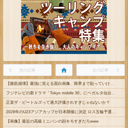
home
前の記事
次の記事
【腹筋崩壊】最強に笑える面白画像、限界まで貼っていけｗｗｗ
フジテレビの新ドラマ「Tokyo middle 30」にベガルタ仙台っぽいネタが登場
正直ザ・ビートルズって過大評価されすぎじゃねないか？
2028年のU23アジアカップが日本開催に決定 ロス五輪予選を兼ねた大会
【画像】最近の高級ミニバンの顔キモすぎだろwww