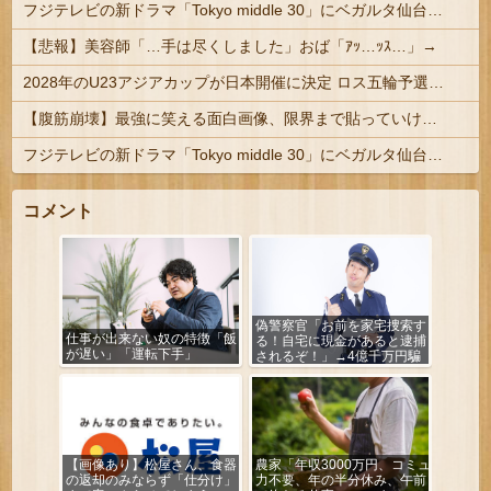
フジテレビの新ドラマ「Tokyo middle 30」にベガルタ仙台っぽいネタが登場
【悲報】美容師「…手は尽くしました」おば「ｱｯ…ｯｽ…」→
2028年のU23アジアカップが日本開催に決定 ロス五輪予選を兼ねた大会
【腹筋崩壊】最強に笑える面白画像、限界まで貼っていけｗｗｗ
フジテレビの新ドラマ「Tokyo middle 30」にベガルタ仙台っぽいネタが登場
コメント
偽警察官「お前を家宅捜索す
仕事が出来ない奴の特徴「飯
る！自宅に現金があると逮捕
が遅い」「運転下手」
されるぞ！」→4億千万円騙
し取られる
【画像あり】松屋さん、食器
農家「年収3000万円、コミュ
の返却のみならず「仕分け」
力不要、年の半分休み、午前