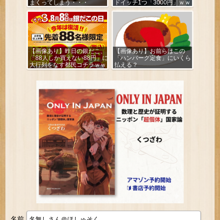
まくってしまう・・・
ドイッチ1つ「3000円」ｗｗ
ｗｗｗ
【画像あり】昨日の銀だこ、
【画像あり】お前らはこの
「88人しか買えない88円」に
「ハンバーグ定食」にいくら
大行列をなす都民コチラｗｗ
払える？
ｗｗｗ
名前