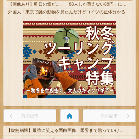
【画像あり】昨日の銀だこ、「88人しか買えない88円」に大行列をなす都民コチラｗｗｗｗｗ
外国人「東京で謎の動物を見たんだけどコイツの正体分かる？」
home
前の記事
次の記事
【腹筋崩壊】最強に笑える面白画像、限界まで貼っていけｗｗｗ