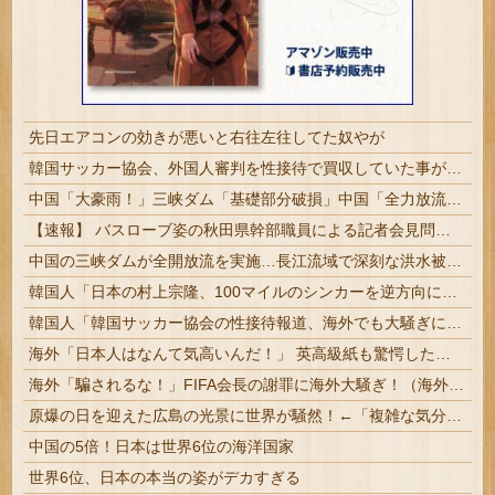
先日エアコンの効きが悪いと右往左往してた奴やが
韓国サッカー協会、外国人審判を性接待で買収していた事が判明
中国「大豪雨！」三峡ダム「基礎部分破損」中国「全力放流！」台風13号「中国上陸予測」台風15号「中国接近（画像」中国「台風同時上陸！（穀物生産が壊滅危機」→
【速報】 バスローブ姿の秋田県幹部職員による記者会見問題、ラブホテルからの参加だと特定「体調が優れなかったため...」とは何だったのか
中国の三峡ダムが全開放流を実施…長江流域で深刻な洪水被害！
韓国人「日本の村上宗隆、100マイルのシンカーを逆方向に・・・2戦連発の26号ソロホームラン」→「羨ましすぎる 韓国はこんな打者がいなのか」「ア...
韓国人「韓国サッカー協会の性接待報道、海外でも大騒ぎに・・・2002年W杯4強の記録取り消しの声も」→「マジで国の恥だ」「2002年まで疑う価値...
海外「日本人はなんて気高いんだ！」 英高級紙も驚愕した極限の中の日本人の姿に世界が衝撃
海外「騙されるな！」FIFA会長の謝罪に海外大騒ぎ！（海外の反応）
原爆の日を迎えた広島の光景に世界が騒然！←「複雑な気分だ」（海外の反応）
中国の5倍！日本は世界6位の海洋国家
世界6位、日本の本当の姿がデカすぎる