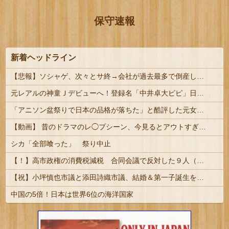
保守速報
新着ヘッドライン
【悲報】ソシャゲ、次々とサ終→会社が過去最多で倒産しまくってしまう・・・
元レアルの神童Ｊデビューへ！登録名「中井卓大ピピ」日本初挑戦の22歳今治MFが開幕戦に先発 #サッカー
「アニソン盆祭りで日本の品格が落ちた」と酷評した元女優、「あんたが品格を語るのかよ！」と総ツッコミを食らってしまい……
【動画】 昔のドラマのレ◯プシーン、今見るとアウトすぎるｗｗｗｗｗｗｗｗｗ
シカ「全部喰った」 祭り中止
【！】高市政権の消費税減税 合同会議で反対した９人（自民党議員）が晒されてしまうｗｗｗｗｗｗ
【祝】小坪慎也市議と添田詩織市議、結婚＆第一子誕生を発表 → ｗｗｗｗｗｗｗｗｗｗｗｗ
中国の5倍！日本は世界6位の海洋国家