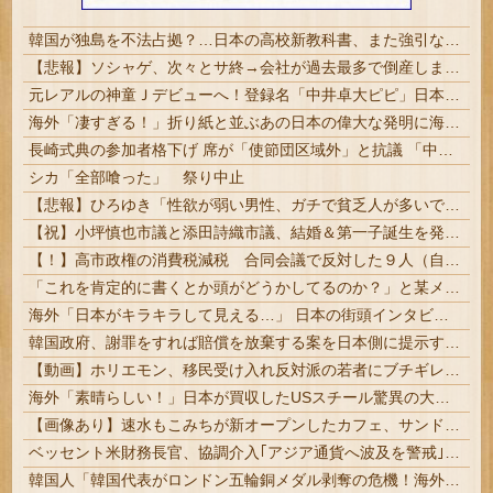
韓国が独島を不法占拠？…日本の高校新教科書、また強引な主張＝韓国の反応
【悲報】ソシャゲ、次々とサ終→会社が過去最多で倒産しまくってしまう・・・
元レアルの神童Ｊデビューへ！登録名「中井卓大ピピ」日本初挑戦の22歳今治MFが開幕戦に先発 #サッカー
海外「凄すぎる！」折り紙と並ぶあの日本の偉大な発明に海外がびっくり仰天
長崎式典の参加者格下げ 席が「使節団区域外」と抗議 「中国に追従し、日本に友好的な台湾をおとしめた」 #台湾
シカ「全部喰った」 祭り中止
【悲報】ひろゆき「性欲が弱い男性、ガチで貧乏人が多いです。なぜなら…」
【祝】小坪慎也市議と添田詩織市議、結婚＆第一子誕生を発表 → ｗｗｗｗｗｗｗｗｗｗｗｗ
【！】高市政権の消費税減税 合同会議で反対した９人（自民党議員）が晒されてしまうｗｗｗｗｗｗ
「これを肯定的に書くとか頭がどうかしてるのか？」と某メディアの焚書称賛記事にツッコミ殺到、自分で本屋を作るとかそういう話かと思ったら……
海外「日本がキラキラして見える…」 日本の街頭インタビューに登場した女子高生4人組がエモすぎると話題に
韓国政府、謝罪をすれば賠償を放棄する案を日本側に提示するも拒否される＝韓国の反応
【動画】ホリエモン、移民受け入れ反対派の若者にブチギレ→スタジオ誰も反論できず沈黙w
海外「素晴らしい！」日本が買収したUSスチール驚異の大復活に米国人が大喜び
【画像あり】速水もこみちが新オープンしたカフェ、サンドイッチ1つ「3000円」ｗｗｗｗｗ
ベッセント米財務長官、協調介入｢アジア通貨へ波及を警戒｣ 単独インタビュー | 財政破綻が目の前だもんな | 日本人の現預金1200兆円
韓国人「韓国代表がロンドン五輪銅メダル剥奪の危機！海外メディアが『時効の壁を越えてIOCの調査対象になり得る』と報道！」