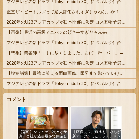
フジテレビの新ドラマ「Tokyo middle 30」にベガルタ仙台っぽいネタが登場
正直ザ・ビートルズって過大評価されすぎじゃねないか？
2028年のU23アジアカップが日本開催に決定 ロス五輪予選を兼ねた大会
【画像】最近の高級ミニバンの顔キモすぎだろwww
フジテレビの新ドラマ「Tokyo middle 30」にベガルタ仙台っぽいネタが登場
【悲報】美容師「…手は尽くしました」おば「ｱｯ…ｯｽ…」→
2028年のU23アジアカップが日本開催に決定 ロス五輪予選を兼ねた大会
【腹筋崩壊】最強に笑える面白画像、限界まで貼っていけｗｗｗ
フジテレビの新ドラマ「Tokyo middle 30」にベガルタ仙台っぽいネタが登場
コメント
【悲報】ソシャゲ、次々とサ
【画像あり】速水もこみちが
終→会社が過去最多で倒産し
新オープンしたカフェ、サン