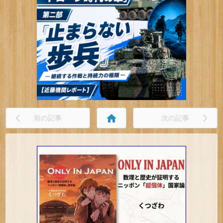
home
前の記事
次の記事