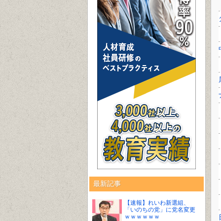
最新記事
【速報】れいわ新選組、
「いのちの党」に党名変更
ｗｗｗｗｗｗ