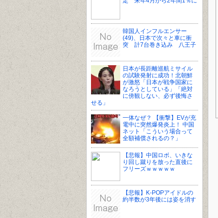
定 来年4月から2年間1％に
韓国人インフルエンサー
(49)、日本で次々と車に衝
突 計7台巻き込み 八王子
日本が長距離巡航ミサイル
の試験発射に成功！北朝鮮
が激怒「日本が戦争国家に
なろうとしている」「絶対
に傍観しない、必ず後悔さ
せる」
一体なぜ？ 【衝撃】EVが充
電中に突然爆発炎上！ 中国
ネット「こういう場合って
全額補償されるの？」
【悲報】中国ロボ、いきな
り回し蹴りを放った直後に
フリーズｗｗｗｗｗ
【悲報】K-POPアイドルの
約半数が3年後には姿を消す