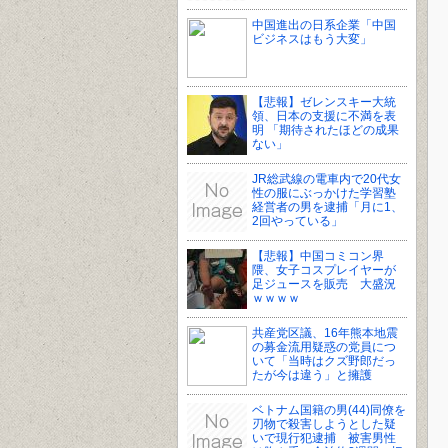
中国進出の日系企業「中国
ビジネスはもう大変」
【悲報】ゼレンスキー大統
領、日本の支援に不満を表
明 「期待されたほどの成果
ない」
JR総武線の電車内で20代女
性の服にぶっかけた学習塾
経営者の男を逮捕「月に1、
2回やっている」
【悲報】中国コミコン界
隈、女子コスプレイヤーが
足ジュースを販売 大盛況
ｗｗｗｗ
共産党区議、16年熊本地震
の募金流用疑惑の党員につ
いて「当時はクズ野郎だっ
たが今は違う」と擁護
ベトナム国籍の男(44)同僚を
刃物で殺害しようとした疑
いで現行犯逮捕 被害男性