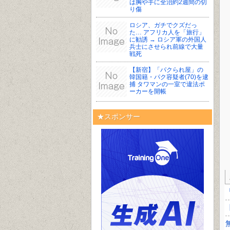
は胸や手に全治約2週間の切
り傷
ロシア、ガチでクズだっ
た… アフリカ人を「旅行」
に勧誘 → ロシア軍の外国人
兵士にさせられ前線で大量
戦死
【新宿】「パクられ屋」の
韓国籍・パク容疑者(70)を逮
捕 タワマンの一室で違法ポ
ーカーを開帳
★スポンサー