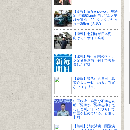
【朗報】日産e-power、無給
油で1980km走行しギネス記
録を達成 55Lタンクでリッ
ター36km（SUV）
【速報】北朝鮮が日本海に
向けてミサイル発射
【速報】毎日新聞のベテラ
ン記者を逮捕 包丁で夫を
脅した容疑
【悲報】後ろから岸田「為
替介入は一時しのぎに過ぎ
ない（キリッ」
中国政府、強烈な不満を表
明「泥棒が『泥棒を捕まえ
ろ』と叫ぶようなやり口で
中国を貶めている」と強く
非難！
【朗報】消費減税、閣議決