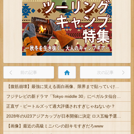
home
前の記事
次の記事
【腹筋崩壊】最強に笑える面白画像、限界まで貼っていけｗｗｗ
フジテレビの新ドラマ「Tokyo middle 30」にベガルタ仙台っぽいネタが登場
正直ザ・ビートルズって過大評価されすぎじゃねないか？
2028年のU23アジアカップが日本開催に決定 ロス五輪予選を兼ねた大会
【画像】最近の高級ミニバンの顔キモすぎだろwww