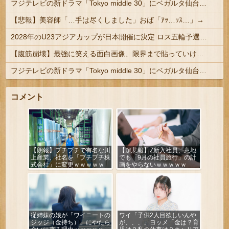
フジテレビの新ドラマ「Tokyo middle 30」にベガルタ仙台っぽいネタが登場
【悲報】美容師「…手は尽くしました」おば「ｱｯ…ｯｽ…」→
2028年のU23アジアカップが日本開催に決定 ロス五輪予選を兼ねた大会
【腹筋崩壊】最強に笑える面白画像、限界まで貼っていけｗｗｗ
フジテレビの新ドラマ「Tokyo middle 30」にベガルタ仙台っぽいネタが登場
コメント
【朗報】プチプチで有名な川
【超悲報】Z新入社員、意地
上産業、社名を「プチプチ株
でも「9月の社員旅行」の計
式会社」に変更ｗｗｗｗｗ
画をやらないｗｗｗｗｗ
従姉妹の娘が「ワイニートの
ワイ「子供2人目欲しいんや
ジッジ（金持ち）」にやたら
が、、、」ヨッメ「金は？育