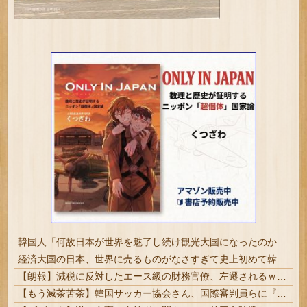
韓国人「何故日本が世界を魅了し続け観光大国になったのか？その理由がこちら‥」→「文化的なソフトパワーが凄い」
経済大国の日本、世界に売るものがなさすぎて史上初めて韓国台湾に輸出額抜かされ置いてけぼりwwww
【朗報】減税に反対したエース級の財務官僚、左遷されるｗｗｗｗｗｗ
【もう滅茶苦茶】韓国サッカー協会さん、国際審判員らに『性接待』をしていたことが判明 2011～12年にかけて 日本審判も対象との指摘も