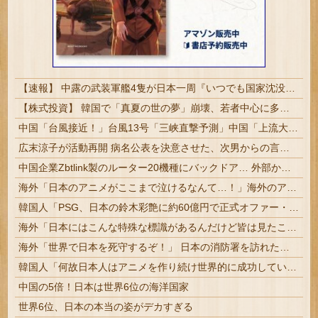
【速報】 中露の武装軍艦4隻が日本一周『いつでも国家沈没させられるぞ』
【株式投資】 韓国で「真夏の世の夢」崩壊、若者中心に多くの人が「人生オワタ」―中国メディア
中国「台風接近！」台風13号「三峡直撃予測」中国「上流大洪水！（三峡上流」中国都市「8/5の映像（動画」三峡ダム「緊急放流（決壊危機」中国「下流大水害（震え声」→
広末涼子が活動再開 病名公表を決意させた、次男からの言葉明かす
中国企業Zbtlink製のルーター20機種にバックドア… 外部から完全制御のおそれ
海外「日本のアニメがここまで泣けるなんて…！」海外のアニメファンが一番泣いた日本のアニメとは・・・？【海外の反応】
韓国人「PSG、日本の鈴木彩艶に約60億円で正式オファー・・・」→「あいつがそれほどなのか（ﾌﾞﾙﾌﾞﾙ）」「レギュラーとして出れるとは思わない...
海外「日本にはこんな特殊な標識があるんだけど皆は見たことある？」→「何これめちゃくちゃ可愛いｗｗ」【海外の反応】
海外「世界で日本を死守するぞ！」 日本の消防署を訪れたちびっ子集団が世界をメロメロに
韓国人「何故日本人はアニメを作り続け世界的に成功しているのか？その驚異の制作体制に韓国人が驚愕！」→「条件がそんなに揃っていたなんて‥」
中国の5倍！日本は世界6位の海洋国家
世界6位、日本の本当の姿がデカすぎる