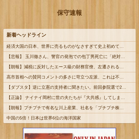
保守速報
新着ヘッドライン
経済大国の日本、世界に売るものがなさすぎて史上初めて韓国台湾に輸出額抜かされ置いてけぼりwwww
【悲報】 玉川徹さん、警官の発泡での包丁男死亡に「絶対に死刑にならない罪なのに警察が死刑にした！」 → 元警官のマジレスがコチラ → ………
【朗報】減税に反対したエース級の財務官僚、左遷されるｗｗｗｗｗｗ
高市首相への賛同コメントの多さに苛立つ左派、これは不正工作に違いない！と確信してしまった結果……
【ダブスタ】逆に立憲の支持者に聞きたい。前回参院選で2年限定の食料品減税って聞いて票入れたんですよねと。なのに今は立憲反対してるんですよって
【正論】 ナイナイ岡村に世の夫たちが『大共感』してしまうｗｗｗｗｗｗｗｗ
【朗報】プチプチで有名な川上産業、社名を「プチプチ株式会社」に変更ｗｗｗｗｗ
中国の5倍！日本は世界6位の海洋国家