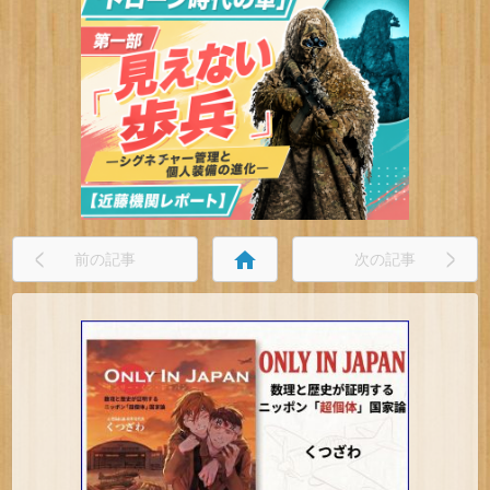
home
前の記事
次の記事