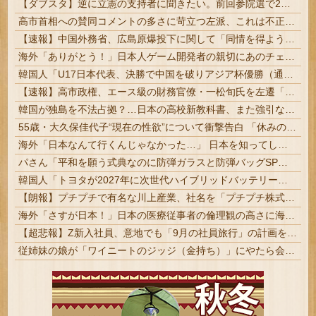
【ダブスタ】逆に立憲の支持者に聞きたい。前回参院選で2年限定の食料品減税って聞いて票入れたんですよねと。なのに今は立憲反対してるんですよって
高市首相への賛同コメントの多さに苛立つ左派、これは不正工作に違いない！と確信してしまった結果……
【速報】中国外務省、広島原爆投下に関して「同情を得ようと核被害者の立場を政治利用」
海外「ありがとう！」日本人ゲーム開発者の親切にあのチェコの英雄も超感動
韓国人「U17日本代表、決勝で中国を破りアジア杯優勝（通算5回目・最多優勝国）」→「韓国は8強で落ちたのに・・・もう越えられない壁になってしまったね」「韓国は監督の問題が大きい」「日本はもうどんなに精神勝利したところで超えられない壁である」
【速報】高市政権、エース級の財務官僚・一松旬氏を左遷「彼は協力的でなかった」財務省の言いなりではないことが判明
韓国が独島を不法占拠？…日本の高校新教科書、また強引な主張＝韓国の反応
55歳・大久保佳代子“現在の性欲”について衝撃告白 「休みの日とかそうだね、だいたい…」 #芸能 | 生理上がったら性欲皆無になるって聞いたことあるけどどうなん
海外「日本なんて行くんじゃなかった…」 日本を知ってしまったディズニー信者、帰国後『本家』に失望する事態に
パさん「平和を願う式典なのに防弾ガラスと防弾バッグSPで囲まれた壇上でスピーチする人が総理大臣」
韓国人「トヨタが2027年に次世代ハイブリッドバッテリーを導入へ！最大1000kmの航続距離や超高速充電を目指す」
【朗報】プチプチで有名な川上産業、社名を「プチプチ株式会社」に変更ｗｗｗｗｗ
海外「さすが日本！」日本の医療従事者の倫理観の高さに海外が超感動
【超悲報】Z新入社員、意地でも「9月の社員旅行」の計画をやらないｗｗｗｗｗ
従姉妹の娘が「ワイニートのジッジ（金持ち）」にやたら会いに来る理由ｗｗｗｗｗ