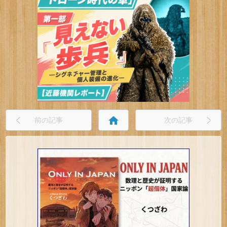
home
前の記事
次の記事