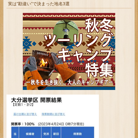
実は"勘違い"で決まった地名3選