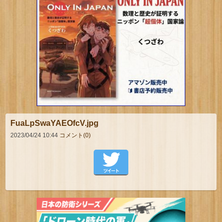
FuaLpSwaYAEOfcV.jpg
2023/04/24 10:44
コメント(0)