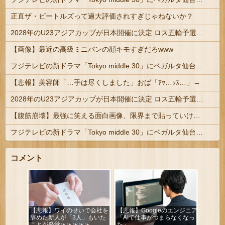
正直ザ・ビートルズって過大評価されすぎじゃねないか？
2028年のU23アジアカップが日本開催に決定 ロス五輪予選を兼ねた大会
【画像】最近の高級ミニバンの顔キモすぎだろwww
フジテレビの新ドラマ「Tokyo middle 30」にベガルタ仙台っぽいネタが登場
【悲報】美容師「…手は尽くしました」おば「ｱｯ…ｯｽ…」→
2028年のU23アジアカップが日本開催に決定 ロス五輪予選を兼ねた大会
【腹筋崩壊】最強に笑える面白画像、限界まで貼っていけｗｗｗ
フジテレビの新ドラマ「Tokyo middle 30」にベガルタ仙台っぽいネタが登場
コメント
【悲報】ワイのせいで会社を
【悲報】Googleのエンジニア
辞めた新人が「3人」もいた
「AIで仕事がつまらなくなっ
ことが発覚ｗｗｗｗｗ
た」