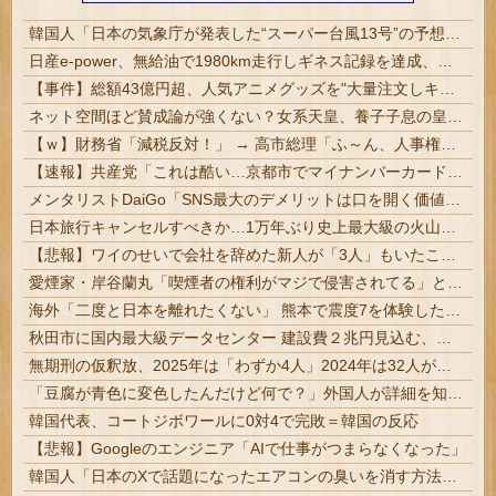
韓国人「日本の気象庁が発表した“スーパー台風13号”の予想進路をご覧ください・・・」→「これ韓国は完全に直撃なんだけど」「信じませんｗｗｗ」
日産e-power、無給油で1980km走行しギネス記録を達成、無駄な発電や送電ロスなくEVよりエコを証明 | コロンビアの首都ボゴタの標高は2640m
【事件】総額43億円超、人気アニメグッズを"大量注文しキャンセル"女逮捕…ネット「オンラインショップを売り切れ状態にして商品相場を操作してたので...
ネット空間ほど賛成論が強くない？女系天皇、養子子息の皇位継承など…皇室のあり方に関する意識調査で見えた意外な結果とは
【ｗ】財務省「減税反対！」 → 高市総理「ふ～ん、人事権発動ね？」 → 結果 ｗｗｗｗｗｗｗｗｗｗ
【速報】共産党「これは酷い…京都市でマイナンバーカードを持たない29万人がポイント給付事業から排除された」
メンタリストDaiGo「SNS最大のデメリットは口を開く価値がない奴が発信できるようになったこと」
日本旅行キャンセルすべきか…1万年ぶり史上最大級の火山の兆し＝韓国の反応
【悲報】ワイのせいで会社を辞めた新人が「3人」もいたことが発覚ｗｗｗｗｗ
愛煙家・岸谷蘭丸「喫煙者の権利がマジで侵害されてる」と私見 「いくら税金を我々が払ってるんだと」
海外「二度と日本を離れたくない」 熊本で震度7を体験したドイツ人が語る日本の強さに感動の声
秋田市に国内最大級データセンター 建設費２兆円見込む、ＵＡＥなど投資 | そんな田舎になぜ作る
無期刑の仮釈放、2025年は「わずか4人」2024年は32人が獄中死…「終身刑化」の傾向続く
「豆腐が青色に変色したんだけど何で？」外国人が詳細を知りたがった日本のモノ特集
韓国代表、コートジボワールに0対4で完敗＝韓国の反応
【悲報】Googleのエンジニア「AIで仕事がつまらなくなった」
韓国人「日本のXで話題になったエアコンの臭いを消す方法をご覧ください」→「これマジ？」