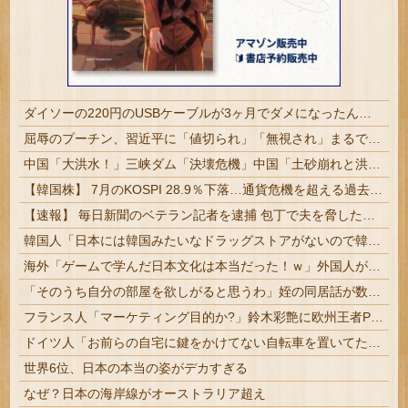
ダイソーの220円のUSBケーブルが3ヶ月でダメになったんやが
屈辱のプーチン、習近平に「値切られ」「無視され」まるで主従関係…ロシアが中国の属国になりつつある！
中国「大洪水！」三峡ダム「決壊危機」中国「土砂崩れと洪水被害の対策強化！」中国政府「三峡ダム周辺を重点強化」中国ダム「決壊」中国「現場封鎖！（空撮削除」→
【韓国株】 7月のKOSPI 28.9％下落…通貨危機を超える過去最大の下げ幅
【速報】 毎日新聞のベテラン記者を逮捕 包丁で夫を脅した容疑
韓国人「日本には韓国みたいなドラッグストアがないので韓国が羨ましくて羨ましくて仕方がないんだそうです」
海外「ゲームで学んだ日本文化は本当だった！ｗ」外国人がとあるゲームを通じて学んだ日本文化とは・・・？【海外の反応】
「そのうち自分の部屋を欲しがると思うわ」姪の同居話が数分で3か月に伸びた話
フランス人「マーケティング目的か?」鈴木彩艶に欧州王者PSGが60億円正式オファー！現地サポの本音がこれ！【海外の反応】
ドイツ人「お前らの自宅に鍵をかけてない自転車を置いてたらどうなる？」
世界6位、日本の本当の姿がデカすぎる
なぜ？日本の海岸線がオーストラリア超え