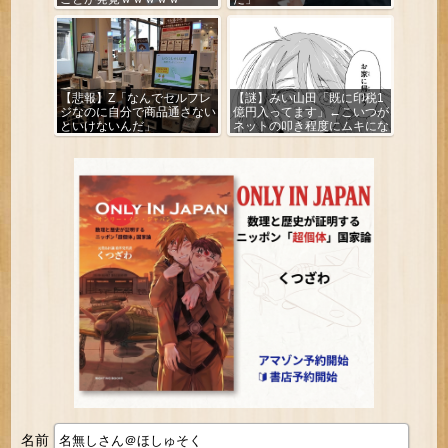
【悲報】Z「なんでセルフレ
【謎】みい山田「既に印税1
ジなのに自分で商品通さない
億円入ってます」←こいつが
といけないんだ」
ネットの叩き程度にムキにな
る理由
名前