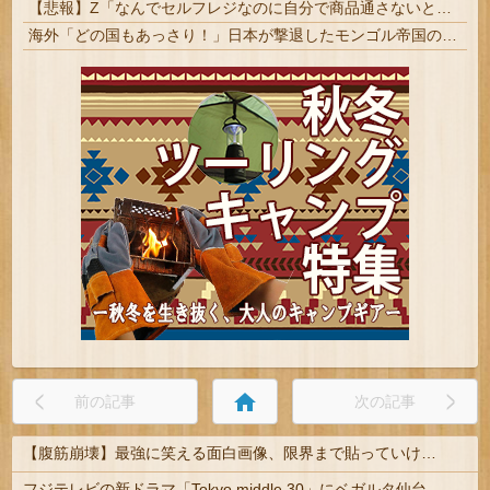
【悲報】Z「なんでセルフレジなのに自分で商品通さないといけないんだ」
海外「どの国もあっさり！」日本が撃退したモンゴル帝国の本当の恐ろしさに海外が大騒ぎ
home
前の記事
次の記事
【腹筋崩壊】最強に笑える面白画像、限界まで貼っていけｗｗｗ
フジテレビの新ドラマ「Tokyo middle 30」にベガルタ仙台っぽいネタが登場