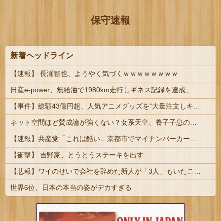
保守速報
新着ヘッドライン
【速報】 長瀬智也、ようやく気づくｗｗｗｗｗｗｗｗ
日産e-power、無給油で1980km走行しギネス記録を達成、無駄な発電や送電ロスなくEVよりエコを証明 | コロンビアの首都ボゴタの標高は2640m
【事件】総額43億円超、人気アニメグッズを"大量注文しキャンセル"女逮捕…ネット「オンラインショップを売り切れ状態にして商品相場を操作してたので...
ネット空間ほど賛成論が強くない？女系天皇、養子子息の皇位継承など…皇室のあり方に関する意識調査で見えた意外な結果とは
【速報】共産党「これは酷い…京都市でマイナンバーカードを持たない29万人がポイント給付事業から排除された」
【衝撃】 吉野家、とうとうステーキを出す
【悲報】ワイのせいで会社を辞めた新人が「3人」もいたことが発覚ｗｗｗｗｗ
世界6位、日本の本当の姿がデカすぎる