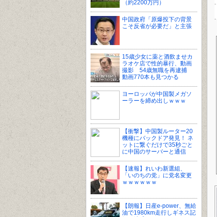
（約2200万円）
中国政府「原爆投下の背景
こそ反省が必要だ」と主張
15歳少女に薬と酒飲ませカ
ラオケ店で性的暴行、動画
撮影 54歳無職を再逮捕
動画770本も見つかる
ヨーロッパが中国製メガソ
ーラーを締め出しｗｗｗ
【衝撃】中国製ルーター20
機種にバックドア発見！ ネ
ットに繋ぐだけで35秒ごと
に中国のサーバーと通信
【速報】れいわ新選組、
「いのちの党」に党名変更
ｗｗｗｗｗｗ
【朗報】日産e-power、無給
油で1980km走行しギネス記