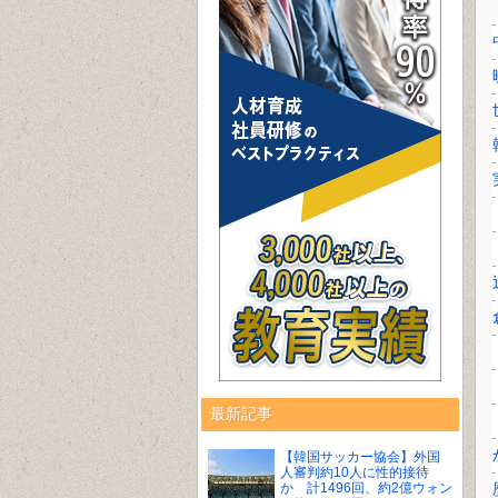
最新記事
【韓国サッカー協会】外国
人審判約10人に性的接待
か 計1496回、約2億ウォン