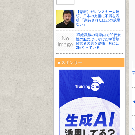
【悲報】ゼレンスキー大統
領、日本の支援に不満を表
明 「期待されたほどの成果
ない」
JR総武線の電車内で20代女
性の服にぶっかけた学習塾
経営者の男を逮捕「月に1、
2回やっている」
★スポンサー