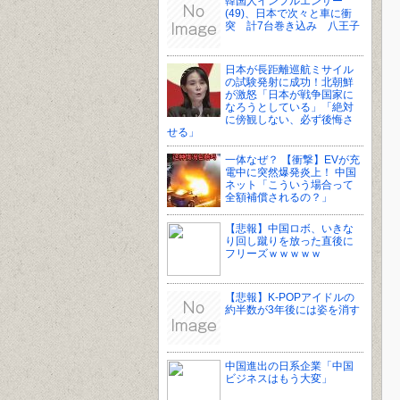
韓国人インフルエンサー
(49)、日本で次々と車に衝
突 計7台巻き込み 八王子
日本が長距離巡航ミサイル
の試験発射に成功！北朝鮮
が激怒「日本が戦争国家に
なろうとしている」「絶対
に傍観しない、必ず後悔さ
せる」
一体なぜ？ 【衝撃】EVが充
電中に突然爆発炎上！ 中国
ネット「こういう場合って
全額補償されるの？」
【悲報】中国ロボ、いきな
り回し蹴りを放った直後に
フリーズｗｗｗｗｗ
【悲報】K-POPアイドルの
約半数が3年後には姿を消す
中国進出の日系企業「中国
ビジネスはもう大変」