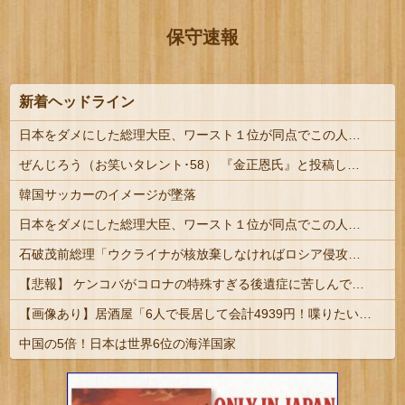
保守速報
新着ヘッドライン
日本をダメにした総理大臣、ワースト１位が同点でこの人ｗｗｗｗｗｗ
ぜんじろう（お笑いタレント･58） 『金正恩氏』と投稿して正体がバレてしまう
韓国サッカーのイメージが墜落
日本をダメにした総理大臣、ワースト１位が同点でこの人ｗｗｗｗｗｗ
石破茂前総理「ウクライナが核放棄しなければロシア侵攻しなかった」！
【悲報】 ケンコバがコロナの特殊すぎる後遺症に苦しんでいる模様…お前らの周りにもこんな奴いる？
【画像あり】居酒屋「6人で長居して会計4939円！喋りたいだけなら公園に行ってくれ（怒」
中国の5倍！日本は世界6位の海洋国家