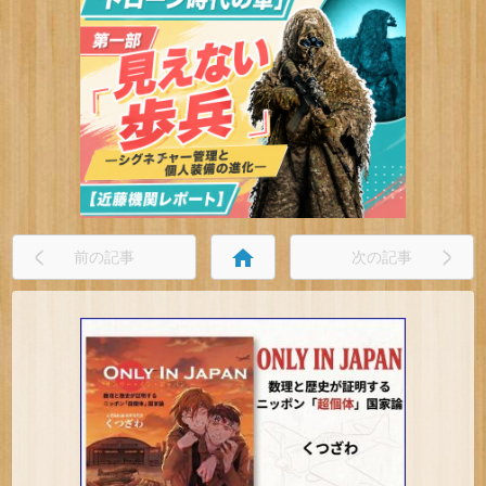
home
前の記事
次の記事