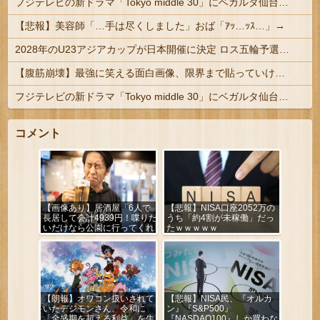
フジテレビの新ドラマ「Tokyo middle 30」にベガルタ仙台っぽいネタが登場
【悲報】美容師「…手は尽くしました」おば「ｱｯ…ｯｽ…」→
2028年のU23アジアカップが日本開催に決定 ロス五輪予選を兼ねた大会
【腹筋崩壊】最強に笑える面白画像、限界まで貼っていけｗｗｗ
フジテレビの新ドラマ「Tokyo middle 30」にベガルタ仙台っぽいネタが登場
コメント
【画像あり】居酒屋「6人で
【悲報】NISA口座2052万の
長居して会計4939円！喋りた
うち「約4割が未稼働」だっ
いだけなら公園に行ってくれ
たｗｗｗｗｗ
（怒」
【朗報】オワコン扱いされて
【悲報】NISA民、『オルカ
いたデジモンさん、令和に
ン』『S&P500』
「全盛期を超える利益」を生
『NASDAQ100』しか買わな