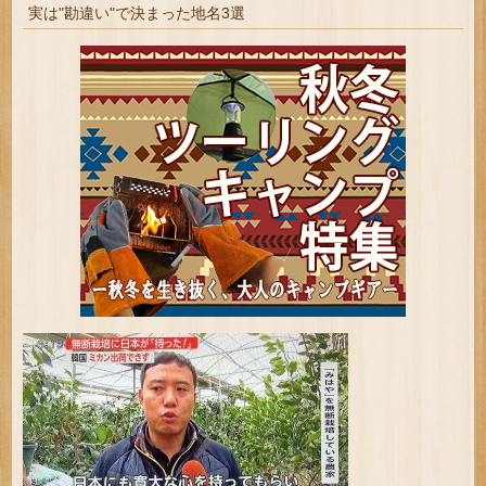
実は"勘違い"で決まった地名3選