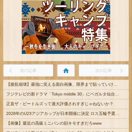
home
前の記事
次の記事
【腹筋崩壊】最強に笑える面白画像、限界まで貼っていけｗｗｗ
フジテレビの新ドラマ「Tokyo middle 30」にベガルタ仙台っぽいネタが登場
正直ザ・ビートルズって過大評価されすぎじゃねないか？
2028年のU23アジアカップが日本開催に決定 ロス五輪予選を兼ねた大会
【画像】最近の高級ミニバンの顔キモすぎだろwww