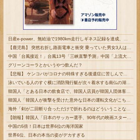
日産e-power、無給油で1980km走行しギネス記録を達成、無駄な発電や送電ロスなくEVよりエコを証明
【鹿児島】 突然右折し路面電車と衝突 乗っていた男女3人は車を放置しダッシュで逃走中
中国「台風接近！」台風13号「三峡直撃予測」中国「上流大洪水！（三峡上流」中国都市「8/5の映像（動画」三峡ダム「緊急放流（決壊危機」中国「下流大水害（震え声」→
グリーンコーラとかいうやつ飲んだ？
【悲報】 ケンコバがコロナの特殊すぎる後遺症に苦しんでいる模様…お前らの周りにもこんな奴いる？
泳いでいる人のすぐ横に消防飛行艇が次々着水する南仏の湖「肝心の場面で毎回カメラが逃げる」【海外の反応】
韓国人「とある日本の飲食店で、韓国人店員が韓国人団体客と口論になった理由がこちら・・・」
韓国人「韓国人が衝撃を受けた意外な日本の運転文化がこちらです‥」→「日本人はこんなに徹底している‥」
海外「剣が二回斬り合っただけで折れるのはどういうことなんだ」満点なのに二度と起動しない理由…
【朗報】韓国人「日本のサッカー選手、90年代の映画スターかよ」
中国の5倍！日本は世界6位の海洋国家
世界6位、日本の本当の姿がデカすぎる