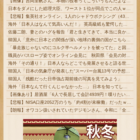
【画像】吉岡里帆さん、本物の役者ってこういうもんだよなと話題に
日本をダメにした総理大臣、ワースト１位が同点でこの人ｗｗｗｗｗｗ
【悲報】集英社オンライン、1人のシャドウボクシング（43億注文）によって長期間業務を妨害され続けていた模様・・・
海外「日本人はなんて気高いんだ！」 英高級紙も驚愕した極限の中の日本人の姿に世界が衝撃
佐藤二朗、妻とのハグを報告「君と生きてきて、本当に良かった」「文〇砲より遥かに威力は弱いが、僕のノロケ砲をお見舞いする」
韓国人「意外に日本との関係が深い地球の裏側の国がこちらです‥」→「国境を越えた驚くべき歴史のつながり‥」
「暴走族じゃないのにコルク半ヘルメットを被ってた」と因縁つけて暴行 少年らと父親(37)逮捕
職員がバスローブ姿でオンライン会見に 秋田県「会見の対応に問題があった」
海外「その通り！」日本人ならどこでも発展させると語る世界的大富豪に海外が大騒ぎ
韓国人「日本の気象庁が発表した“スーパー台風13号”の予想進路をご覧ください・・・」→「これ韓国は完全に直撃なんだけど」「信じませんｗｗｗ」
韓国人「残酷だった日帝強占期前後の写真を見てみよう」
海外「日本なんて行くんじゃなかった…」 日本を知ってしまったディズニー信者、帰国後『本家』に失望する事態に
【画像あり】居酒屋「6人で長居して会計4939円！喋りたいだけなら公園に行ってくれ（怒」
【悲報】NISA口座2052万のうち「約4割が未稼働」だったｗｗｗｗｗ
【朗報】オワコン扱いされていたデジモンさん、令和に「全盛期を超える利益」を生み出していた