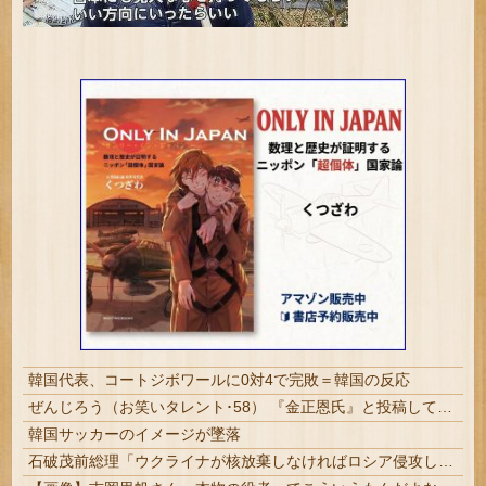
韓国代表、コートジボワールに0対4で完敗＝韓国の反応
ぜんじろう（お笑いタレント･58） 『金正恩氏』と投稿して正体がバレてしまう
韓国サッカーのイメージが墜落
石破茂前総理「ウクライナが核放棄しなければロシア侵攻しなかった」！