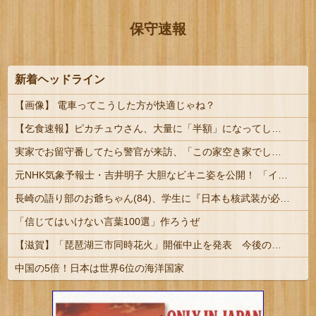
保守速報
新着ヘッドライン
【画像】 電車ってこうした方が快適じゃね？
【乞食速報】ピカチュウさん、大量に「半額」になってしまうｗｗｗｗｗ
実家でお留守番してたら警官が来訪、「この家空き家でしたよね？」と問いかけてくるが実際は30年ほど住んでおり……
元NHK気象予報士・吉井明子 大胆なビキニ姿を公開！ 「インパクトが令和最大」「100点」の声 #芸能
長崎の語り部のお爺ちゃん(84)、学生に『日本も核武装が必要』と言われびっくり
「信じてはいけない言葉100選」作ろうぜ
【滋賀】「琵琶湖三市同時花火」開催中止を発表 今後の対応は「法的専門家への相談を行いながら」3市が関与否定
中国の5倍！日本は世界6位の海洋国家