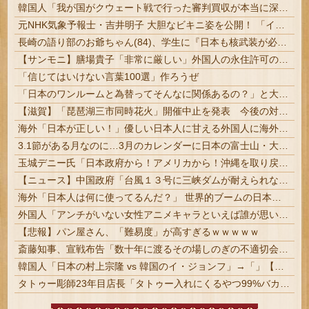
韓国人「我が国がクウェート戦で行った審判買収が本当に深刻である理由がこちら…」→「これはダメなやつ…（ブルブル」＝韓国の反応
元NHK気象予報士・吉井明子 大胆なビキニ姿を公開！ 「インパクトが令和最大」「100点」の声 #芸能
長崎の語り部のお爺ちゃん(84)、学生に『日本も核武装が必要』と言われびっくり
【サンモニ】膳場貴子「非常に厳しい」外国人の永住許可の厳格化にヘイトがより進む方向になると…
「信じてはいけない言葉100選」作ろうぜ
「日本のワンルームと為替ってそんなに関係あるの？」と大家からの通達に居住者困惑、円安だから家賃を……
【滋賀】「琵琶湖三市同時花火」開催中止を発表 今後の対応は「法的専門家への相談を行いながら」3市が関与否定
海外「日本が正しい！」優しい日本人に甘える外国人に海外が大騒ぎ
3.1節がある月なのに…3月のカレンダーに日本の富士山・大阪城・桜が描かれ物議＝韓国の反応
玉城デニー氏「日本政府から！アメリカから！沖縄を取り戻す！」
【ニュース】中国政府「台風１３号に三峡ダムが耐えられない！全開放流しろ！」⇒ 下流域の街が壊滅状態ｗｗｗｗｗ
海外「日本人は何に使ってるんだ？」 世界的ブームの日本の食品、買ってみたものの使い道が分からない外国人が続出
外国人「アンチがいない女性アニメキャラといえば誰が思い浮かぶ？」
【悲報】パン屋さん、「難易度」が高すぎるｗｗｗｗｗ
斎藤知事、宣戦布告「数十年に渡るその場しのぎの不適切会計、私の代でケリをつける」 | 右左どちらの勢力が斎藤知事を辞めさせようとしてるの？
韓国人「日本の村上宗隆 vs 韓国のイ・ジョンフ」→「」【MLB】
タトゥー彫師23年目店長「タトゥー入れにくるやつ99%バカです」