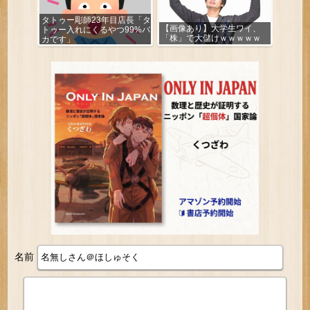
タトゥー彫師23年目店長「タ
【画像あり】大学生ワイ、
トゥー入れにくるやつ99%バ
「株」で大儲けｗｗｗｗｗ
カです」
名前