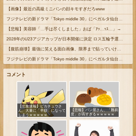
【画像】最近の高級ミニバンの顔キモすぎだろwww
フジテレビの新ドラマ「Tokyo middle 30」にベガルタ仙台っぽいネタが登場
【悲報】美容師「…手は尽くしました」おば「ｱｯ…ｯｽ…」→
2028年のU23アジアカップが日本開催に決定 ロス五輪予選を兼ねた大会
【腹筋崩壊】最強に笑える面白画像、限界まで貼っていけｗｗｗ
フジテレビの新ドラマ「Tokyo middle 30」にベガルタ仙台っぽいネタが登場
コメント
【乞食速報】ピカチュウさ
【悲報】パン屋さん、「難易
ん、大量に「半額」になって
度」が高すぎるｗｗｗｗｗ
しまうｗｗｗｗｗ