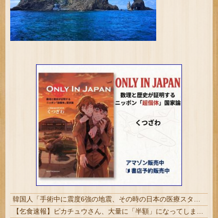
韓国人「手術中に震度6強の地震、その時の日本の医療スタッフたちの姿をご覧ください」→「マジで鳥肌立った」「こういう姿は韓国も見習わないと」「あんな状況なら日本だけではなく韓国の医療関係者も同じように行動したはずだ」【熊本地震】
【乞食速報】ピカチュウさん、大量に「半額」になってしまうｗｗｗｗｗ