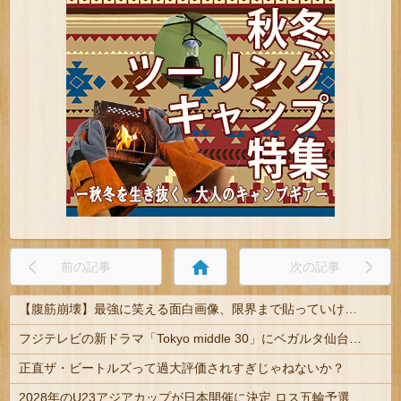
home
前の記事
次の記事
【腹筋崩壊】最強に笑える面白画像、限界まで貼っていけｗｗｗ
フジテレビの新ドラマ「Tokyo middle 30」にベガルタ仙台っぽいネタが登場
正直ザ・ビートルズって過大評価されすぎじゃねないか？
2028年のU23アジアカップが日本開催に決定 ロス五輪予選を兼ねた大会