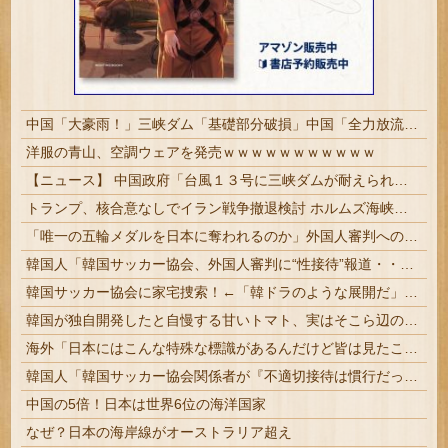
中国「大豪雨！」三峡ダム「基礎部分破損」中国「全力放流！」台風13号「中国上陸予測」台風15号「中国接近（画像」中国「台風同時上陸！（穀物生産が壊滅危機」→
洋服の青山、空調ウェアを発売ｗｗｗｗｗｗｗｗｗｗｗ
【ニュース】 中国政府「台風１３号に三峡ダムが耐えられない！全開放流しろ！」⇒ 下流域の街が壊滅状態ｗｗｗｗｗ
トランプ、核合意なしでイラン戦争撤退検討 ホルムズ海峡完全再開なら
「唯一の五輪メダルを日本に奪われるのか」外国人審判への“性接待”で大揺れの韓国サッカー界、ロンドン五輪メダル剝奪の可能性に戦々恐々「前例がない」
韓国人「韓国サッカー協会、外国人審判に“性接待”報道・・・」→「2002年の審判買収が事実だったのか？」「日本人が言ってたこと正しかったね・・・...
韓国サッカー協会に家宅捜索！←「韓ドラのような展開だ」（海外の反応）
韓国が独自開発したと自慢する甘いトマト、実はそこら辺のトマトに砂糖水を注入していただけなのが判明して大問題にw
海外「日本にはこんな特殊な標識があるんだけど皆は見たことある？」→「何これめちゃくちゃ可愛いｗｗ」【海外の反応】
韓国人「韓国サッカー協会関係者が『不適切接待は慣行だった』と衝撃発言！日韓ワールドカップ4強にも疑いの視線が向けられる」
中国の5倍！日本は世界6位の海洋国家
なぜ？日本の海岸線がオーストラリア超え