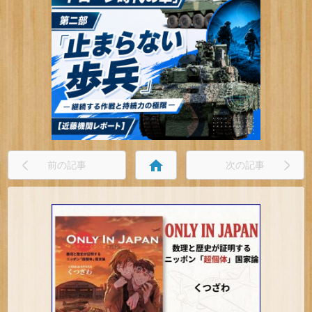
home
前の記事
次の記事