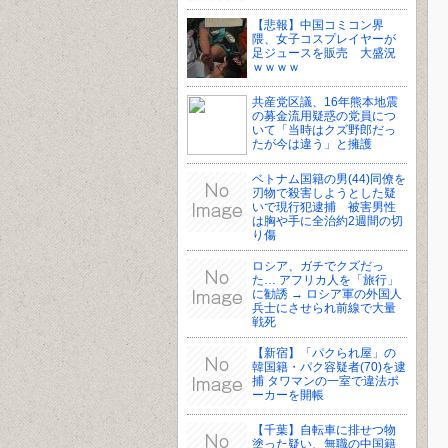
【悲報】中国コミコン界
隈、女子コスプレイヤーが
足ジュースを販売 大盛況
ｗｗｗｗ
共産党区議、16年熊本地震
の募金流用疑惑の党員につ
いて「当時はクズ野郎だっ
たが今は違う」と擁護
ベトナム国籍の男(44)同僚を
刃物で殺害しようとした疑
いで現行犯逮捕 被害男性
は胸や手に全治約2週間の切
り傷
ロシア、ガチでクズだっ
た… アフリカ人を「旅行」
に勧誘 → ロシア軍の外国人
兵士にさせられ前線で大量
戦死
【新宿】「パクられ屋」の
韓国籍・パク容疑者(70)を逮
捕 タワマンの一室で違法ポ
ーカーを開帳
【千葉】自転車に排せつ物
塗った疑い、無職の中国籍