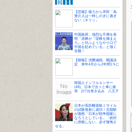
【悲報】後ろから岸田「為
替介入は一時しのぎに過ぎ
ない（キリッ」
中国政府、強烈な不満を表
明「泥棒が『泥棒を捕まえ
ろ』と叫ぶようなやり口で
中国を貶めている」と強く
非難！
【朗報】消費減税、閣議決
定 来年4月から2年間1％に
韓国人インフルエンサー
(49)、日本で次々と車に衝
突 計7台巻き込み 八王子
日本が長距離巡航ミサイル
の試験発射に成功！北朝鮮
が激怒「日本が戦争国家に
なろうとしている」「絶対
に傍観しない、必ず後悔さ
せる」