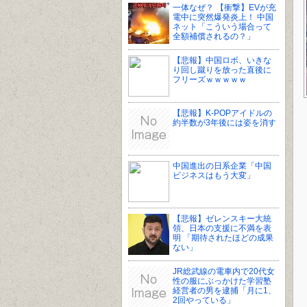
一体なぜ？ 【衝撃】EVが充
電中に突然爆発炎上！ 中国
ネット「こういう場合って
全額補償されるの？」
【悲報】中国ロボ、いきな
り回し蹴りを放った直後に
フリーズｗｗｗｗｗ
【悲報】K-POPアイドルの
約半数が3年後には姿を消す
中国進出の日系企業「中国
ビジネスはもう大変」
【悲報】ゼレンスキー大統
領、日本の支援に不満を表
明 「期待されたほどの成果
ない」
JR総武線の電車内で20代女
性の服にぶっかけた学習塾
経営者の男を逮捕「月に1、
2回やっている」