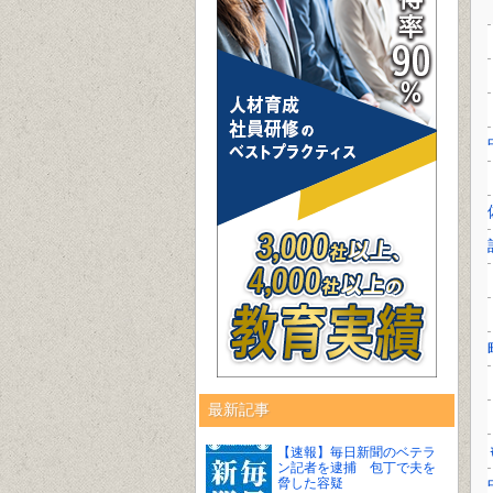
最新記事
【速報】毎日新聞のベテラ
ン記者を逮捕 包丁で夫を
脅した容疑