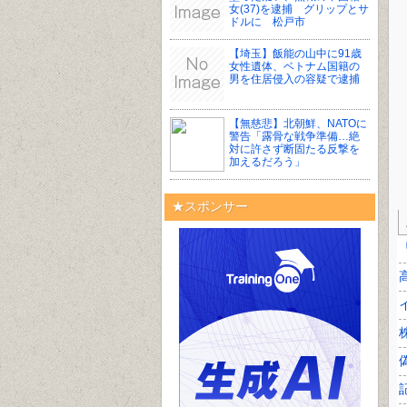
女(37)を逮捕 グリップとサ
ドルに 松戸市
【埼玉】飯能の山中に91歳
女性遺体、ベトナム国籍の
男を住居侵入の容疑で逮捕
【無慈悲】北朝鮮、NATOに
警告「露骨な戦争準備…絶
対に許さず断固たる反撃を
加えるだろう」
★スポンサー