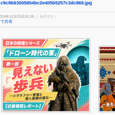
c9c9b63005804bc2e405b5257c3dc869.jpg
024年12月25日16:38 ｜ カテゴリ：
Xで共有