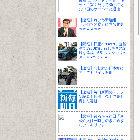
機種にバックドア発見！ ネ
ットに繋ぐだけで35秒ごと
に中国のサーバーと通信
【速報】れいわ新選組、
「いのちの党」に党名変更
ｗｗｗｗｗｗ
【朗報】日産e-power、無給
油で1980km走行しギネス記
録を達成 55Lタンクでリッ
ター36km（SUV）
【速報】北朝鮮が日本海に
向けてミサイル発射
【速報】毎日新聞のベテラ
ン記者を逮捕 包丁で夫を
脅した容疑
【悲報】後ろから岸田「為
替介入は一時しのぎに過ぎ
ない（キリッ」