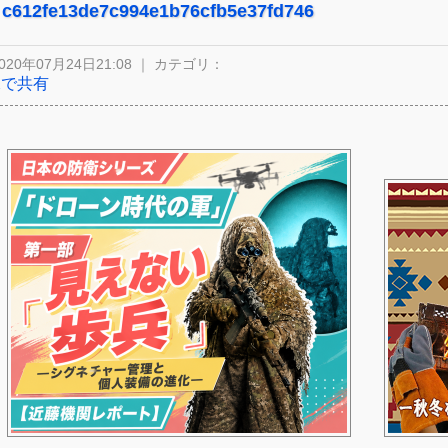
c612fe13de7c994e1b76cfb5e37fd746
020年07月24日21:08 ｜ カテゴリ：
Xで共有