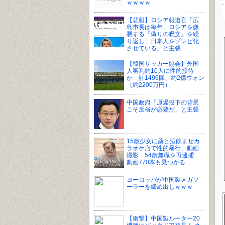
ｗｗｗｗ
【悲報】ロシア報道官「広
島市長は毎年、ロシアを嫌
悪する『偽りの呪文』を繰
り返し、日本人をゾンビ化
させている」と主張
【韓国サッカー協会】外国
人審判約10人に性的接待
か 計1496回、約2億ウォン
（約2200万円）
中国政府「原爆投下の背景
こそ反省が必要だ」と主張
15歳少女に薬と酒飲ませカ
ラオケ店で性的暴行、動画
撮影 54歳無職を再逮捕
動画770本も見つかる
ヨーロッパが中国製メガソ
ーラーを締め出しｗｗｗ
【衝撃】中国製ルーター20