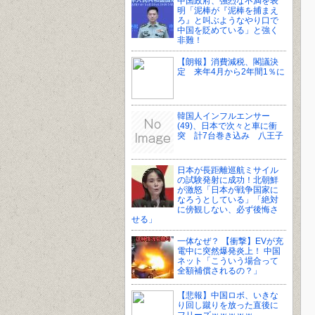
中国政府、強烈な不満を表
明「泥棒が『泥棒を捕まえ
ろ』と叫ぶようなやり口で
中国を貶めている」と強く
非難！
【朗報】消費減税、閣議決
定 来年4月から2年間1％に
韓国人インフルエンサー
(49)、日本で次々と車に衝
突 計7台巻き込み 八王子
日本が長距離巡航ミサイル
の試験発射に成功！北朝鮮
が激怒「日本が戦争国家に
なろうとしている」「絶対
に傍観しない、必ず後悔さ
せる」
一体なぜ？ 【衝撃】EVが充
電中に突然爆発炎上！ 中国
ネット「こういう場合って
全額補償されるの？」
【悲報】中国ロボ、いきな
り回し蹴りを放った直後に