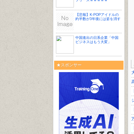
フリーズｗｗｗｗｗ
【悲報】K-POPアイドルの
約半数が3年後には姿を消す
中国進出の日系企業「中国
ビジネスはもう大変」
★スポンサー