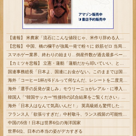
【速報】 米農家「流石にこんな値段じゃ、米作り辞める人、出るんじゃないかなあ？？」
【悲報】 中国、橋の欄干が強風一発で粉々に 鉄筋ゼロ 当局「接着剤でくっつけただけ」「正常で、品質問題はない」
スマホゲー業界、終わりの始まり…倒産件数が過去最多ペース「数億円かけても爆タヒ」
【カミツキ悲報】 立憲・蓮舫「蓮舫だから叩いていい、との報道に何度も向き合ってきました」→ツッコミ殺到
国連事務総長「日本よ、国連にお金がない。このままでは国連が完全崩壊する。助けろ」
海外「コーヒー1杯が6ドルって何なんだ、レシートを二度見した」値上げで買うのをやめたもの…
海外「選手の反発が楽しみ」モウリーニョがレアル・に導入した新ルール（海外の反応）
韓国人「“韓国サッカー”性接待の試合結果をご覧ください」→「マッサージ効果は間違いないねｗ」「これが本当のベッドサッカーだ」
海外「日本人はなんて気高いんだ！」 英高級紙も驚愕した極限の中の日本人の姿に世界が衝撃
フランス人「欲張りすぎだ」中村敬斗、ランス残留の可能性を会長が示唆！移籍金が交渉の壁に..現地サポの本音がこれ！【海外の反応】
中国の5倍！日本は世界6位の海洋国家
世界6位、日本の本当の姿がデカすぎる