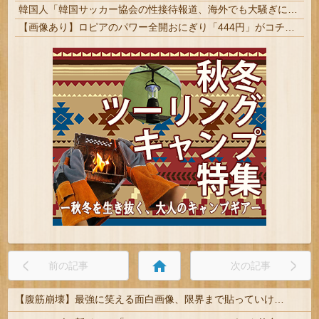
韓国人「韓国サッカー協会の性接待報道、海外でも大騒ぎに・・・2002年W杯4強の記録取り消しの声も」→「マジで国の恥だ」「2002年まで疑う価値がある」「国民や国が築いた国格をサッカー選手が足で蹴り飛ばすね」
【画像あり】ロピアのパワー全開おにぎり「444円」がコチラｗｗｗｗｗ
home
前の記事
次の記事
【腹筋崩壊】最強に笑える面白画像、限界まで貼っていけｗｗｗ