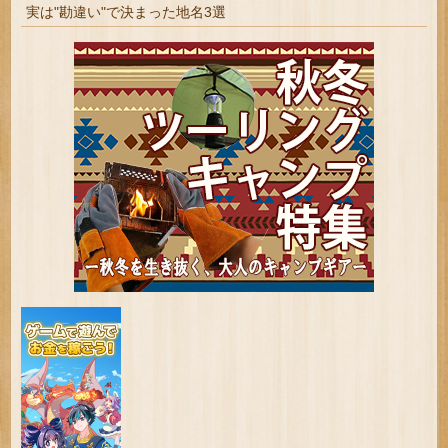
実は"勘違い"で決まった地名3選