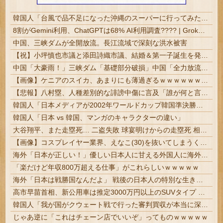
韓国人「台風で品不足になった沖縄のスーパーに行ってみたら、なぜか辛ラーメンだけ売れ残っていたんです…」
8割がGemini利用、ChatGPTは68% AI利用調査???? | Grokで気になるあの子をマイクロビキニにしたい
中国、三峡ダムが全開放流。長江流域で深刻な洪水被害
【祝】小坪慎也市議と添田詩織市議、結婚＆第一子誕生を発表 → ｗｗｗｗｗｗｗｗｗｗｗｗ
中国「大豪雨！」三峡ダム「基礎部分破損」中国「全力放流！」台風13号「中国上陸予測」台風15号「中国接近（画像」中国「台風同時上陸！（穀物生産が...
【画像】ケニアのスイカ、あまりにも薄過ぎるｗｗｗｗｗｗｗｗｗｗｗｗｗ
【悲報】八村塁、人種差別的な誹謗中傷に言及「誰が何と言おうと僕は日本人」
韓国人「日本メディアが2002年ワールドカップ韓国準決勝も調査すべきと主張！」→「英国メディアも一斉に指摘‥」
韓国人「日本 vs 韓国、マンガのキャラクターの違い」
大谷翔平、また走塁死… 二盗失敗 球宴明けからの走塁死 相次ぐミスに「盗塁やめるべき」「盗塁しないで」の声 #MLB
【画像】コスプレイヤー業界、えなこ(30)を抜いてしまうくらい人気の22歳の美少女が可愛すぎる
海外「日本が正しい！」優しい日本人に甘える外国人に海外が大騒ぎ
「楽だけど年収800万超える仕事」がこれらしいｗｗｗｗｗ
海外「日本は戦勝国なんだよ」 戦後の日本人の特別な生き様に各国から称賛の声
高市早苗首相、新公用車は推定3000万円以上のSUVタイプ 贅を尽くした後部座席でたばこを吸うのが至福の時間か どんどん延びる乗車時間
韓国人「我が国がクウェート戦で行った審判買収が本当に深刻である理由がこちら…」→「これはダメなやつ…（ブルブル」＝韓国の反応
じゃあ逆に「これはチェーン店でいいぞ」ってものｗｗｗｗｗ