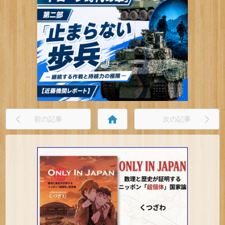
home
前の記事
次の記事