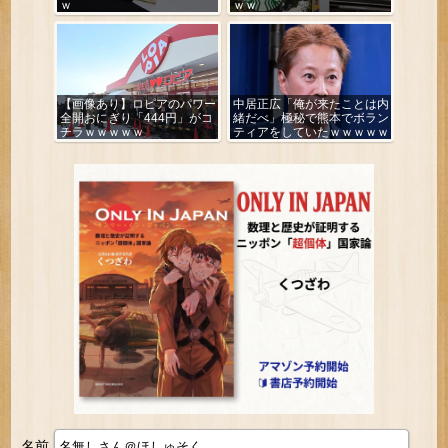
ｗ
ｗｗ
【画像あり】ロピアのパワー
中居正広「俺が来たことは内
全開おにぎり「444円」がコ
緒だべ」極秘で熊本でボラン
チラｗｗｗｗｗ
ティアをしていたｗｗｗｗｗ
名前