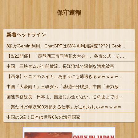
保守速報
新着ヘッドライン
8割がGemini利用、ChatGPTは68% AI利用調査???? | Grokで気になるあの子をマイクロビキニにしたい
【8/22開催】 「琵琶湖三市同時花火大会」、各市公式「そんな花火大会は存在しない」→ 高価チケットを購入した人達がSNS阿鼻叫喚
中国、三峡ダムが全開放流。長江流域で深刻な洪水被害
【画像】ケニアのスイカ、あまりにも薄過ぎるｗｗｗｗｗｗｗｗｗｗｗｗｗ
中国「大豪雨！」三峡ダム「基礎部分破損」中国「全力放流！」台風13号「中国上陸予測」台風15号「中国接近（画像」中国「台風同時上陸！（穀物生産が...
国連事務総長「日本よ、国連にお金がない。このままでは国連が完全崩壊する。助けろ」
「楽だけど年収800万超える仕事」がこれらしいｗｗｗｗｗ
中国の5倍！日本は世界6位の海洋国家