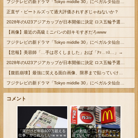
フジテレビの新ドラマ「Tokyo middle 30」にベガルタ仙台っぽいネタが登場
正直ザ・ビートルズって過大評価されすぎじゃねないか？
2028年のU23アジアカップが日本開催に決定 ロス五輪予選を兼ねた大会
【画像】最近の高級ミニバンの顔キモすぎだろwww
フジテレビの新ドラマ「Tokyo middle 30」にベガルタ仙台っぽいネタが登場
【悲報】美容師「…手は尽くしました」おば「ｱｯ…ｯｽ…」→
2028年のU23アジアカップが日本開催に決定 ロス五輪予選を兼ねた大会
【腹筋崩壊】最強に笑える面白画像、限界まで貼っていけｗｗｗ
フジテレビの新ドラマ「Tokyo middle 30」にベガルタ仙台っぽいネタが登場
コメント
「楽だけど年収800万超える
じゃあ逆に「これはチェーン
仕事」がこれらしいｗｗｗｗ
店でいいぞ」ってものｗｗｗ