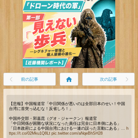
home
前の記事
次の記事
【悲報】中国報道官「中日関係が悪いのは全部日本のせい！中国
台湾に首突っ込むな！反省しろ！」
中国外交部・郭嘉昆（グオ・ジャークン）報道官
「中日関係が困難な状況になった責任は完全に日本側にある」
「日本政府による中国台湾における一連の誤った言動にある」…
h
ttps://t.co/02Mku1Q8Lt
pic.twitter.com/aNqeBhSH28