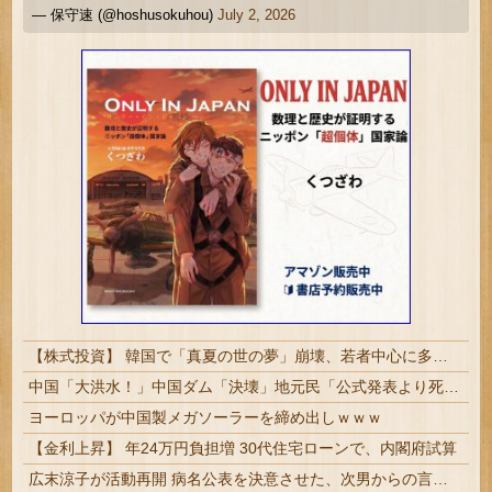
— 保守速 (@hoshusokuhou)
July 2, 2026
【株式投資】 韓国で「真夏の世の夢」崩壊、若者中心に多くの人が「人生オワタ」―中国メディア
中国「大洪水！」中国ダム「決壊」地元民「公式発表より死者多い！」中国政府「住民拘束！（安否不明」中国当局「救助隊動画も削除」台風13号「三峡ダム接近中」→
ヨーロッパが中国製メガソーラーを締め出しｗｗｗ
【金利上昇】 年24万円負担増 30代住宅ローンで、内閣府試算
広末涼子が活動再開 病名公表を決意させた、次男からの言葉明かす