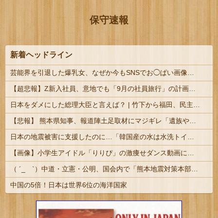
保守速報
新着ヘッドライン
芸能界を引退した爆乳女、なぜか今もSNSでお◯ぱい画像を投稿！
【超悲報】Z新入社員、意地でも「9月の社員旅行」の計画をやらないｗｗｗｗｗ
日本をダメにした総理大臣と言えば？ | 竹下から福田、民主3代、岸田石破
【悲報】 熊本県知事、報道陣土足取材にマジギレ「遺族や被災者から強い不満でてる！」 → 記者「例えば？」 → 知事、怒り通り越して呆れてしまう ………
日本の地震被害に支援したのに…「韓国産の水は水洗トイレに」
【画像】小学生アイドル「りりぴ」の激痩せダンス動画にファンが『絶句』してしまう・・・・
（ ´_ゝ`）中道・立憲・公明、国会内で「熊本地震対策本部会議」各省庁からヒアリング・現地から意見聴取「パーティション、人手、宿泊施設の不足や、...
中国の5倍！日本は世界6位の海洋国家