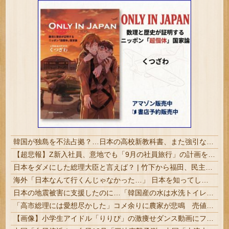
韓国が独島を不法占拠？…日本の高校新教科書、また強引な主張＝韓国の反応
【超悲報】Z新入社員、意地でも「9月の社員旅行」の計画をやらないｗｗｗｗｗ
日本をダメにした総理大臣と言えば？ | 竹下から福田、民主3代、岸田石破
海外「日本なんて行くんじゃなかった…」 日本を知ってしまったディズニー信者、帰国後『本家』に失望する事態に
日本の地震被害に支援したのに…「韓国産の水は水洗トイレに」
「高市総理には愛想尽かした」コメ余りに農家が悲鳴 売値は生産原価の半分以下に…肥料代や燃料代は高騰「今年でやめる」農家も
【画像】小学生アイドル「りりぴ」の激痩せダンス動画にファンが『絶句』してしまう・・・・