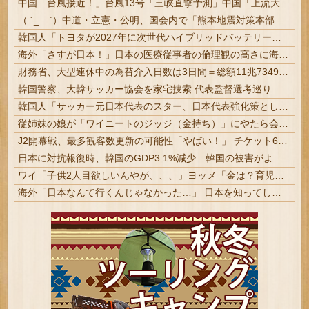
中国「台風接近！」台風13号「三峡直撃予測」中国「上流大洪水！（三峡上流」中国都市「8/5の映像（動画」三峡ダム「緊急放流（決壊危機」中国「下流...
（ ´_ゝ`）中道・立憲・公明、国会内で「熊本地震対策本部会議」各省庁からヒアリング・現地から意見聴取「パーティション、人手、宿泊施設の不足や、...
韓国人「トヨタが2027年に次世代ハイブリッドバッテリーを導入へ！最大1000kmの航続距離や超高速充電を目指す」
海外「さすが日本！」日本の医療従事者の倫理観の高さに海外が超感動
財務省、大型連休中の為替介入日数は3日間＝総額11兆7349億円 | 俺等の税金を投げ捨ててトレーダーの餌にしてんの？ | 外貨準備がどんどん減っていくな
韓国警察、大韓サッカー協会を家宅捜索 代表監督選考巡り
韓国人「サッカー元日本代表のスター、日本代表強化策として“韓日定期戦”の復活を提案・・・」→「これはマジで良いと思う」「今すぐやったらガチでボコられるだろうね 10年後にやらないか？」「やめてくれ、勝っても負けても後味が悪い」
従姉妹の娘が「ワイニートのジッジ（金持ち）」にやたら会いに来る理由ｗｗｗｗｗ
J2開幕戦、最多観客数更新の可能性「やばい！」 チケット6万超えが発券「見間違いじゃない？」 #サッカー | 半分以上招待券でしたw | 発券なのが草
日本に対抗報復時、韓国のGDP3.1%減少…韓国の被害がより大きい＝韓国の反応
ワイ「子供2人目欲しいんやが、、、」ヨッメ「金は？育児は？私の仕事は？キャリアは？」
海外「日本なんて行くんじゃなかった…」 日本を知ってしまったディズニー信者、帰国後『本家』に失望する事態に