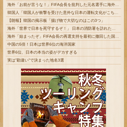
海外「お前が言うな！」FIFA会長を批判した元名選手に海外から猛反発！（海外の反応）
韓国人「韓国人が衝撃を受けた意外な日本の運転文化がこちらです‥」→「日本人はこんなに徹底している‥」
【朗報】韓国の掲示板「揚げ物で大切なのはこの3つ」
海外「世界で日本を死守するぞ！」 日本の消防署を訪れたちびっ子集団が世界をメロメロに
海外「始まったぞ」FIFA会長の再選支持を最初に撤回した国に海外興味津々！（海外の反応）
中国の5倍！日本は世界6位の海洋国家
世界6位、日本の本当の姿がデカすぎる
実は"勘違い"で決まった地名3選