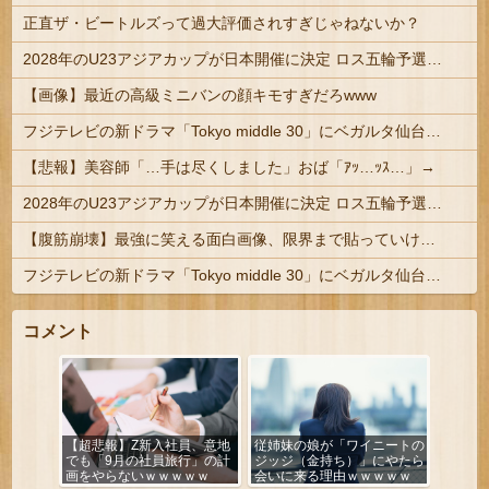
正直ザ・ビートルズって過大評価されすぎじゃねないか？
2028年のU23アジアカップが日本開催に決定 ロス五輪予選を兼ねた大会
【画像】最近の高級ミニバンの顔キモすぎだろwww
フジテレビの新ドラマ「Tokyo middle 30」にベガルタ仙台っぽいネタが登場
【悲報】美容師「…手は尽くしました」おば「ｱｯ…ｯｽ…」→
2028年のU23アジアカップが日本開催に決定 ロス五輪予選を兼ねた大会
【腹筋崩壊】最強に笑える面白画像、限界まで貼っていけｗｗｗ
フジテレビの新ドラマ「Tokyo middle 30」にベガルタ仙台っぽいネタが登場
コメント
【超悲報】Z新入社員、意地
従姉妹の娘が「ワイニートの
でも「9月の社員旅行」の計
ジッジ（金持ち）」にやたら
画をやらないｗｗｗｗｗ
会いに来る理由ｗｗｗｗｗ