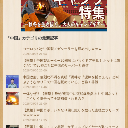
「中国」カテゴリの最新記事
ヨーロッパが中国製メガソーラーを締め出しｗｗｗ
2026/08/06 21:04
【衝撃】中国製ルーター20機種にバックドア発見！ ネットに繋
ぐだけで35秒ごとに中国のサーバーと通信
2026/08/06 20:00
中国政府、強烈な不満を表明「泥棒が『泥棒を捕まえろ』と叫
ぶようなやり口で中国を貶めている」と強く非難！
2026/08/06 14:46
一体なぜ？ 【衝撃】EVが充電中に突然爆発炎上！ 中国ネット
「こういう場合って全額補償されるの？」
2026/08/04 21:00
【悲報】中国ロボ、いきなり回し蹴りを放った直後にフリーズ
ｗｗｗｗｗ
2026/08/04 19:35
【悲報】中国コミコン界隈、女子コスプレイヤーが足ジュース