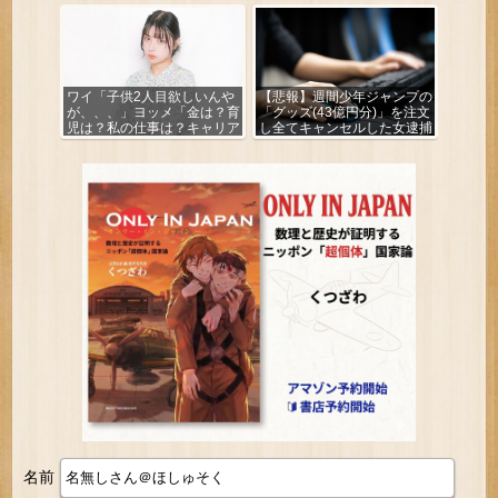
ワイ「子供2人目欲しいんや
【悲報】週間少年ジャンプの
が、、、」ヨッメ「金は？育
「グッズ(43億円分)」を注文
児は？私の仕事は？キャリア
し全てキャンセルした女逮捕
は？」
ｗｗｗｗｗｗｗｗ
名前