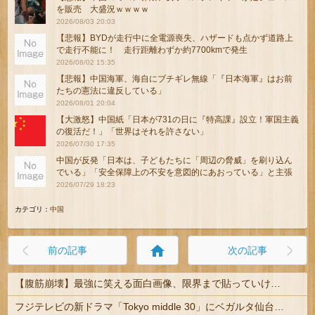
を販売 大盛況ｗｗｗｗ
2026/08/03 20:03
【悲報】BYDが走行中に全電源喪失、ハザードも点かず道路上
で走行不能に！ 走行距離わずか約7700kmで発生
2026/08/02 15:35
【悲報】中国海軍、海自にブチギレ無線「『日本海軍』はお前
たちの憲法に違反している」
2026/08/01 20:04
【大激怒】中国紙「日本が731の日に『特高課』設立！軍国主義
の復活だ！」「世界はそれを許さない」
2026/07/30 17:35
中国が反発「日本は、子どもたちに「周辺の脅威」を刷り込ん
でいる」「安全保障上の不安を意図的にあおっている」と主張
2026/07/29 18:23
カテゴリ：
中国
home
前の記事
次の記事
【腹筋崩壊】最強に笑える面白画像、限界まで貼っていけｗｗｗ
フジテレビの新ドラマ「Tokyo middle 30」にベガルタ仙台っぽいネタが登場