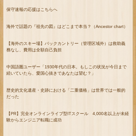
保守速報の応援はこちらへ
海外で話題の『祖先の図』はどこまで本当？（Ancestor chart）
【海外のスキー場】バックカントリー（管理区域外）は救助義
務なし、費用は全額自己負担
中国語圏ユーザー「1930年代の日本。もしこの状況が今日まで
続いていたら、愛国心抜きであなたは望む？」
歴史的文化遺産・史跡における「二重価格」は世界では一般的
だった
【PR】完全オンラインライブ型ITスクール 4,000名以上が未経
験からエンジニア転職に成功