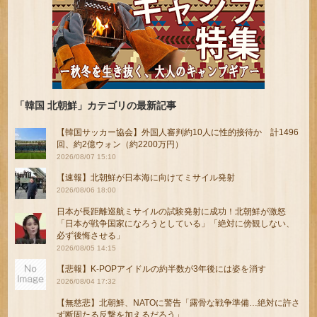
「韓国 北朝鮮」カテゴリの最新記事
【韓国サッカー協会】外国人審判約10人に性的接待か 計1496
回、約2億ウォン（約2200万円）
2026/08/07 15:10
【速報】北朝鮮が日本海に向けてミサイル発射
2026/08/06 18:00
日本が長距離巡航ミサイルの試験発射に成功！北朝鮮が激怒
「日本が戦争国家になろうとしている」「絶対に傍観しない、
必ず後悔させる」
2026/08/05 14:15
【悲報】K-POPアイドルの約半数が3年後には姿を消す
2026/08/04 17:32
【無慈悲】北朝鮮、NATOに警告「露骨な戦争準備…絶対に許さ
ず断固たる反撃を加えるだろう」