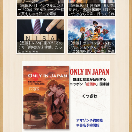
【画像あり】インフルエンサ
【画像あり】居酒屋「6人で
ー「20歳でアルファード一括
長居して会計4939円！喋りた
で買えちゃう私って素敵」
いだけなら公園に行ってくれ
（怒」
【悲報】NISA口座2052万の
【朗報】オワコン扱いされて
うち「約4割が未稼働」だっ
いたデジモンさん、令和に
たｗｗｗｗｗ
「全盛期を超える利益」を生
み出していた