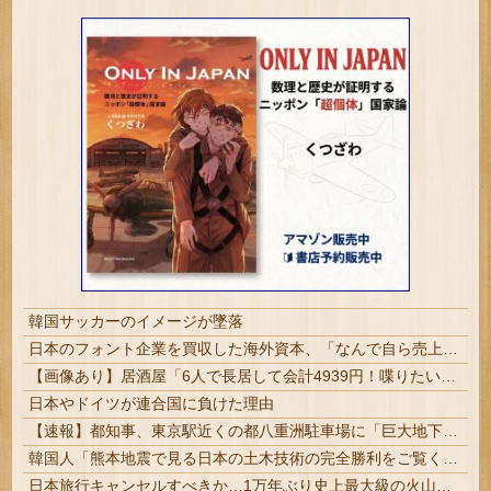
韓国サッカーのイメージが墜落
日本のフォント企業を買収した海外資本、「なんで自ら売上ゼロにするようなことするの」とドン引きするような方針転換を……
【画像あり】居酒屋「6人で長居して会計4939円！喋りたいだけなら公園に行ってくれ（怒」
日本やドイツが連合国に負けた理由
【速報】都知事、東京駅近くの都八重洲駐車場に「巨大地下シェルター」整備を正式表明
韓国人「熊本地震で見る日本の土木技術の完全勝利をご覧ください」→「これはすごいわ」「こういうのを見ると日本人は何か適当に作る感じがしない・・・」「あれがまさに経験値である」
日本旅行キャンセルすべきか…1万年ぶり史上最大級の火山の兆し＝韓国の反応