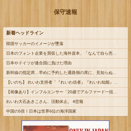
保守速報
新着ヘッドライン
韓国サッカーのイメージが墜落
日本のフォント企業を買収した海外資本、「なんで自ら売上ゼロにするようなことするの」とドン引きするような方針転換を……
日本やドイツが連合国に負けた理由
新幹線の指定席…早めに予約した通路側の席に、見知らぬ母子が。車掌の呼びかけにも「目を閉じて無視」して居座られました。無理やり奪われた席は、...
【いのち】 れいわ支持者「『れいわ信者』『れいわ知能』は差別的。放送禁止用語にすべき。オールドメディアは配慮を」→かわりにピッタリの名称が...
【画像あり】インフルエンサー「20歳でアルファード一括で買えちゃう私って素敵」
れいわ大石あきこさん、活動休止。 #悲報
中国の5倍！日本は世界6位の海洋国家