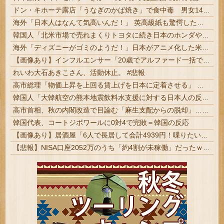
ドン・キホーテ露店「うなぎのかば焼き」で食中毒 男女14人が発熱や腹痛など訴え…サルモネラ属の菌検出
海外「日本人はなんて気高いんだ！」 英高級紙も驚愕した極限の中の日本人の姿に世界が衝撃
韓国人「北米市場で売れまくりトヨタに続き日本のホンダやスズキも今年第2四半期に大幅な黒字を記録！」→「あまりにも見事なV字回復‥」
海外「ディズニーがゴミのようだ！」日本がアニメ化した米人気SF作品に絶賛の声が殺到中
【画像あり】インフルエンサー「20歳でアルファード一括で買えちゃう私って素敵」
れいわ大石あきこさん、活動休止。 #悲報
高市総理「物価上昇を上回る賃上げを日本に定着させる」 →国家公務員月給3.51％増へ 地方公務員も追随する見通し
韓国人「大韓航空の熊本地震飲料水支援に対する日本人の反応をご覧ください・・・」→「」
高市首相、秋の内閣改造で目論む「麻生支配からの脱却」…茂木敏充氏も小林鷹之氏もクビ | いやねぇよ
韓国代表、コートジボワールに0対4で完敗＝韓国の反応
【画像あり】居酒屋「6人で長居して会計4939円！喋りたいだけなら公園に行ってくれ（怒」
【悲報】NISA口座2052万のうち「約4割が未稼働」だったｗｗｗｗｗ