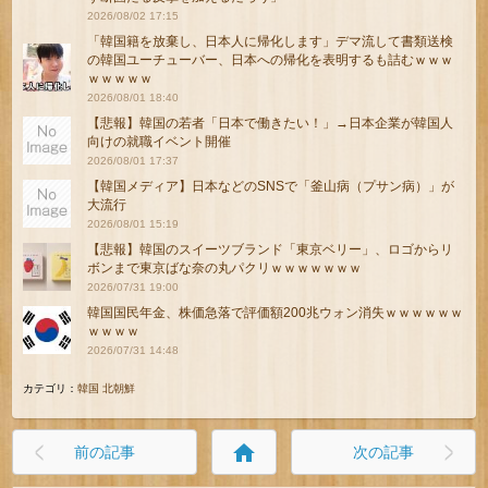
2026/08/02 17:15
「韓国籍を放棄し、日本人に帰化します」デマ流して書類送検
の韓国ユーチューバー、日本への帰化を表明するも詰むｗｗｗ
ｗｗｗｗｗ
2026/08/01 18:40
【悲報】韓国の若者「日本で働きたい！」→日本企業が韓国人
向けの就職イベント開催
2026/08/01 17:37
【韓国メディア】日本などのSNSで「釜山病（プサン病）」が
大流行
2026/08/01 15:19
【悲報】韓国のスイーツブランド「東京ベリー」、ロゴからリ
ボンまで東京ばな奈の丸パクリｗｗｗｗｗｗｗ
2026/07/31 19:00
韓国国民年金、株価急落で評価額200兆ウォン消失ｗｗｗｗｗｗ
ｗｗｗｗ
2026/07/31 14:48
カテゴリ：
韓国 北朝鮮
home
前の記事
次の記事