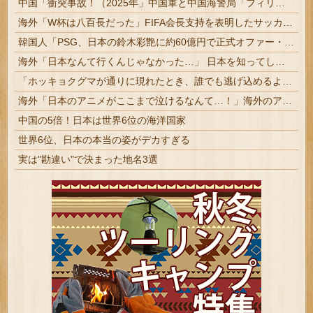
中国「衝突事故！（2025年」中国軍と中国海警局「フィリピン船の追跡中に衝突！（8/11」中国「2人死亡」中国政府「1年間隠蔽」日本「隠蔽された事実報道！（2026年」→
海外「W杯は八百長だった」FIFA会長支持を表明したサッカー協会に海外大騒ぎ！（海外の反応）
韓国人「PSG、日本の鈴木彩艶に約60億円で正式オファー・・・」→「あいつがそれほどなのか（ﾌﾞﾙﾌﾞﾙ）」「レギュラーとして出れるとは思わない...
海外「日本なんて行くんじゃなかった…」 日本を知ってしまったディズニー信者、帰国後『本家』に失望する事態に
「ホッキョクグマが通りに現れたとき、誰でも逃げ込めるように」北緯78度の町が家も車も鍵をかけない理由とは？
海外「日本のアニメがここまで泣けるなんて…！」海外のアニメファンが一番泣いた日本のアニメとは・・・？【海外の反応】
中国の5倍！日本は世界6位の海洋国家
世界6位、日本の本当の姿がデカすぎる
実は"勘違い"で決まった地名3選