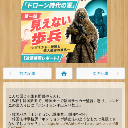
home
前の記事
次の記事
こんな国じゃ誰も監督やらんわ！
【W杯】韓国敗退で、韓国全土で韓国サッカー監督に怒り、コンビ
ニの出入り口に「ホンミョンボ出入り禁止」
・韓国バス「ホンミョンボ乗車禁止!乗車拒否!」
・韓国法律事務所「ホンミョンボ禁止法のようなものは発議でき
ないでしょうか？」…
https://t.co/RA5HpMkx1b
pic.twitter.com/r9