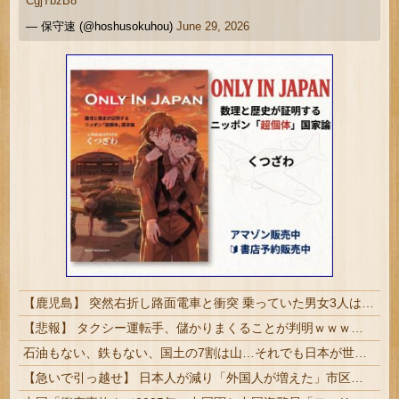
CgjTbzB8
— 保守速 (@hoshusokuhou)
June 29, 2026
【鹿児島】 突然右折し路面電車と衝突 乗っていた男女3人は車を放置しダッシュで逃走中
【悲報】 タクシー運転手、儲かりまくることが判明ｗｗｗｗｗｗｗｗ
石油もない、鉄もない、国土の7割は山…それでも日本が世界屈指の経済大国になれた「勤勉さ」以外の勝因！
【急いで引っ越せ】 日本人が減り「外国人が増えた」市区町村ランキングキタ━━!