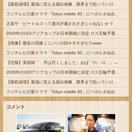
【腹筋崩壊】最強に笑える面白画像、限界まで貼っていけｗｗｗ
フジテレビの新ドラマ「Tokyo middle 30」にベガルタ仙台っぽいネタが登場
正直ザ・ビートルズって過大評価されすぎじゃねないか？
2028年のU23アジアカップが日本開催に決定 ロス五輪予選を兼ねた大会
【画像】最近の高級ミニバンの顔キモすぎだろwww
フジテレビの新ドラマ「Tokyo middle 30」にベガルタ仙台っぽいネタが登場
【悲報】美容師「…手は尽くしました」おば「ｱｯ…ｯｽ…」→
2028年のU23アジアカップが日本開催に決定 ロス五輪予選を兼ねた大会
【腹筋崩壊】最強に笑える面白画像、限界まで貼っていけｗｗｗ
フジテレビの新ドラマ「Tokyo middle 30」にベガルタ仙台っぽいネタが登場
コメント