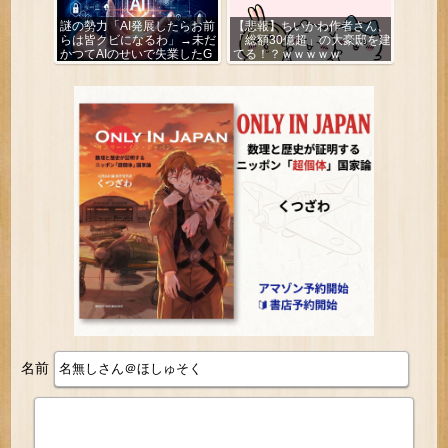
謎の勢力「AI発展したらお前
【悲報】ちいかわ作者さん、
らは皆クビになるわ」→未だ
「総額30億超」の大豪邸を建
かつてAIのせいで失業したG
てる！？ｗｗｗｗｗ
民が0人の理由
名前