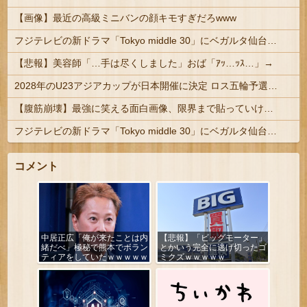
【画像】最近の高級ミニバンの顔キモすぎだろwww
フジテレビの新ドラマ「Tokyo middle 30」にベガルタ仙台っぽいネタが登場
【悲報】美容師「…手は尽くしました」おば「ｱｯ…ｯｽ…」→
2028年のU23アジアカップが日本開催に決定 ロス五輪予選を兼ねた大会
【腹筋崩壊】最強に笑える面白画像、限界まで貼っていけｗｗｗ
フジテレビの新ドラマ「Tokyo middle 30」にベガルタ仙台っぽいネタが登場
コメント
中居正広「俺が来たことは内
【悲報】「ビッグモーター」
緒だべ」極秘で熊本でボラン
とかいう完全に逃げ切ったゴ
ティアをしていたｗｗｗｗｗ
ミクズｗｗｗｗｗ