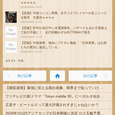
ｗｗｗｗｗ
2026/08/04 19:35
【悲報】中国コミコン界隈、女子コスプレイヤーが足ジュース
を販売 大盛況ｗｗｗｗ
2026/08/03 20:03
【悲報】BYDが走行中に全電源喪失、ハザードも点かず道路上
で走行不能に！ 走行距離わずか約7700kmで発生
2026/08/02 15:35
【悲報】中国海軍、海自にブチギレ無線「『日本海軍』はお前
たちの憲法に違反している」
2026/08/01 20:04
カテゴリ：
中国
home
前の記事
次の記事
【腹筋崩壊】最強に笑える面白画像、限界まで貼っていけｗｗｗ
フジテレビの新ドラマ「Tokyo middle 30」にベガルタ仙台っぽいネタが登場
正直ザ・ビートルズって過大評価されすぎじゃねないか？
2028年のU23アジアカップが日本開催に決定 ロス五輪予選を兼ねた大会