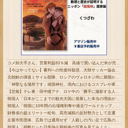
コメ卸大手さん、営業利益83％減 高値で買い込んだ米が売れず「損切り祭り」開幕へ
【今はやってない】審判への性接待疑惑…大韓サッカー協会が声明「現在は一切発生していない」
北朝鮮の弾道ミサイル部隊、ロシアのヴォロネジ州に展開か…北朝鮮は本質的にウクライナと戦争状態に！
「神聖なる場所です」靖国神社、境内におけるコスプレや軍装の禁止を発表
【悲報】テレ東・田中瞳アナ、ロケ中の「勝手に撮影する人」に苦言「面識のない方にカメラを向けられるのは恐怖」
韓国人「日本がここまでの観光大国に発展した本当の理由がこちら…」→「昔から日本は愛されてた…（ブルブル」＝韓国の反応
韓国人「韓国に10年間の出場権剥奪や過去ワールドカップ、オリンピック予選の記録削除を要求するFIFA公式制裁を海外メディアが報道！」
財務省の超エリート一松旬、高市減税の反対勢力として左遷
左翼市民団体、広島では通用せず「人殺しの汚い足で広島の土を踏むな！」→広島県民「お前らの方が汚いんじゃ！」「ワシらが広島県民じゃ」
韓国人「残酷だった日帝強占期前後の写真を見てみよう」