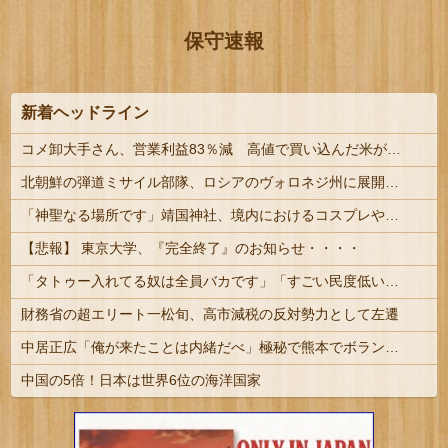
保守速報
新着ヘッドライン
コメ卸大手さん、営業利益83％減 高値で買い込んだ米が売れず「損切り祭り」開幕へ
北朝鮮の弾道ミサイル部隊、ロシアのヴォロネジ州に展開か…北朝鮮は本質的にウクライナと戦争状態に！
「神聖なる場所です」靖国神社、境内におけるコスプレや軍装の禁止を発表
【悲報】 東京大学、『完全終了』のお知らせ・・・・
「タトゥー入れてる奴は全員バカです」「すごい民度低い」この道23年の彫り師YouTuberの動画が話題
財務省の超エリート一松旬、高市減税の反対勢力として左遷
中居正広「俺が来たことは内緒だべ」極秘で熊本でボランティアをしていたｗｗｗｗｗ
中国の5倍！日本は世界6位の海洋国家