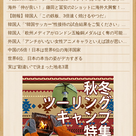
海外「仲が良い！」鎌田と冨安の2ショットに海外大興奮！（海外の反応）
【朗報】韓国人「この鉄板、3倍速く焼けるやつだ」
韓国人「“韓国サッカー”性接待の試合結果をご覧ください」→「マッサージ効果は間違いないねｗ」「これが本当のベッドサッカーだ」
韓国人「欧州メディアがロンドン五輪銅メダルはく奪の可能性を報道！韓国が外国人審判団に不適切接待をした疑い」
外国人「アンチがいない女性アニメキャラといえば誰が思い浮かぶ？」
中国の5倍！日本は世界6位の海洋国家
世界6位、日本の本当の姿がデカすぎる
実は"勘違い"で決まった地名3選