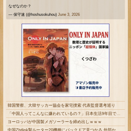
なぜなのか？
— 保守速 (@hoshusokuhou)
June 3, 2026
韓国警察、大韓サッカー協会を家宅捜索 代表監督選考巡り
「中国人ってこんなに嫌われているの？」日本生活9年目で明かす本心！
ヨーロッパが中国製メガソーラーを締め出しｗｗｗ
中国Zbtlink製ルーター20機種にバックドア見つかる 外部から完全制御のおそれ