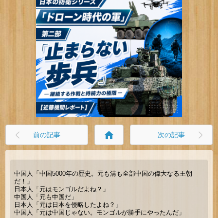
home
前の記事
次の記事
中国人「中国5000年の歴史。元も清も全部中国の偉大なる王朝
だ！」
日本人「元はモンゴルだよね？」
中国人「元も中国だ」
日本人「元は日本を侵略したよね？」
中国人「元は中国じゃない。モンゴルが勝手にやったんだ」