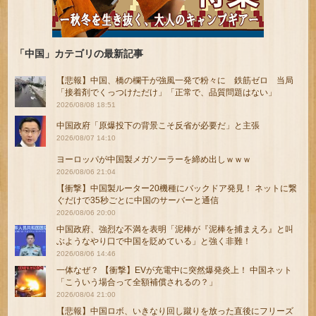
「中国」カテゴリの最新記事
【悲報】中国、橋の欄干が強風一発で粉々に 鉄筋ゼロ 当局
「接着剤でくっつけただけ」「正常で、品質問題はない」
2026/08/08 18:51
中国政府「原爆投下の背景こそ反省が必要だ」と主張
2026/08/07 14:10
ヨーロッパが中国製メガソーラーを締め出しｗｗｗ
2026/08/06 21:04
【衝撃】中国製ルーター20機種にバックドア発見！ ネットに繋
ぐだけで35秒ごとに中国のサーバーと通信
2026/08/06 20:00
中国政府、強烈な不満を表明「泥棒が『泥棒を捕まえろ』と叫
ぶようなやり口で中国を貶めている」と強く非難！
2026/08/06 14:46
一体なぜ？ 【衝撃】EVが充電中に突然爆発炎上！ 中国ネット
「こういう場合って全額補償されるの？」
2026/08/04 21:00
【悲報】中国ロボ、いきなり回し蹴りを放った直後にフリーズ