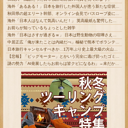
海外「あるある！」日本を旅行した外国人が患う新たな症状「日本語PTSD」に海外が大騒ぎ
秋田県の超エリート幹部、オンライン会見でバスローブ姿にタバコ喫煙。大問題に
海外「日本人はなんて気高いんだ！」 英高級紙も驚愕した極限の中の日本人の姿に世界が衝撃
お前らが知っているちょっとした雑学
海外「日本はさすが過ぎるｗ」 日本は野生動物の喧嘩さえ可愛くなってしまうと世界が騒然
中居正広「俺が来たことは内緒だべ」極秘で熊本でボランティアをしていたｗｗｗｗｗ
日本旅行キャンセルすべきか…1万年ぶり史上最大級の火山の兆し＝韓国の反応
【悲報】「ビッグモーター」とかいう完全に逃げ切ったゴミクズｗｗｗｗｗ
謎の勢力「AI発展したらお前らは皆クビになるわ」→未だかつてAIのせいで失業したG民が0人の理由