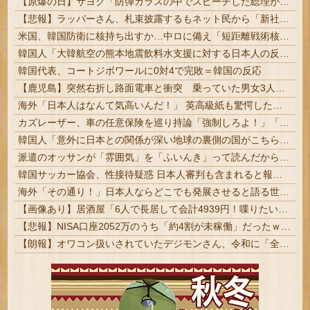
【原爆の日】サヨク「防弾ガラスの中でスピーチした総理がこれまでいたんだろうか。オバマ大統領でさえ、防弾ガラスなんてなかった！」→石破茂＆オバマ大...
【悲報】ラッパーさん、札束披露するもネット民から「新社会人の初ボーナスくらいしかない」と笑われる
米国、韓国防衛に核持ち出すか…中ロに備え「短距離戦術核」を検討！
韓国人「大韓航空の熊本地震飲料水支援に対する日本人の反応をご覧ください・・・」→「」
韓国代表、コートジボワールに0対4で完敗＝韓国の反応
【鹿児島】突然右折し路面電車と衝突 乗っていた男女3人は車を放置しダッシュで逃走中
海外「日本人はなんて気高いんだ！」 英高級紙も驚愕した極限の中の日本人の姿に世界が衝撃
カズレーザー、車の任意保険を巡り持論「強制しろよ！」「保険にも入れないヤツは運転すんなよ」
韓国人「意外に日本との関係が深い地球の裏側の国がこちらです‥」→「国境を越えた驚くべき歴史のつながり‥」
派遣のオッサンが「雰囲気」を「ふいんき」って読んだから蹴り飛ばしたわ...仕事舐めんな
韓国サッカー協会、性接待疑惑 日本人審判も含まれると報道 「Jリーグの審判を統括する人物」 #サッカー | バカウヨサカ豚どーすんのこれ？
海外「その通り！」日本人ならどこでも発展させると語る世界的大富豪に海外が大騒ぎ
【画像あり】居酒屋「6人で長居して会計4939円！喋りたいだけなら公園に行ってくれ（怒」
【悲報】NISA口座2052万のうち「約4割が未稼働」だったｗｗｗｗｗ
【朗報】オワコン扱いされていたデジモンさん、令和に「全盛期を超える利益」を生み出していた