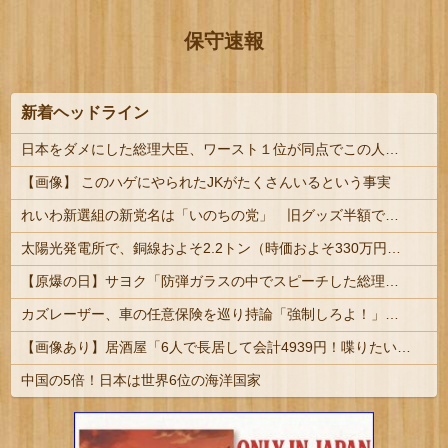
保守速報
新着ヘッドライン
日本をダメにした総理大臣、ワースト１位が同点でこの人ｗｗｗｗｗｗ
【画像】 このハゲにやられたJKがたくさんいるという事実
れいわ新選組の新党名は「いのちの党」 旧グッズ半額で販売 どうなる秘書給与疑惑
太陽光発電所で、銅線およそ2.2トン（時価およそ330万円相当）盗んだなど、ベトナム国籍（無職）２人逮捕、盗まれた銅線の半分はすでに売却 富山で...
【原爆の日】サヨク「防弾ガラスの中でスピーチした総理がこれまでいたんだろうか。オバマ大統領でさえ、防弾ガラスなんてなかった！」→石破茂＆オバマ大...
カズレーザー、車の任意保険を巡り持論「強制しろよ！」「保険にも入れないヤツは運転すんなよ」
【画像あり】居酒屋「6人で長居して会計4939円！喋りたいだけなら公園に行ってくれ（怒」
中国の5倍！日本は世界6位の海洋国家