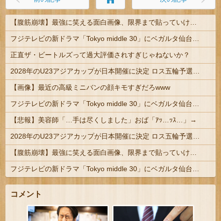
【腹筋崩壊】最強に笑える面白画像、限界まで貼っていけｗｗｗ
フジテレビの新ドラマ「Tokyo middle 30」にベガルタ仙台っぽいネタが登場
正直ザ・ビートルズって過大評価されすぎじゃねないか？
2028年のU23アジアカップが日本開催に決定 ロス五輪予選を兼ねた大会
【画像】最近の高級ミニバンの顔キモすぎだろwww
フジテレビの新ドラマ「Tokyo middle 30」にベガルタ仙台っぽいネタが登場
【悲報】美容師「…手は尽くしました」おば「ｱｯ…ｯｽ…」→
2028年のU23アジアカップが日本開催に決定 ロス五輪予選を兼ねた大会
【腹筋崩壊】最強に笑える面白画像、限界まで貼っていけｗｗｗ
フジテレビの新ドラマ「Tokyo middle 30」にベガルタ仙台っぽいネタが登場
コメント