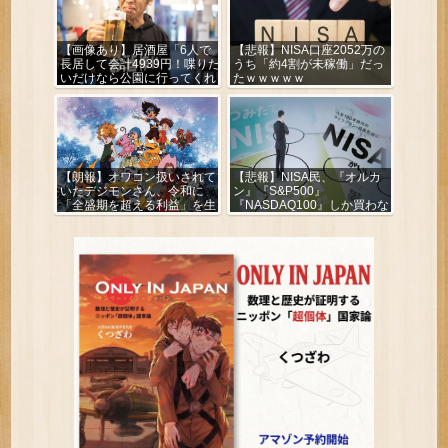
【画像あり】居酒屋「6人で
【悲報】NISA口座2052万の
長居して会計4939円！喋りた
うち「約4割が未稼働」だっ
いだけなら公園に行ってくれ
たｗｗｗｗｗ
（怒」
【朗報】オワコン扱いされて
【悲報】NISA民、『オルカ
いたデジモンさん、令和に
ン』『S&P500』
「全盛期を超える利益」を生
『NASDAQ100』しか買わな
み出していた
い