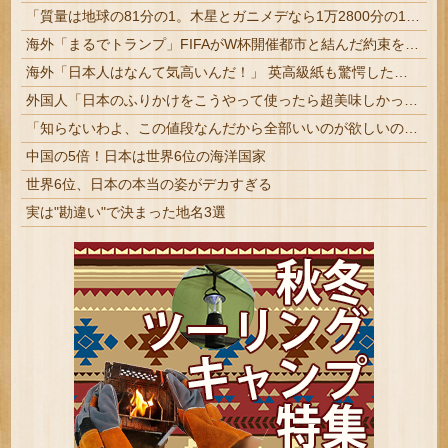
「質量は地球の81分の1。木星とガニメデなら1万2800分の1」月がどれだけ規格外なのか、数字で並べてみると…
海外「まるでトランプ」FIFAがW杯開催都市と結んだ約束を守らないことに海外大騒ぎ！（海外の反応）
海外「日本人はなんて気高いんだ！」 英高級紙も驚愕した極限の中の日本人の姿に世界が衝撃
外国人「日本のふりかけをこうやって使ったら超美味しかった！」
「知らないわよ、この値段なんだから全部いいのが欲しいの」イチゴ売り場で言い返された話
中国の5倍！日本は世界6位の海洋国家
世界6位、日本の本当の姿がデカすぎる
実は"勘違い"で決まった地名3選