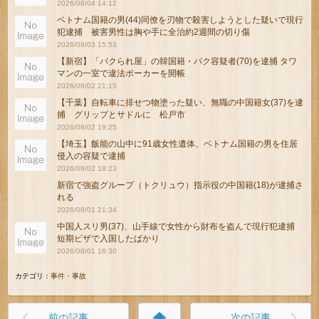
2026/08/04 14:12
ベトナム国籍の男(44)同僚を刃物で殺害しようとした疑いで現行
犯逮捕 被害男性は胸や手に全治約2週間の切り傷
2026/08/03 15:53
【新宿】「パクられ屋」の韓国籍・パク容疑者(70)を逮捕 タワ
マンの一室で違法ポーカーを開帳
2026/08/02 21:15
【千葉】自転車に排せつ物塗った疑い、無職の中国籍女(37)を逮
捕 グリップとサドルに 松戸市
2026/08/02 19:25
【埼玉】飯能の山中に91歳女性遺体、ベトナム国籍の男を住居
侵入の容疑で逮捕
2026/08/02 18:23
新宿で強盗グループ（トクリュウ）指示役の中国籍(18)が逮捕さ
れる
2026/08/01 21:34
中国人スリ男(37)、山手線で女性から財布を盗んで現行犯逮捕
短期ビザで入国したばかり
2026/08/01 16:30
カテゴリ：
事件・事故
home
前の記事
次の記事