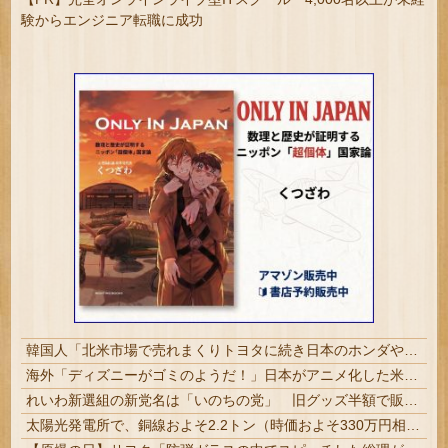
験からエンジニア転職に成功
韓国人「北米市場で売れまくりトヨタに続き日本のホンダやスズキも今年第2四半期に大幅な黒字を記録！」→「あまりにも見事なV字回復‥」
海外「ディズニーがゴミのようだ！」日本がアニメ化した米人気SF作品に絶賛の声が殺到中
れいわ新選組の新党名は「いのちの党」 旧グッズ半額で販売 どうなる秘書給与疑惑
太陽光発電所で、銅線およそ2.2トン（時価およそ330万円相当）盗んだなど、ベトナム国籍（無職）２人逮捕、盗まれた銅線の半分はすでに売却 富山で...