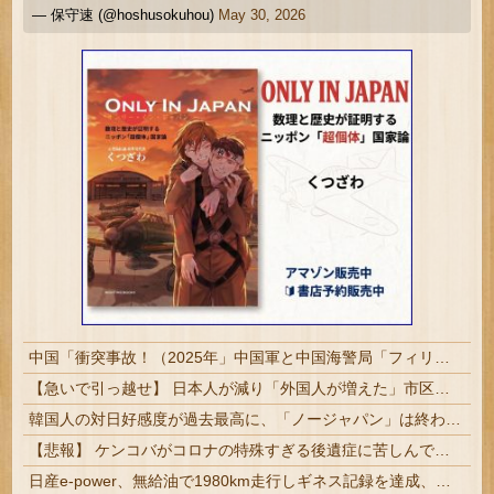
— 保守速 (@hoshusokuhou)
May 30, 2026
中国「衝突事故！（2025年」中国軍と中国海警局「フィリピン船の追跡中に衝突！（8/11」中国「2人死亡」中国政府「1年間隠蔽」日本「隠蔽された事実報道！（2026年」→
【急いで引っ越せ】 日本人が減り「外国人が増えた」市区町村ランキングキタ━━!
韓国人の対日好感度が過去最高に、「ノージャパン」は終わった？＝ネット「中国より100倍いい」
【悲報】 ケンコバがコロナの特殊すぎる後遺症に苦しんでいる模様…お前らの周りにもこんな奴いる？
日産e-power、無給油で1980km走行しギネス記録を達成、無駄な発電や送電ロスなくEVよりエコを証明