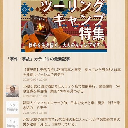
「事件・事故」カテゴリの最新記事
【鹿児島】突然右折し路面電車と衝突 乗っていた男女3人は車
を放置しダッシュで逃走中
2026/08/07 22:00
15歳少女に薬と酒飲ませカラオケ店で性的暴行、動画撮影 54
歳無職を再逮捕 動画770本も見つかる
2026/08/07 13:09
韓国人インフルエンサー(49)、日本で次々と車に衝突 計7台巻
き込み 八王子
2026/08/05 18:35
JR総武線の電車内で20代女性の服にぶっかけた学習塾経営者の
男を逮捕「月に1、2回やっている」