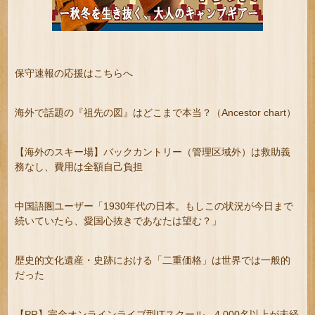
保守速報の応援はこちらへ
海外で話題の『祖先の図』はどこまで本当？（Ancestor chart）
【海外のスキー場】バックカントリー（管理区域外）は救助義
務なし、費用は全額自己負担
中国語圏ユーザー「1930年代の日本。もしこの状況が今日まで
続いていたら、愛国心抜きであなたは望む？」
歴史的文化遺産・史跡における「二重価格」は世界では一般的
だった
【PR】完全オンラインライブ型ITスクール 4,000名以上が未経