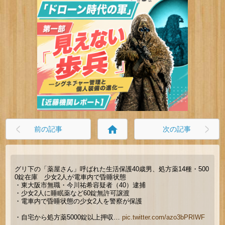
home
前の記事
次の記事
グリ下の「薬屋さん」呼ばれた生活保護40歳男、処方薬14種・500
0錠在庫 少女2人が電車内で昏睡状態
・東大阪市無職・今川祐希容疑者（40）逮捕
・少女2人に睡眠薬など60錠無許可譲渡
・電車内で昏睡状態の少女2人を警察が保護
・自宅から処方薬5000錠以上押収…
pic.twitter.com/azo3bPRIWF