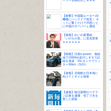
ーラーを締め出しｗｗｗ
【衝撃】中国製ルーター20
機種にバックドア発見！ ネ
ットに繋ぐだけで35秒ごと
に中国のサーバーと通信
【速報】れいわ新選組、
「いのちの党」に党名変更
ｗｗｗｗｗｗ
【朗報】日産e-power、無給
油で1980km走行しギネス記
録を達成 55Lタンクでリッ
ター36km（SUV）
【速報】北朝鮮が日本海に
向けてミサイル発射
【速報】毎日新聞のベテラ
ン記者を逮捕 包丁で夫を
脅した容疑