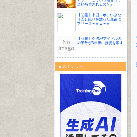
ネット「こういう場合って
全額補償されるの？」
【悲報】中国ロボ、いきな
り回し蹴りを放った直後に
フリーズｗｗｗｗｗ
【悲報】K-POPアイドルの
約半数が3年後には姿を消す
★スポンサー