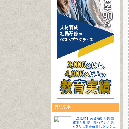
最新記事
【鹿児島】突然右折し路面
電車と衝突 乗っていた男
女3人は車を放置しダッシュ