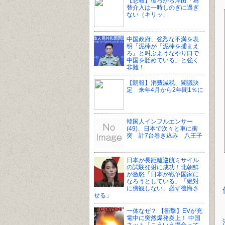
【悲報】後ろから岸田「為
替介入は一時しのぎに過ぎ
ない（キリッ」
中国政府、強烈な不満を表
明「泥棒が『泥棒を捕まえ
ろ』と叫ぶようなやり口で
中国を貶めている」と強く
非難！
【朗報】消費減税、閣議決
定 来年4月から2年間1％に
韓国人インフルエンサー
(49)、日本で次々と車に衝
突 計7台巻き込み 八王子
日本が長距離巡航ミサイル
の試験発射に成功！北朝鮮
が激怒「日本が戦争国家に
なろうとしている」「絶対
に傍観しない、必ず後悔さ
せる」
一体なぜ？ 【衝撃】EVが充
電中に突然爆発炎上！ 中国