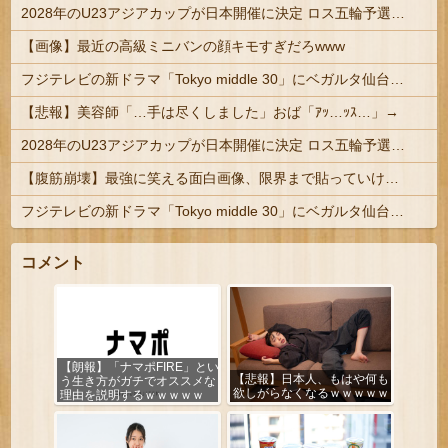
2028年のU23アジアカップが日本開催に決定 ロス五輪予選を兼ねた大会
【画像】最近の高級ミニバンの顔キモすぎだろwww
フジテレビの新ドラマ「Tokyo middle 30」にベガルタ仙台っぽいネタが登場
【悲報】美容師「…手は尽くしました」おば「ｱｯ…ｯｽ…」→
2028年のU23アジアカップが日本開催に決定 ロス五輪予選を兼ねた大会
【腹筋崩壊】最強に笑える面白画像、限界まで貼っていけｗｗｗ
フジテレビの新ドラマ「Tokyo middle 30」にベガルタ仙台っぽいネタが登場
コメント
【朗報】「ナマポFIRE」とい
【悲報】日本人、もはや何も
う生き方がガチでオススメな
欲しがらなくなるｗｗｗｗｗ
理由を説明するｗｗｗｗｗ