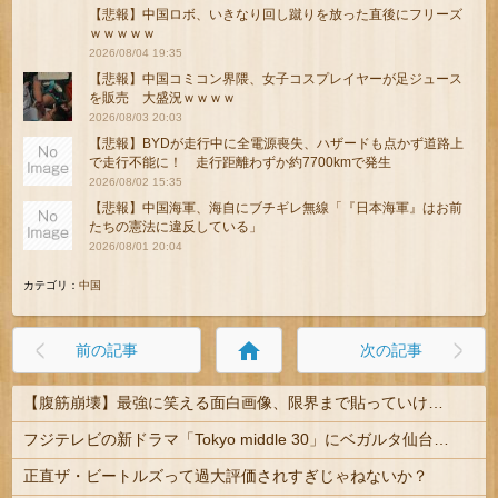
【悲報】中国ロボ、いきなり回し蹴りを放った直後にフリーズ
ｗｗｗｗｗ
2026/08/04 19:35
【悲報】中国コミコン界隈、女子コスプレイヤーが足ジュース
を販売 大盛況ｗｗｗｗ
2026/08/03 20:03
【悲報】BYDが走行中に全電源喪失、ハザードも点かず道路上
で走行不能に！ 走行距離わずか約7700kmで発生
2026/08/02 15:35
【悲報】中国海軍、海自にブチギレ無線「『日本海軍』はお前
たちの憲法に違反している」
2026/08/01 20:04
カテゴリ：
中国
home
前の記事
次の記事
【腹筋崩壊】最強に笑える面白画像、限界まで貼っていけｗｗｗ
フジテレビの新ドラマ「Tokyo middle 30」にベガルタ仙台っぽいネタが登場
正直ザ・ビートルズって過大評価されすぎじゃねないか？