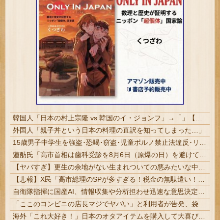
韓国人「日本の村上宗隆 vs 韓国のイ・ジョンフ」→「」【MLB】
外国人「親子丼という日本の料理の直訳を知ってしまった…」
15歳男子中学生を強盗･恐喝･窃盗･児童ポルノ禁止法違反･リベンジポルノ防止法違反など6事件7つの容疑で逮捕･送検 #福岡 | 全部しょぼいけどこのまま年取るとめんどくさいな
蓮舫氏「高市首相は歯科受診を8月6日（原爆の日）を避けて行くべきお立場ではないでしょうか」
【ヤバすぎ】更生の余地がない生まれついての悪みたいな中学生(15)が逮捕される（動画あり）
【悲報】X民「高市総理のSPが多すぎる！税金の無駄遣い！」→ ﾈｯﾄ「要人警護を手薄にさせて何がしたいんだ？」と批判殺到 ｗｗｗｗｗｗｗｗｗｗｗ...
自衛隊指揮に国産AI、情報収集や分析担わせ迅速な意思決定…「サカナAI」有力・中国製排除！
「ここのコンビニの店長マジでヤバい」と利用者が告発、袋一杯の家庭ゴミをゴミ箱に捨てようとしただけで……
海外「これ大好き！」日本のオタアイテムを購入して大喜びの米国人美女に海外が大騒ぎ