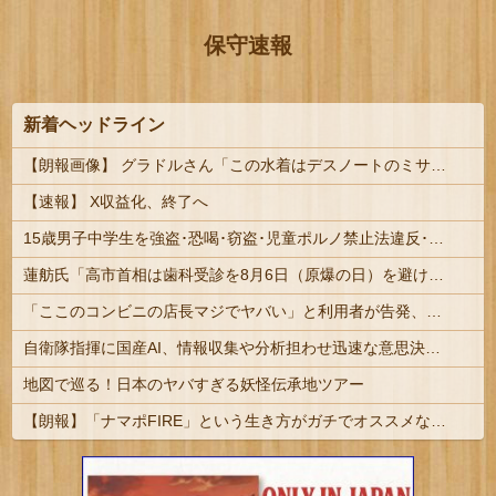
保守速報
新着ヘッドライン
【朗報画像】 グラドルさん「この水着はデスノートのミサミサをイメージしました」
【速報】 X収益化、終了へ
15歳男子中学生を強盗･恐喝･窃盗･児童ポルノ禁止法違反･リベンジポルノ防止法違反など6事件7つの容疑で逮捕･送検 #福岡 | 全部しょぼいけどこのまま年取るとめんどくさいな
蓮舫氏「高市首相は歯科受診を8月6日（原爆の日）を避けて行くべきお立場ではないでしょうか」
「ここのコンビニの店長マジでヤバい」と利用者が告発、袋一杯の家庭ゴミをゴミ箱に捨てようとしただけで……
自衛隊指揮に国産AI、情報収集や分析担わせ迅速な意思決定…「サカナAI」有力・中国製排除！
地図で巡る！日本のヤバすぎる妖怪伝承地ツアー
【朗報】「ナマポFIRE」という生き方がガチでオススメな理由を説明するｗｗｗｗｗ