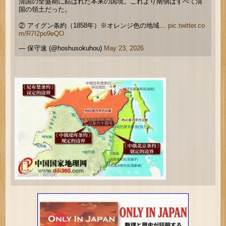
清国の全盛期に結ばれた本来の国境。これより南側はすべて清
国の領土だった。
② アイグン条約（1858年）※オレンジ色の地域…
pic.twitter.co
m/R7I2po9eQO
— 保守速 (@hoshusokuhou)
May 23, 2026