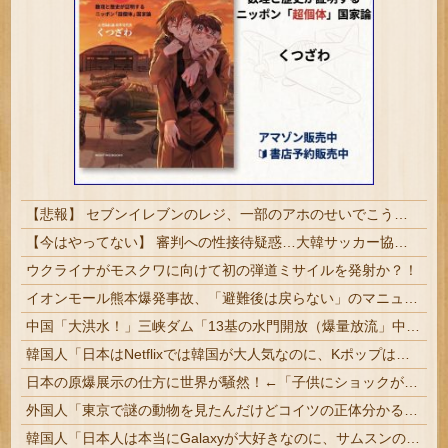
【悲報】 セブンイレブンのレジ、一部のアホのせいでこうなってしまう
【今はやってない】 審判への性接待疑惑…大韓サッカー協会が声明「現在は一切発生していない」
ウクライナがモスクワに向けて初の弾道ミサイルを発射か？！
イオンモール熊本爆発事故、「避難後は戻らない」のマニュアル機能せず「貴重品OK」と許可か 車のカギを取りに自己判断で戻った人も
中国「大洪水！」三峡ダム「13基の水門開放（爆量放流」中国都市「三峡上流で豪雨！（三峡下流で水害」長江と黄河「同時氾濫危機」台風13号「中国本土上陸（画像」→
韓国人「日本はNetflixでは韓国が大人気なのに、Kポップは人気がなくなってるみたいです…」
日本の原爆展示の仕方に世界が騒然！←「子供にショックが大きいだろ」（海外の反応）
外国人「東京で謎の動物を見たんだけどコイツの正体分かる？」
韓国人「日本人は本当にGalaxyが大好きなのに、サムスンのことは全然知らないらしいんです」