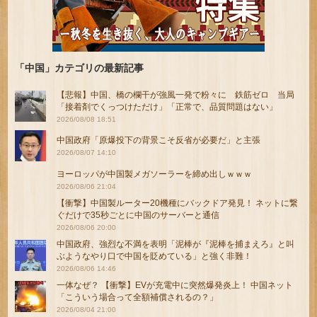
「中国」カテゴリの最新記事
【悲報】中国、橋の欄干が強風一発で粉々に 鉄筋ゼロ 当局
「接着剤でくっつけただけ」「正常で、品質問題はない」
2026/08/08 18:51
中国政府「原爆投下の背景こそ反省が必要だ」と主張
2026/08/07 14:10
ヨーロッパが中国製メガソーラーを締め出しｗｗｗ
2026/08/06 21:04
【衝撃】中国製ルーター20機種にバックドア発見！ ネットに繋
ぐだけで35秒ごとに中国のサーバーと通信
2026/08/06 20:00
中国政府、強烈な不満を表明「泥棒が『泥棒を捕まえろ』と叫
ぶようなやり口で中国を貶めている」と強く非難！
2026/08/06 14:46
一体なぜ？ 【衝撃】EVが充電中に突然爆発炎上！ 中国ネット
「こういう場合って全額補償されるの？」
2026/08/04 21:00