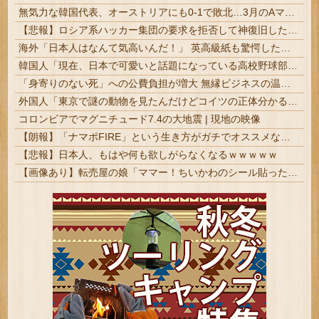
無気力な韓国代表、オーストリアにも0-1で敗北…3月のAマッチは2敗で終＝韓国の反応
【悲報】ロシア系ハッカー集団の要求を拒否して神復旧した大手冷凍ニチレイ、宣言通り全ての盗んだデータが公開される
海外「日本人はなんて気高いんだ！」 英高級紙も驚愕した極限の中の日本人の姿に世界が衝撃
韓国人「現在、日本で可愛いと話題になっている高校野球部のマネージャーがこちら…」→「可愛い…（ブルブル」＝韓国の反応
「身寄りのない死」への公費負担が増大 無縁ビジネスの温床に | 安楽死制度化で全て解決
外国人「東京で謎の動物を見たんだけどコイツの正体分かる？」
コロンビアでマグニチュード7.4の大地震 | 現地の映像
【朗報】「ナマポFIRE」という生き方がガチでオススメな理由を説明するｗｗｗｗｗ
【悲報】日本人、もはや何も欲しがらなくなるｗｗｗｗｗ
【画像あり】転売屋の娘「ママー！ちいかわのシール貼ったよー！」親「！！！！！！」