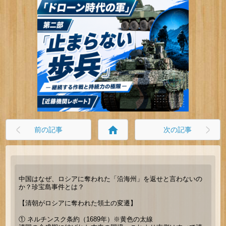
home
前の記事
次の記事
中国はなぜ、ロシアに奪われた「沿海州」を返せと言わないの
か？珍宝島事件とは？
【清朝がロシアに奪われた領土の変遷】
① ネルチンスク条約（1689年）※黄色の太線