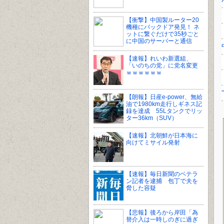
【衝撃】中国製ルーター20
機種にバックドア発見！ ネ
ットに繋ぐだけで35秒ごと
に中国のサーバーと通信
【速報】れいわ新選組、
「いのちの党」に党名変更
ｗｗｗｗｗｗ
【朗報】日産e-power、無給
油で1980km走行しギネス記
録を達成 55Lタンクでリッ
ター36km（SUV）
【速報】北朝鮮が日本海に
向けてミサイル発射
【速報】毎日新聞のベテラ
ン記者を逮捕 包丁で夫を
脅した容疑
【悲報】後ろから岸田「為
替介入は一時しのぎに過ぎ