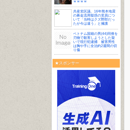
ｗｗｗｗ
共産党区議、16年熊本地震
の募金流用疑惑の党員につ
いて「当時はクズ野郎だっ
たが今は違う」と擁護
ベトナム国籍の男(44)同僚を
刃物で殺害しようとした疑
いで現行犯逮捕 被害男性
は胸や手に全治約2週間の切
り傷
★スポンサー