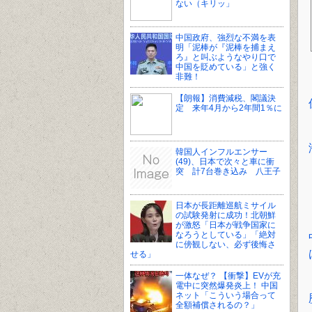
ない（キリッ」
中国政府、強烈な不満を表
明「泥棒が『泥棒を捕まえ
ろ』と叫ぶようなやり口で
中国を貶めている」と強く
非難！
【朗報】消費減税、閣議決
定 来年4月から2年間1％に
韓国人インフルエンサー
(49)、日本で次々と車に衝
突 計7台巻き込み 八王子
日本が長距離巡航ミサイル
の試験発射に成功！北朝鮮
が激怒「日本が戦争国家に
なろうとしている」「絶対
に傍観しない、必ず後悔さ
せる」
一体なぜ？ 【衝撃】EVが充
電中に突然爆発炎上！ 中国
ネット「こういう場合って
全額補償されるの？」