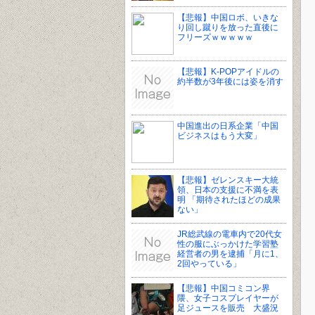
【悲報】中国ロボ、いきな
り回し蹴りを放った直後に
フリーズｗｗｗｗｗ
【悲報】K-POPアイドルの
約半数が3年後には姿を消す
中国進出の日系企業「中国
ビジネスはもう大変」
【悲報】ゼレンスキー大統
領、日本の支援に不満を表
明 「期待されたほどの成果
ない」
JR総武線の電車内で20代女
性の服にぶっかけた学習塾
経営者の男を逮捕「月に1、
2回やっている」
【悲報】中国コミコン界
隈、女子コスプレイヤーが
足ジュースを販売 大盛況