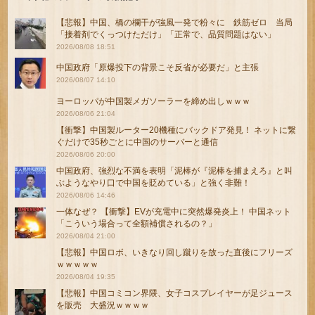
【悲報】中国、橋の欄干が強風一発で粉々に 鉄筋ゼロ 当局
「接着剤でくっつけただけ」「正常で、品質問題はない」
2026/08/08 18:51
中国政府「原爆投下の背景こそ反省が必要だ」と主張
2026/08/07 14:10
ヨーロッパが中国製メガソーラーを締め出しｗｗｗ
2026/08/06 21:04
【衝撃】中国製ルーター20機種にバックドア発見！ ネットに繋
ぐだけで35秒ごとに中国のサーバーと通信
2026/08/06 20:00
中国政府、強烈な不満を表明「泥棒が『泥棒を捕まえろ』と叫
ぶようなやり口で中国を貶めている」と強く非難！
2026/08/06 14:46
一体なぜ？ 【衝撃】EVが充電中に突然爆発炎上！ 中国ネット
「こういう場合って全額補償されるの？」
2026/08/04 21:00
【悲報】中国ロボ、いきなり回し蹴りを放った直後にフリーズ
ｗｗｗｗｗ
2026/08/04 19:35
【悲報】中国コミコン界隈、女子コスプレイヤーが足ジュース
を販売 大盛況ｗｗｗｗ