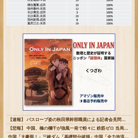
【速報】 バスローブ姿の秋田県幹部職員による記者会見問題、ラブホテルからの参加だと特定「体調が優れなかったため...」とは何だったのか
【悲報】 中国、橋の欄干が強風一発で粉々に 鉄筋ゼロ 当局「接着剤でくっつけただけ」「正常で、品質問題はない」
中国「大豪雨！」三峡ダム「基礎部分破損」中国「全力放流！」台風13号「中国上陸予測」台風15号「中国接近（画像」中国「台風同時上陸！（穀物生産が壊滅危機」→