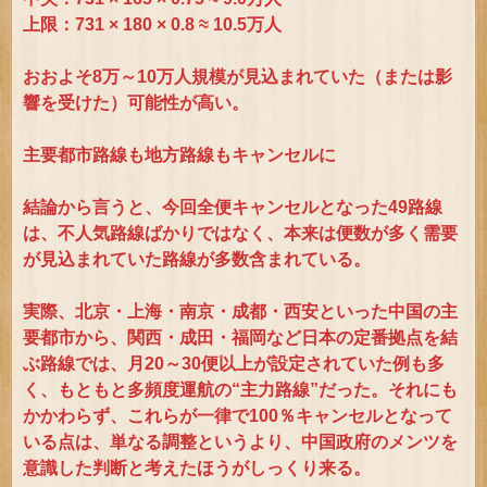
上限：731 × 180 × 0.8 ≈ 10.5万人
おおよそ8万～10万人規模が見込まれていた（または影
響を受けた）可能性が高い。
主要都市路線も地方路線もキャンセルに
結論から言うと、今回全便キャンセルとなった49路線
は、不人気路線ばかりではなく、本来は便数が多く需要
が見込まれていた路線が多数含まれている。
実際、北京・上海・南京・成都・西安といった中国の主
要都市から、関西・成田・福岡など日本の定番拠点を結
ぶ路線では、月20～30便以上が設定されていた例も多
く、もともと多頻度運航の“主力路線”だった。それにも
かかわらず、これらが一律で100％キャンセルとなって
いる点は、単なる調整というより、中国政府のメンツを
意識した判断と考えたほうがしっくり来る。