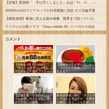
【悲報】美容師「…手は尽くしました」おば「ｱｯ…ｯｽ…」→
2028年のU23アジアカップが日本開催に決定 ロス五輪予選を兼ねた大会
【腹筋崩壊】最強に笑える面白画像、限界まで貼っていけｗｗｗ
フジテレビの新ドラマ「Tokyo middle 30」にベガルタ仙台っぽいネタが登場
コメント
【画像あり】昨日の銀だこ、
【画像あり】お前らはこの
「88人しか買えない88円」に
「ハンバーグ定食」にいくら
大行列をなす都民コチラｗｗ
払える？
ｗｗｗ
【悲報】親「うちの子にはゲ
鈴木紗理奈（49）「ボランテ
ームは買い与えません。本だ
ィアはもちろんだが、今熊本
けで十分」→結果
へ旅行に行くことも支援にな
る」