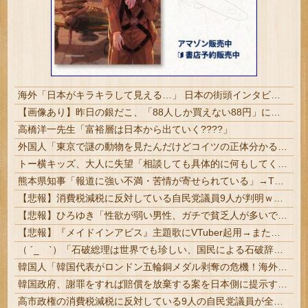
海外「日本がキラキラして見える…」 日本の街頭インタビューに登場した女子高生4人組がエモすぎると話題に
【画像あり】昨日の銀だこ、「88人しか買えない88円」に大行列をなす都民コチラｗｗｗｗｗ
高橋洋一先生「富裕層は日本から出ていく????」
外国人「東京で謎の動物を見たんだけどコイツの正体分かる？」
トー横キッズ、大人に失望「相談しても具体的に何もしてくれなくて傷つく。福祉は自由が奪われる」
熊本県知事「報道に強い不満・苦情が寄せられている」→TBSの報道特集がまさにそれな件
【悲報】消費税減税に反対している自民党議員9人が判明ｗｗｗｗｗｗ
【悲報】ひろゆき「性欲が弱い男性、ガチで貧乏人が多いです。なぜなら…」
【悲報】『メイドインアビス』主題歌にVTuber起用→また炎上 もう何回目だよ…
（ ´_ゝ`）「石破総理は世界でも珍しい、国民による石破辞めるなデモが自然発生した総理大臣です」
韓国人「韓国代表がロンドン五輪銅メダル剥奪の危機！海外メディアが『時効の壁を越えてIOCの調査対象になり得る』と報道！」
韓国政府、謝罪をすれば賠償を放棄する案を日本側に提示するも拒否される＝韓国の反応
高市政権の消費税減税に反対している9人の自民党議員が全て判明ｗｗｗｗｗｗ #悲報 | 反対なら離党しろよ…