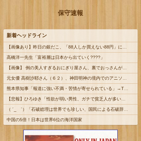
保守速報
新着ヘッドライン
【画像あり】昨日の銀だこ、「88人しか買えない88円」に大行列をなす都民コチラｗｗｗｗｗ
高橋洋一先生「富裕層は日本から出ていく????」
【画像】 例の美人すぎるおにぎり屋さん、裏でおっさんが握っていたｗｗｗｗｗｗｗｗｗｗｗｗｗｗｗｗｗ
元女優 高樹沙耶さん（６２）、神田明神の境内でのアニソン盆踊りを見て「日本の品格が落ちたと思いました」とポスト → 炎上
熊本県知事「報道に強い不満・苦情が寄せられている」→TBSの報道特集がまさにそれな件
【悲報】ひろゆき「性欲が弱い男性、ガチで貧乏人が多いです。なぜなら…」
（ ´_ゝ`）「石破総理は世界でも珍しい、国民による石破辞めるなデモが自然発生した総理大臣です」
中国の5倍！日本は世界6位の海洋国家