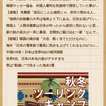
韓国サッカー協会、外国人審判を性接待で買収していた事が判明
【速報】 米農家「流石にこんな値段じゃ、米作り辞める人、出るんじゃないかなあ？？」
「地球の生物量の大半は地表より下にある。日光を浴びている我々のほうが変わり種だ」足元の岩の中の話
韓国人「人間冷蔵庫は日本が作ったから絶対に売れないと思ったのに、既に200台も売れたんだそうです…」
家の前の花火が一斉に暴発、玄関先に駆け込む一家「なんであのドア鍵かけてんだ」【海外の反応】
【朗報】韓国の掲示板「大谷、軽く当てただけなのに」
海外「日本の電車旅で最高に気分を上げてくれるものがコレ！」→「分かるよ、凄くワクワクする・・・！」【海外の反応】
中国の5倍！日本は世界6位の海洋国家
世界6位、日本の本当の姿がデカすぎる
実は"勘違い"で決まった地名3選