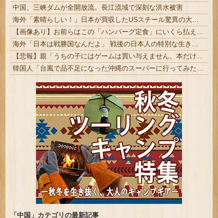
中国、三峡ダムが全開放流。長江流域で深刻な洪水被害
海外「素晴らしい！」日本が買収したUSスチール驚異の大復活に米国人が大喜び
【画像あり】お前らはこの「ハンバーグ定食」にいくら払える？
海外「日本は戦勝国なんだよ」 戦後の日本人の特別な生き様に各国から称賛の声
【悲報】親「うちの子にはゲームは買い与えません。本だけで十分」→結果
韓国人「台風で品不足になった沖縄のスーパーに行ってみたら、なぜか辛ラーメンだけ売れ残っていたんです…」
「中国」カテゴリの最新記事