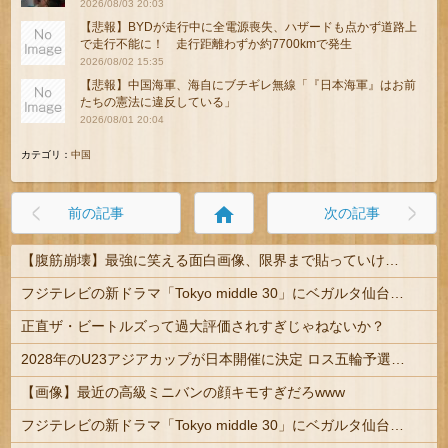
2026/08/03 20:03
【悲報】BYDが走行中に全電源喪失、ハザードも点かず道路上
で走行不能に！ 走行距離わずか約7700kmで発生
2026/08/02 15:35
【悲報】中国海軍、海自にブチギレ無線「『日本海軍』はお前
たちの憲法に違反している」
2026/08/01 20:04
カテゴリ：
中国
home
前の記事
次の記事
【腹筋崩壊】最強に笑える面白画像、限界まで貼っていけｗｗｗ
フジテレビの新ドラマ「Tokyo middle 30」にベガルタ仙台っぽいネタが登場
正直ザ・ビートルズって過大評価されすぎじゃねないか？
2028年のU23アジアカップが日本開催に決定 ロス五輪予選を兼ねた大会
【画像】最近の高級ミニバンの顔キモすぎだろwww
フジテレビの新ドラマ「Tokyo middle 30」にベガルタ仙台っぽいネタが登場