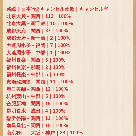
路線｜日本行きキャンセル便数｜キャンセル率
北京大興－関西｜113｜100%
北京大興－新千歳｜10｜100%
成都天府－関西｜37｜100%
成都天府－新千歳｜2｜100%
大連周水子－福岡｜7｜100%
大連周水子－中部｜1｜100%
福州長楽－関西｜6｜100%
福州長楽－那覇｜2｜100%
福州長楽－中部｜5｜100%
貴陽龍洞堡－関西｜11｜100%
海口美蘭－関西｜12｜100%
杭州蕭山－中部｜5｜100%
合肥新橋－関西｜15｜100%
昆明長水－成田｜4｜100%
臨沂啓陽－関西｜12｜100%
南昌昌北－関西｜10｜100%
南京禄口－大阪・神戸｜28｜100%