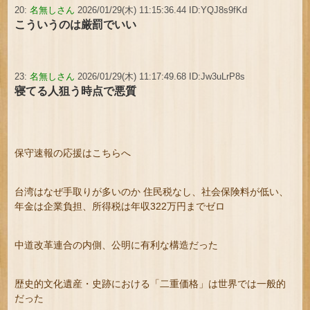
20:
名無しさん
2026/01/29(木) 11:15:36.44 ID:YQJ8s9fKd
こういうのは厳罰でいい
23:
名無しさん
2026/01/29(木) 11:17:49.68 ID:Jw3uLrP8s
寝てる人狙う時点で悪質
保守速報の応援はこちらへ
台湾はなぜ手取りが多いのか 住民税なし、社会保険料が低い、
年金は企業負担、所得税は年収322万円までゼロ
中道改革連合の内側、公明に有利な構造だった
歴史的文化遺産・史跡における「二重価格」は世界では一般的
だった