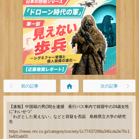
home
前の記事
次の記事
【速報】中国籍の男(38)を逮捕 夜行バス車内で就寝中の24歳女性
に“わいせつ”
「わざとした覚えない」などと容疑を否認 島根県立大学の研究
生
https://news.ntv.co.jp/category/society/1c77437289a346cda3e70c1
fa401ab03