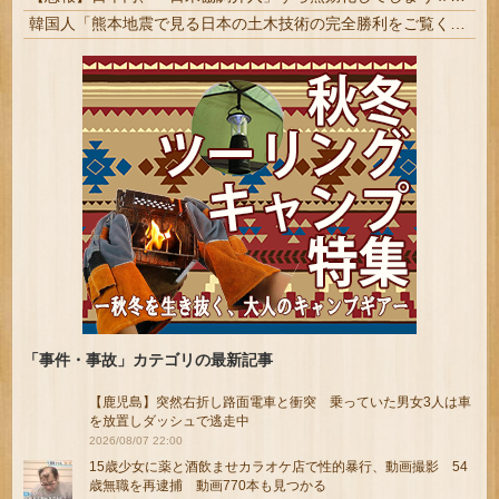
韓国人「熊本地震で見る日本の土木技術の完全勝利をご覧ください」→「これはすごいわ」「こういうのを見ると日本人は何か適当に作る感じがしない・・・」「あれがまさに経験値である」
「事件・事故」カテゴリの最新記事
【鹿児島】突然右折し路面電車と衝突 乗っていた男女3人は車
を放置しダッシュで逃走中
2026/08/07 22:00
15歳少女に薬と酒飲ませカラオケ店で性的暴行、動画撮影 54
歳無職を再逮捕 動画770本も見つかる