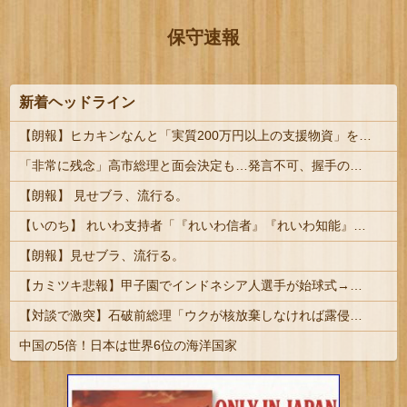
保守速報
新着ヘッドライン
【朗報】ヒカキンなんと「実質200万円以上の支援物資」を寄付してしまう
「非常に残念」高市総理と面会決定も…発言不可、握手のみ 8月9日長崎の被爆体験者「何のために」 | 主催の長崎市に呼ばれたから行ってるんだろうに
【朗報】 見せブラ、流行る。
【いのち】 れいわ支持者「『れいわ信者』『れいわ知能』は差別的。放送禁止用語にすべき。オールドメディアは配慮を」→かわりにピッタリの名称が...
【朗報】見せブラ、流行る。
【カミツキ悲報】甲子園でインドネシア人選手が始球式→日本保守党・百田尚樹代表「甲子園を政治利用するな！」
【対談で激突】石破前総理「ウクが核放棄しなければ露侵攻なかった」 湯崎前県知事「核抑止はフィクション」
中国の5倍！日本は世界6位の海洋国家