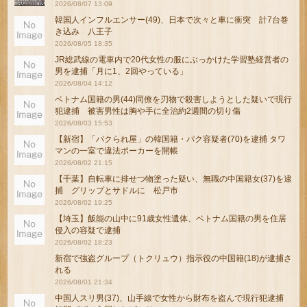
2026/08/07 13:09
韓国人インフルエンサー(49)、日本で次々と車に衝突 計7台巻
き込み 八王子
2026/08/05 18:35
JR総武線の電車内で20代女性の服にぶっかけた学習塾経営者の
男を逮捕「月に1、2回やっている」
2026/08/04 14:12
ベトナム国籍の男(44)同僚を刃物で殺害しようとした疑いで現行
犯逮捕 被害男性は胸や手に全治約2週間の切り傷
2026/08/03 15:53
【新宿】「パクられ屋」の韓国籍・パク容疑者(70)を逮捕 タワ
マンの一室で違法ポーカーを開帳
2026/08/02 21:15
【千葉】自転車に排せつ物塗った疑い、無職の中国籍女(37)を逮
捕 グリップとサドルに 松戸市
2026/08/02 19:25
【埼玉】飯能の山中に91歳女性遺体、ベトナム国籍の男を住居
侵入の容疑で逮捕
2026/08/02 18:23
新宿で強盗グループ（トクリュウ）指示役の中国籍(18)が逮捕さ
れる
2026/08/01 21:34
中国人スリ男(37)、山手線で女性から財布を盗んで現行犯逮捕