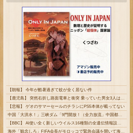
【朗報】 今年が酷暑過ぎて蚊が全く居ない件
【鹿児島】 突然右折し路面電車と衝突 乗っていた男女3人は車を放置しダッシュで逃走中
【悲報】 ゲオのサマーセールのチラシにPS5本体が載ってない
中国「大洪水！」三峡ダム「9門開放！（全力放流」中国都市「三峡沿線の道路水没」中国政府「高速道路封鎖！」中国ダム「緊急放流に合わせて開門（土砂崩れ発生」→
【BBC】 AI使い全く新しいウイルス16種類の全遺伝情報設計に初成功
海外「観念しろ」FIFA会長がモロッコで緊急会議を開いて海外大騒ぎ！（海外の反応）