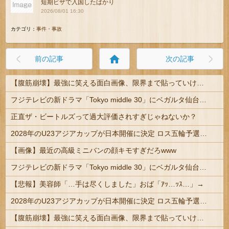
短期ビザで入国したばかり
2026/08/01 16:30
カテゴリ：
事件・事故
home
前の記事
次の記事
【腹筋崩壊】最強に笑える面白画像、限界まで貼っていけｗｗｗ
フジテレビの新ドラマ「Tokyo middle 30」にベガルタ仙台っぽいネタが登場
正直ザ・ビートルズって過大評価されすぎじゃねないか？
2028年のU23アジアカップが日本開催に決定 ロス五輪予選を兼ねた大会
【画像】最近の高級ミニバンの顔キモすぎだろwww
フジテレビの新ドラマ「Tokyo middle 30」にベガルタ仙台っぽいネタが登場
【悲報】美容師「…手は尽くしました」おば「ｱｯ…ｯｽ…」→
2028年のU23アジアカップが日本開催に決定 ロス五輪予選を兼ねた大会
【腹筋崩壊】最強に笑える面白画像、限界まで貼っていけｗｗｗ