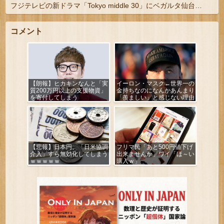
フジテレビの新ドラマ「Tokyo middle 30」にベガルタ仙台っぽいネタが登場
コメント
【朗報】ヒカキンなんと「実
イーロン・マスク←世界一の
質200万円以上の支援物資」
金持ちなのになんかあんまり
を寄付してしまう
「羨ましい」と感じない理由
【悲報】日本円、「日米協調
フリマ民「あと500円値下げ
介入」すら無効化してしまう
出来ませんか」ワイ「ほ～い
ｗｗｗｗｗ
購入ｗ」