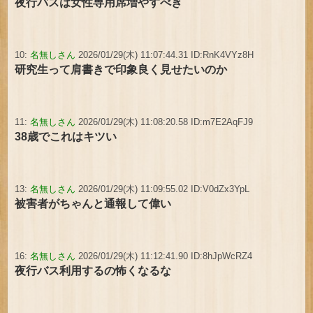
夜行バスは女性専用席増やすべき
10:
名無しさん
2026/01/29(木) 11:07:44.31 ID:RnK4VYz8H
研究生って肩書きで印象良く見せたいのか
11:
名無しさん
2026/01/29(木) 11:08:20.58 ID:m7E2AqFJ9
38歳でこれはキツい
13:
名無しさん
2026/01/29(木) 11:09:55.02 ID:V0dZx3YpL
被害者がちゃんと通報して偉い
16:
名無しさん
2026/01/29(木) 11:12:41.90 ID:8hJpWcRZ4
夜行バス利用するの怖くなるな