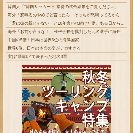
韓国人「“韓国サッカー”性接待の試合結果をご覧ください」→「マッサージ効果は間違いないねｗ」「これが本当のベッドサッカーだ」
海外「怒鳴るのやめてと言ったら、そっちが怒鳴ってるからだと怒鳴り返された」感情の話ができない人のサイン…
「君は彼の親じゃない」と10年言われ続けた妻、ある日から薬の管理も着替えの声かけもやめた
海外「お前が言うな！」FIFA会長を批判した元名選手に海外から猛反発！（海外の反応）
中国の5倍！日本は世界6位の海洋国家
世界6位、日本の本当の姿がデカすぎる
実は"勘違い"で決まった地名3選