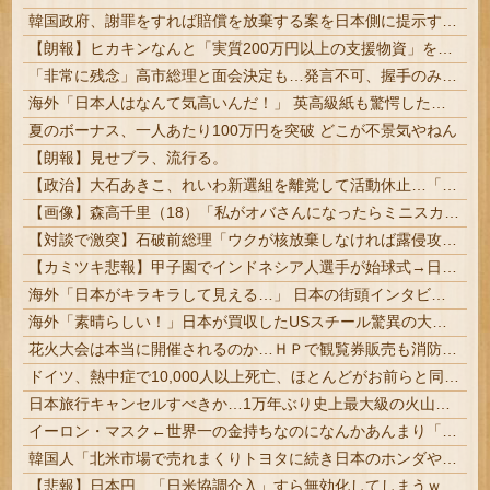
韓国政府、謝罪をすれば賠償を放棄する案を日本側に提示するも拒否される＝韓国の反応
【朗報】ヒカキンなんと「実質200万円以上の支援物資」を寄付してしまう
「非常に残念」高市総理と面会決定も…発言不可、握手のみ 8月9日長崎の被爆体験者「何のために」 | 主催の長崎市に呼ばれたから行ってるんだろうに
海外「日本人はなんて気高いんだ！」 英高級紙も驚愕した極限の中の日本人の姿に世界が衝撃
夏のボーナス、一人あたり100万円を突破 どこが不景気やねん
【朗報】見せブラ、流行る。
【政治】大石あきこ、れいわ新選組を離党して活動休止…「スジは通します」とは何だったのか
【画像】森高千里（18）「私がオバさんになったらミニスカートは無理よ」→現在ｗｗｗｗ
【対談で激突】石破前総理「ウクが核放棄しなければ露侵攻なかった」 湯崎前県知事「核抑止はフィクション」
【カミツキ悲報】甲子園でインドネシア人選手が始球式→日本保守党・百田尚樹代表「甲子園を政治利用するな！」
海外「日本がキラキラして見える…」 日本の街頭インタビューに登場した女子高生4人組がエモすぎると話題に
海外「素晴らしい！」日本が買収したUSスチール驚異の大復活に米国人が大喜び
花火大会は本当に開催されるのか…ＨＰで観覧券販売も消防への申請なし、３自治体は「関与してない」と声明 #琵琶湖三市同時花火大会 | いつ開催？HP見てもわからないんだけど
ドイツ、熱中症で10,000人以上死亡、ほとんどがお前らと同年代で若者は元気????
日本旅行キャンセルすべきか…1万年ぶり史上最大級の火山の兆し＝韓国の反応
イーロン・マスク←世界一の金持ちなのになんかあんまり「羨ましい」と感じない理由
韓国人「北米市場で売れまくりトヨタに続き日本のホンダやスズキも今年第2四半期に大幅な黒字を記録！」→「あまりにも見事なV字回復‥」
【悲報】日本円、「日米協調介入」すら無効化してしまうｗｗｗｗｗ