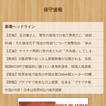
保守速報
新着ヘッドライン
【悲報】 玉川徹さん、警官の発泡での包丁男死亡に「絶対に死刑にならない罪なのに警察が死刑にした！」 → 元警官のマジレスがコチラ → ………
55歳・大久保佳代子“現在の性欲”について衝撃告白 「休みの日とかそうだね、だいたい…」 #芸能 | 生理上がったら性欲皆無になるって聞いたことあるけどどうなん
【正論】 ナイナイ岡村に世の夫たちが『大共感』してしまうｗｗｗｗｗｗｗｗ
【動画】大阪府警のおっさん射殺映像が公開される。当然のように無抵抗だったことが発覚
韓国KOSPIで徹底的に儲けたい某海外資本、韓国人投資家に楽観的すぎる未来予測を提示して……
【緊急】世界各地で販売の中国企業Zbtlink製ルーター20機種にバックドア、外部から完全制御のおそれ
【朗報】プチプチで有名な川上産業、社名を「プチプチ株式会社」に変更ｗｗｗｗｗ
中国の5倍！日本は世界6位の海洋国家