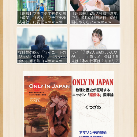
【朗報】プチプチで有名な川
【超悲報】Z新入社員、意地
上産業、社名を「プチプチ株
でも「9月の社員旅行」の計
式会社」に変更ｗｗｗｗｗ
画をやらないｗｗｗｗｗ
従姉妹の娘が「ワイニートの
ワイ「子供2人目欲しいんや
ジッジ（金持ち）」にやたら
が、、、」ヨッメ「金は？育
会いに来る理由ｗｗｗｗｗ
児は？私の仕事は？キャリア
は？」