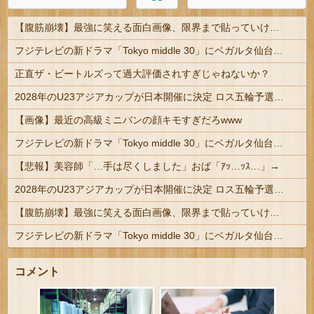
【腹筋崩壊】最強に笑える面白画像、限界まで貼っていけｗｗｗ
フジテレビの新ドラマ「Tokyo middle 30」にベガルタ仙台っぽいネタが登場
正直ザ・ビートルズって過大評価されすぎじゃねないか？
2028年のU23アジアカップが日本開催に決定 ロス五輪予選を兼ねた大会
【画像】最近の高級ミニバンの顔キモすぎだろwww
フジテレビの新ドラマ「Tokyo middle 30」にベガルタ仙台っぽいネタが登場
【悲報】美容師「…手は尽くしました」おば「ｱｯ…ｯｽ…」→
2028年のU23アジアカップが日本開催に決定 ロス五輪予選を兼ねた大会
【腹筋崩壊】最強に笑える面白画像、限界まで貼っていけｗｗｗ
フジテレビの新ドラマ「Tokyo middle 30」にベガルタ仙台っぽいネタが登場
コメント