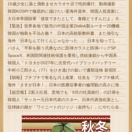
15歳少女に薬と酒飲ませカラオケ店で性的暴行、動画撮影 54歳無職を再逮捕 動画770本も見つかる
韓国KOSPIで徹底的に儲けたい某海外資本、韓国人投資家に楽観的すぎる未来予測を提示して……
大日本帝国陸軍「侵攻できたとして、食糧どうすんだよ」大本営「現地調達」陸軍「え？」
【緊急】世界各地で販売の中国企業Zbtlink製ルーター20機種にバックドア、外部から完全制御のおそれ
韓国が独島を不法占拠？…日本の高校新教科書、また強引な主張＝韓国の反応
海外「日本なんて行くんじゃなかった…」 日本を知ってしまったディズニー信者、帰国後『本家』に失望する事態に
パさん「平和を願う式典なのに防弾ガラスと防弾バッグSPで囲まれた壇上でスピーチする人が総理大臣」
SpaceX、米国防関連技術保護を重視し供給連鎖から中国系を完全排除へ 供給業者に「中国籍人員をSpaceX向けの生産に関わらせないこと」「中国...
韓国人「トヨタが2027年に次世代ハイブリッドバッテリーを導入へ！最大1000kmの航続距離や超高速充電を目指す」
中村小三郎さん（77）をひき逃げの疑いで書類送検 新宿区の路上で歩行者の20代女性をはねてけがをさせたうえ、そのまま逃走か #歌舞伎
【朗報】プチプチで有名な川上産業、社名を「プチプチ株式会社」に変更ｗｗｗｗｗ
海外「さすが日本！」日本の医療従事者の倫理観の高さに海外が超感動
【超悲報】Z新入社員、意地でも「9月の社員旅行」の計画をやらないｗｗｗｗｗ
韓国人「サッカー元日本代表のスター、日本代表強化策として“韓日定期戦”の復活を提案・・・」→「これはマジで良いと思う」「今すぐやったらガチでボコられるだろうね 10年後にやらないか？」「やめてくれ、勝っても負けても後味が悪い」
従姉妹の娘が「ワイニートのジッジ（金持ち）」にやたら会いに来る理由ｗｗｗｗｗ