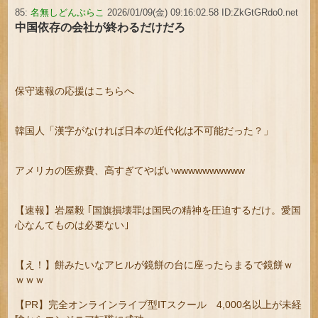
85:
名無しどんぶらこ
2026/01/09(金) 09:16:02.58 ID:ZkGtGRdo0.net
中国依存の会社が終わるだけだろ
保守速報の応援はこちらへ
韓国人「漢字がなければ日本の近代化は不可能だった？」
アメリカの医療費、高すぎてやばいwwwwwwwwww
【速報】岩屋毅 ｢国旗損壊罪は国民の精神を圧迫するだけ。愛国
心なんてものは必要ない｣
【え！】餅みたいなアヒルが鏡餅の台に座ったらまるで鏡餅ｗ
ｗｗｗ
【PR】完全オンラインライブ型ITスクール 4,000名以上が未経