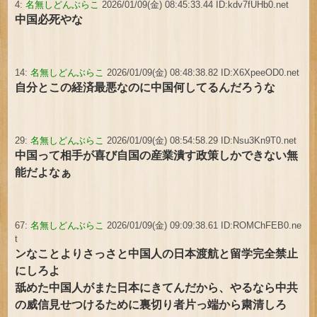
4:
名無しどんぶらこ
2026/01/09(金) 08:45:33.44 ID:kdv7fUHb0.net
中国必死やな
14:
名無しどんぶらこ
2026/01/09(金) 08:48:38.82 ID:X6XpeeOD0.net
自分とこの経済最悪なのに中国何してるんだろうな
29:
名無しどんぶらこ
2026/01/09(金) 08:54:58.29 ID:Nsu3Kn9T0.net
中国って相手が喜び自国の産業潰す政策しかできない無
能だよなぁ
67:
名無しどんぶらこ
2026/01/09(金) 09:09:38.61 ID:ROMChFEB0.ne
t
ンなことよりさっさと中国人の日本渡航と留学完全禁止
にしろよ
舐めた中国人がまた日本にきてんだから、やるなら中共
の威信見せつけるために裏切り者片っ端から粛清しろ