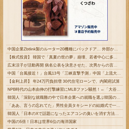
中国企業Zbtlink製のルーター20機種にバックドア… 外部から完全制御のおそれ
【株式投資】 韓国で「真夏の世の夢」崩壊、若者中心に多くの人が「人生オワタ」―中国メディア
広末涼子が活動再開 病名公表を決意させた、次男からの言葉明かす
中国「台風接近！」台風13号「三峡直撃予測」中国「上流大洪水！（三峡上流」中国都市「8/5の映像（動画」三峡ダム「緊急放流（決壊危機」中国「下流大水害（震え声」→
【金利上昇】 年24万円負担増 30代住宅ローンで、内閣府試算
NPB時代の山本由伸の打撃練習にMLBファン騒然！←「大谷の後に打たそう！」（海外の反応）
韓国人「深刻な就職難の中で日本企業への就職を選ぶ韓国の若者が急増しているという現実」→「過去5年間で1万人以上が日本での勤務を選択か？」
「ああ、言うの忘れてた」男性全員タキシードの結婚式で一人だけスーツだった夫、海外の判定は…
韓国人「日本のXで話題になったエアコンの臭いを消す方法をご覧ください」→「これマジ？」
中国の5倍！日本は世界6位の海洋国家