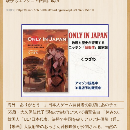
験からエンジニア転職に成功
引用元:
https://asahi.5ch.net/test/read.cgi/newsplus/1767915861/
海外「ありがとう！」日本人ゲーム開発者の親切にあのチェコの英雄も超感動
55歳・大久保佳代子“現在の性欲”について衝撃告白 「休みの日とかそうだね、だいたい…」 #芸能 | 生理上がったら性欲皆無になるって聞いたことあるけどどうなん
韓国人「U17日本代表、決勝で中国を破りアジア杯優勝（通算5回目・最多優勝国）」→「韓国は8強で落ちたのに・・・もう越えられない壁になってしまったね」「韓国は監督の問題が大きい」「日本はもうどんなに精神勝利したところで超えられない壁である」
【動画】大阪府警のおっさん射殺映像が公開される。当然のように無抵抗だったことが発覚