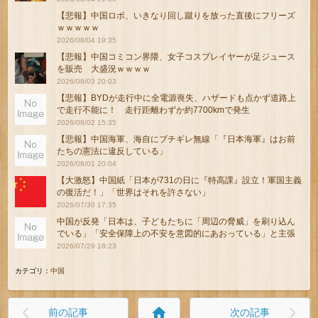
【悲報】中国ロボ、いきなり回し蹴りを放った直後にフリーズ
ｗｗｗｗｗ
2026/08/04 19:35
【悲報】中国コミコン界隈、女子コスプレイヤーが足ジュース
を販売 大盛況ｗｗｗｗ
2026/08/03 20:03
【悲報】BYDが走行中に全電源喪失、ハザードも点かず道路上
で走行不能に！ 走行距離わずか約7700kmで発生
2026/08/02 15:35
【悲報】中国海軍、海自にブチギレ無線「『日本海軍』はお前
たちの憲法に違反している」
2026/08/01 20:04
【大激怒】中国紙「日本が731の日に『特高課』設立！軍国主義
の復活だ！」「世界はそれを許さない」
2026/07/30 17:35
中国が反発「日本は、子どもたちに「周辺の脅威」を刷り込ん
でいる」「安全保障上の不安を意図的にあおっている」と主張
2026/07/29 18:23
カテゴリ：
中国
home
前の記事
次の記事