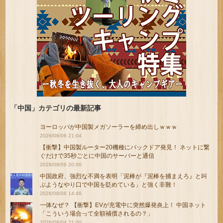
「中国」カテゴリの最新記事
ヨーロッパが中国製メガソーラーを締め出しｗｗｗ
2026/08/06 21:04
【衝撃】中国製ルーター20機種にバックドア発見！ ネットに繋
ぐだけで35秒ごとに中国のサーバーと通信
2026/08/06 20:00
中国政府、強烈な不満を表明「泥棒が『泥棒を捕まえろ』と叫
ぶようなやり口で中国を貶めている」と強く非難！
2026/08/06 14:46
一体なぜ？ 【衝撃】EVが充電中に突然爆発炎上！ 中国ネット
「こういう場合って全額補償されるの？」
2026/08/04 21:00