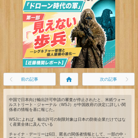
home
前の記事
次の記事
中国で日本向け輸出許可申請の審査が停止されたと、米紙ウォー
ルストリート・ジャーナル（WSJ）が中国政府の決定に詳しい関
係者の情報を基に報じた。
WSJによれば、輸出許可の制限対象は日本の防衛企業だけではな
く産業全体に及んでいる
チャイナ・デーリーは6日、匿名の関係者情報として、一部の中・