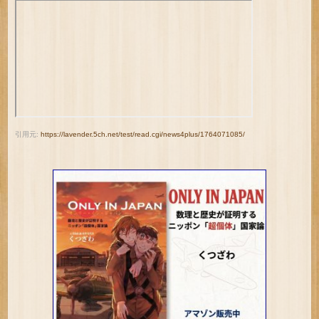
引用元:
https://lavender.5ch.net/test/read.cgi/news4plus/1764071085/