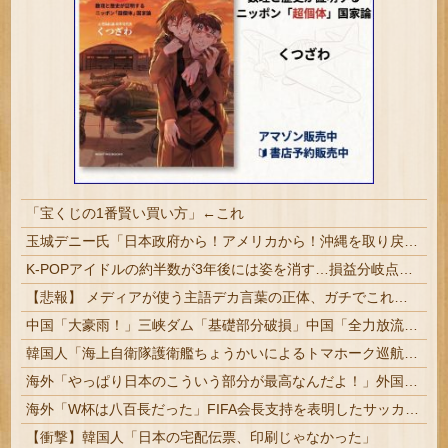
「宝くじの1番賢い買い方」←これ
玉城デニー氏「日本政府から！アメリカから！沖縄を取り戻す！」（動画あり）
K-POPアイドルの約半数が3年後には姿を消す…損益分岐点突破は4％未満
【悲報】 メディアが使う主語デカ言葉の正体、ガチでこれだったｗｗｗｗ
中国「大豪雨！」三峡ダム「基礎部分破損」中国「全力放流！」台風13号「中国上陸予測」台風15号「中国接近（画像」中国「台風同時上陸！（穀物生産が壊滅危機」→
韓国人「海上自衛隊護衛艦ちょうかいによるトマホーク巡航ミサイルの実射試験に韓国人が衝撃！」→「着々と進む最新鋭の防衛装備‥」
海外「やっぱり日本のこういう部分が最高なんだよ！」外国人が語る日本の魅力的に感じる部分とは・・・？【海外の反応】
海外「W杯は八百長だった」FIFA会長支持を表明したサッカー協会に海外大騒ぎ！（海外の反応）
【衝撃】韓国人「日本の宅配伝票、印刷じゃなかった」