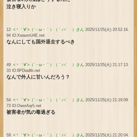
泣き寝入りか
12:
<丶｀∀´>（´・ω・｀）（｀ハ´ ）さん
2025/11/25(火) 20:52:16.
94 ID:XwaomU4E.net
なんにしても国外退去するべき
49:
<丶｀∀´>（´・ω・｀）（｀ハ´ ）さん
2025/11/25(火) 21:17:13.
33 ID:8PDiadtb.net
なんで外人に甘いんだろう？
54:
<丶｀∀´>（´・ω・｀）（｀ハ´ ）さん
2025/11/25(火) 21:19:09.
73 ID:OworAqr5.net
被害者が気の毒過ぎる
59:
<丶｀∀´>（´・ω・｀）（｀ハ´ ）さん
2025/11/25(火) 21:20:04.