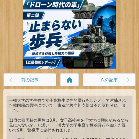
home
前の記事
次の記事
一橋大学の学生寮で女子高校生に性的暴行をしたとして逮捕され
た韓国籍の男性について、東京地検立川支部は不起訴処分にしま
した。
31歳の韓国籍の男性は3月、女子高校生を「大学に興味があるなら
見に来ないか」と誘い、一橋大学の学生寮で性的暴行を加えた疑
いで9月、警視庁に逮捕されました。