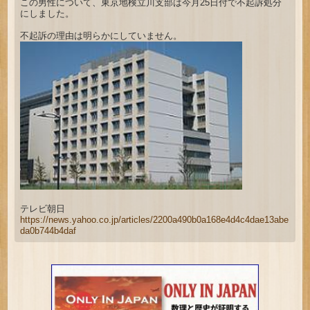
この男性について、東京地検立川支部は今月25日付で不起訴処分
にしました。
不起訴の理由は明らかにしていません。
テレビ朝日
https://news.yahoo.co.jp/articles/2200a490b0a168e4d4c4dae13abe
da0b744b4daf