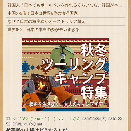
韓国人「日本でもボールペンを作れるくらいなら、韓国が本気を出せばすぐ作れるはずです」
中国の5倍！日本は世界6位の海洋国家
なぜ？日本の海岸線がオーストラリア超え
世界6位、日本の本当の姿がデカすぎる
11:
<丶｀∀´>（´・ω・｀）（｀ハ´ ）さん
2025/11/25(火) 20:51:23.
52 ID:WL+guYoQ.net
被害者の人権はどうするんだ