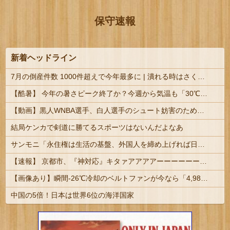
保守速報
新着ヘッドライン
7月の倒産件数 1000件超えで今年最多に | 潰れる時はさくっと倒産しちゃうからな。これをゲルのせいにするのはちょっと無理かなと。 | 1%の大企業と99%の中小だからな
【酷暑】 今年の暑さピーク終了か？今週から気温も「30℃未満」が続出になるかも
【動画】黒人WNBA選手、白人選手のシュート妨害のためジャンピング・ネックブリーカー・ドロップして退場処分→ロッカールームから「白人特権」と投稿...
結局ケンカで剣道に勝てるスポーツはないんだよなあ
サンモニ「永住権は生活の基盤、外国人を締め上げれば日本人が生きやすくなるは勘違い」
【速報】 京都市、『神対応』キタァアアアアーーーーーーーー！！
【画像あり】瞬間-26℃冷却のベルトファンが今なら「4,980円」ｗｗｗｗｗ
中国の5倍！日本は世界6位の海洋国家