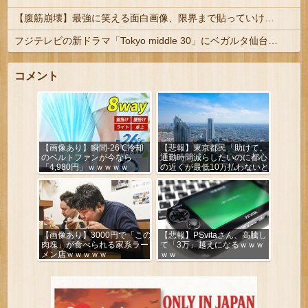
【腹筋崩壊】最強に笑える面白画像、限界まで貼っていけｗｗｗ
フジテレビの新ドラマ「Tokyo middle 30」にベガルタ仙台っぽいネタが登場
コメント
【画像あり】瞬間-26℃冷却
【悲報】東京都民「助けて。
のベルトファンが今なら
通勤時間減らしたいのに都心
「4,980円」ｗｗｗｗｗ
の近くが最低10万払わないと
住めないの」
【画像あり】3000円で「この
【悲報】PSvitaさん、高騰し
肉塊」が食べられる家系ラー
て「3万」越えになるｗｗｗ
メン店ｗｗｗｗｗ
ｗｗ