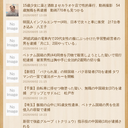
15歳少女に薬と酒飲ませカラオケ店で性的暴行、動画撮影 54
歳無職を再逮捕 動画770本も見つかる
2026/08/07 13:09
韓国人インフルエンサー(49)、日本で次々と車に衝突 計7台巻
き込み 八王子
2026/08/05 18:35
JR総武線の電車内で20代女性の服にぶっかけた学習塾経営者の
男を逮捕「月に1、2回やっている」
2026/08/04 14:12
ベトナム国籍の男(44)同僚を刃物で殺害しようとした疑いで現行
犯逮捕 被害男性は胸や手に全治約2週間の切り傷
2026/08/03 15:53
【新宿】「パクられ屋」の韓国籍・パク容疑者(70)を逮捕 タワ
マンの一室で違法ポーカーを開帳
2026/08/02 21:15
【千葉】自転車に排せつ物塗った疑い、無職の中国籍女(37)を逮
捕 グリップとサドルに 松戸市
2026/08/02 19:25
【埼玉】飯能の山中に91歳女性遺体、ベトナム国籍の男を住居
侵入の容疑で逮捕
2026/08/02 18:23
新宿で強盗グループ（トクリュウ）指示役の中国籍(18)が逮捕さ
れる