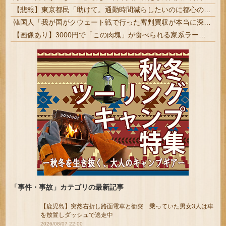
【悲報】東京都民「助けて。通勤時間減らしたいのに都心の近くが最低10万払わないと住めないの」
韓国人「我が国がクウェート戦で行った審判買収が本当に深刻である理由がこちら…」→「これはダメなやつ…（ブルブル」＝韓国の反応
【画像あり】3000円で「この肉塊」が食べられる家系ラーメン店ｗｗｗｗｗ
「事件・事故」カテゴリの最新記事
【鹿児島】突然右折し路面電車と衝突 乗っていた男女3人は車
を放置しダッシュで逃走中
2026/08/07 22:00