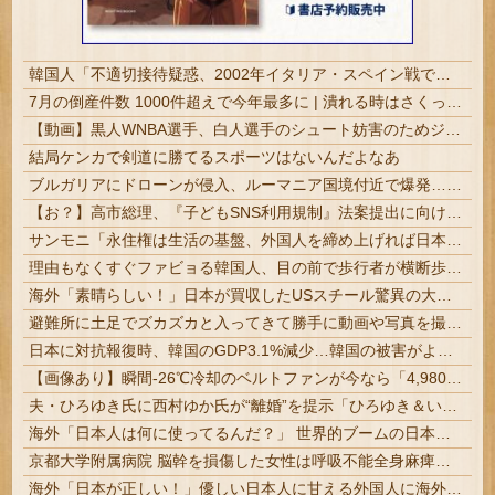
韓国人「不適切接待疑惑、2002年イタリア・スペイン戦で『韓国に奪われた』と欧州の大手メディアが一斉に報道！」
7月の倒産件数 1000件超えで今年最多に | 潰れる時はさくっと倒産しちゃうからな。これをゲルのせいにするのはちょっと無理かなと。 | 1%の大企業と99%の中小だからな
【動画】黒人WNBA選手、白人選手のシュート妨害のためジャンピング・ネックブリーカー・ドロップして退場処分→ロッカールームから「白人特権」と投稿...
結局ケンカで剣道に勝てるスポーツはないんだよなあ
ブルガリアにドローンが侵入、ルーマニア国境付近で爆発…当局「ウクライナ軍がよく使う機種」！
【お？】高市総理、『子どもSNS利用規制』法案提出に向け、年末を目処に方針をまとめるよう指示 欧米を見習え
サンモニ「永住権は生活の基盤、外国人を締め上げれば日本人が生きやすくなるは勘違い」
理由もなくすぐファビョる韓国人、目の前で歩行者が横断歩道を渡ったというだけで車でハネる
海外「素晴らしい！」日本が買収したUSスチール驚異の大復活に米国人が大喜び
避難所に土足でズカズカと入ってきて勝手に動画や写真を撮影したメディア取材陣、挙句の果てに要求してきたのは……
日本に対抗報復時、韓国のGDP3.1%減少…韓国の被害がより大きい＝韓国の反応
【画像あり】瞬間-26℃冷却のベルトファンが今なら「4,980円」ｗｗｗｗｗ
夫・ひろゆき氏に西村ゆか氏が“離婚”を提示「ひろゆき＆いずみ新党（仮）」の届け出を知らされず激怒
海外「日本人は何に使ってるんだ？」 世界的ブームの日本の食品、買ってみたものの使い道が分からない外国人が続出
京都大学附属病院 脳幹を損傷した女性は呼吸不能全身麻痺も意識は正常 やったね、たえちゃん！
海外「日本が正しい！」優しい日本人に甘える外国人に海外が大騒ぎ