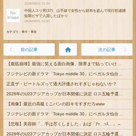
2026/08/01 21:34
中国人スリ男(37)、山手線で女性から財布を盗んで現行犯逮捕
短期ビザで入国したばかり
2026/08/01 16:30
カテゴリ：
事件・事故
home
前の記事
次の記事
【腹筋崩壊】最強に笑える面白画像、限界まで貼っていけｗｗｗ
フジテレビの新ドラマ「Tokyo middle 30」にベガルタ仙台っぽいネタが登場
正直ザ・ビートルズって過大評価されすぎじゃねないか？
2028年のU23アジアカップが日本開催に決定 ロス五輪予選を兼ねた大会
【画像】最近の高級ミニバンの顔キモすぎだろwww
フジテレビの新ドラマ「Tokyo middle 30」にベガルタ仙台っぽいネタが登場
【悲報】美容師「…手は尽くしました」おば「ｱｯ…ｯｽ…」→
2028年のU23アジアカップが日本開催に決定 ロス五輪予選を兼ねた大会