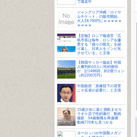
で逃走中
ジャングリア沖縄「ロイヤ
ルチケット」の販売開始、
大人29,700円にｗｗｗｗｗ
ｗｗｗｗ
【悲報】ロシア報道官「広
島市長は毎年、ロシアを嫌
悪する『偽りの呪文』を繰
り返し、日本人をゾンビ化
させている」と主張
【韓国サッカー協会】外国
人審判約10人に性的接待
か 計1496回、約2億ウォン
（約2200万円）
中国政府「原爆投下の背景
こそ反省が必要だ」と主張
15歳少女に薬と酒飲ませカ
ラオケ店で性的暴行、動画
撮影 54歳無職を再逮捕
動画770本も見つかる
ヨーロッパが中国製メガソ