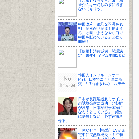
【悲報】後ろから岸田「為
替介入は一時しのぎに過ぎ
ない（キリッ」
中国政府、強烈な不満を表
明「泥棒が『泥棒を捕まえ
ろ』と叫ぶようなやり口で
中国を貶めている」と強く
非難！
【朗報】消費減税、閣議決
定 来年4月から2年間1％に
韓国人インフルエンサー
(49)、日本で次々と車に衝
突 計7台巻き込み 八王子
日本が長距離巡航ミサイル
の試験発射に成功！北朝鮮
が激怒「日本が戦争国家に
なろうとしている」「絶対
に傍観しない、必ず後悔さ
せる」
一体なぜ？ 【衝撃】EVが充
電中に突然爆発炎上！ 中国