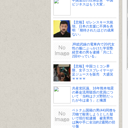
中国進出の日系企業「中国
ビジネスはもう大変」
【悲報】ゼレンスキー大統
領、日本の支援に不満を表
明 「期待されたほどの成果
ない」
JR総武線の電車内で20代女
性の服にぶっかけた学習塾
経営者の男を逮捕「月に1、
2回やっている」
【悲報】中国コミコン界
隈、女子コスプレイヤーが
足ジュースを販売 大盛況
ｗｗｗｗ
共産党区議、16年熊本地震
の募金流用疑惑の党員につ
いて「当時はクズ野郎だっ
たが今は違う」と擁護
ベトナム国籍の男(44)同僚を
刃物で殺害しようとした疑
いで現行犯逮捕 被害男性
は胸や手に全治約2週間の切
り傷