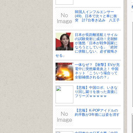
韓国人インフルエンサー
(49)、日本で次々と車に衝
突 計7台巻き込み 八王子
日本が長距離巡航ミサイル
の試験発射に成功！北朝鮮
が激怒「日本が戦争国家に
なろうとしている」「絶対
に傍観しない、必ず後悔さ
せる」
一体なぜ？ 【衝撃】EVが充
電中に突然爆発炎上！ 中国
ネット「こういう場合って
全額補償されるの？」
【悲報】中国ロボ、いきな
り回し蹴りを放った直後に
フリーズｗｗｗｗｗ
【悲報】K-POPアイドルの
約半数が3年後には姿を消す