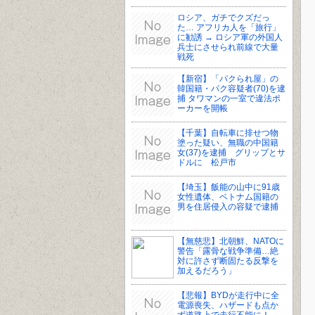
ロシア、ガチでクズだっ
た… アフリカ人を「旅行」
に勧誘 → ロシア軍の外国人
兵士にさせられ前線で大量
戦死
【新宿】「パクられ屋」の
韓国籍・パク容疑者(70)を逮
捕 タワマンの一室で違法ポ
ーカーを開帳
【千葉】自転車に排せつ物
塗った疑い、無職の中国籍
女(37)を逮捕 グリップとサ
ドルに 松戸市
【埼玉】飯能の山中に91歳
女性遺体、ベトナム国籍の
男を住居侵入の容疑で逮捕
【無慈悲】北朝鮮、NATOに
警告「露骨な戦争準備…絶
対に許さず断固たる反撃を
加えるだろう」
【悲報】BYDが走行中に全
電源喪失、ハザードも点か