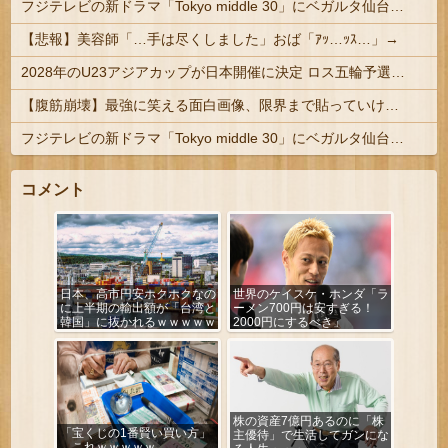
フジテレビの新ドラマ「Tokyo middle 30」にベガルタ仙台っぽいネタが登場
【悲報】美容師「…手は尽くしました」おば「ｱｯ…ｯｽ…」→
2028年のU23アジアカップが日本開催に決定 ロス五輪予選を兼ねた大会
【腹筋崩壊】最強に笑える面白画像、限界まで貼っていけｗｗｗ
フジテレビの新ドラマ「Tokyo middle 30」にベガルタ仙台っぽいネタが登場
コメント
日本、高市円安ホクホクなの
世界のケイスケ・ホンダ「ラ
に上半期の輸出額が「台湾と
ーメン700円は安すぎる！
韓国」に抜かれるｗｗｗｗｗ
2000円にするべき」
株の資産7億円あるのに「株
「宝くじの1番賢い買い方」
主優待」で生活してガンにな
←これｗｗｗｗｗ