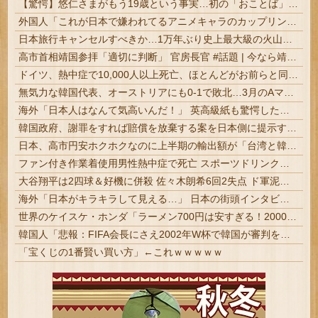
【驚愕】悠仁さまがもう19歳という事実…初の「おことば」にネット民驚嘆
外国人「これが日本で嫌われてるアニメキャラのカップリングらしい…」
日本旅行キャンセルすべきか…1万年ぶり史上最大級の火山の兆し＝韓国の反応
高市首相靖国参拝「適切に判断」 官房長官 #話題 | 今なら靖国参拝しそう
ドイツ、熱中症で10,000人以上死亡、ほとんどがお前らと同年代で若者は元気????
無気力な韓国代表、オーストリアにも0-1で敗北…3月のAマッチは2敗で終＝韓国の反応
海外「日本人はなんて気高いんだ！」 英高級紙も驚愕した極限の中の日本人の姿に世界が衝撃
韓国政府、謝罪をすれば賠償を放棄する案を日本側に提示するも拒否される＝韓国の反応
日本、高市円安ホクホクなのに上半期の輸出額が「台湾と韓国」に抜かれるｗｗｗｗｗ
ファン付き作業着使用男性熱中症で死亡 スポーツドリンクやゼリー飲料持参も
大谷翔平は2四球＆好機に併殺 佐々木朗希6回2失点 ド軍泥沼7連敗 クローザーのディアスが逆転サヨナラ2ラン被弾 #MLB
海外「日本がキラキラして見える…」 日本の街頭インタビューに登場した女子高生4人組がエモすぎると話題に
世界のケイスケ・ホンダ「ラーメン700円は安すぎる！2000円にするべき」
韓国人「悲報：FIFA会長にさえ2002年W杯で韓国が審判を買収していたと思われていた模様…（ブルブル」＝韓国の反応
「宝くじの1番賢い買い方」←これｗｗｗｗｗ