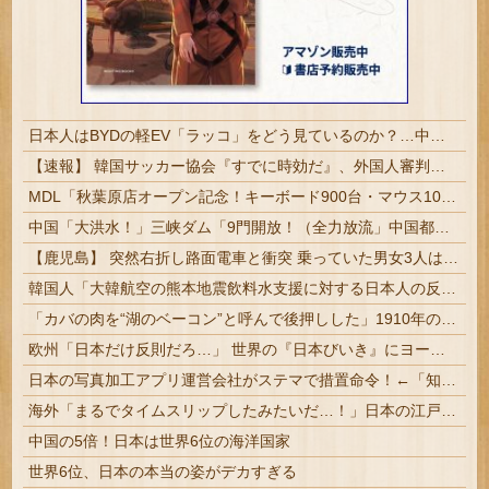
日本人はBYDの軽EV「ラッコ」をどう見ているのか？…中国メディア！
【速報】 韓国サッカー協会『すでに時効だ』、外国人審判らへ性的接待疑惑→ロンドン五輪は銅メダルはく奪の可能性「審判の国籍は日本、UAE、イラン」
MDL「秋葉原店オープン記念！キーボード900台・マウス100台無料でプレゼント！」→秋葉原が大変なことになってしまう
中国「大洪水！」三峡ダム「9門開放！（全力放流」中国都市「三峡沿線の道路水没」中国政府「高速道路封鎖！」中国ダム「緊急放流に合わせて開門（土砂崩れ発生」→
【鹿児島】 突然右折し路面電車と衝突 乗っていた男女3人は車を放置しダッシュで逃走中
韓国人「大韓航空の熊本地震飲料水支援に対する日本人の反応をご覧ください・・・」→「」
「カバの肉を“湖のベーコン”と呼んで後押しした」1910年のアメリカ議会に本当にあった法案とは？
欧州「日本だけ反則だろ…」 世界の『日本びいき』にヨーロッパ全土から不満の声
日本の写真加工アプリ運営会社がステマで措置命令！←「知ってた」（海外の反応）
海外「まるでタイムスリップしたみたいだ…！」日本の江戸時代の街並みがそのまま保存されている貴重な場所とは・・・？【海外の反応】
中国の5倍！日本は世界6位の海洋国家
世界6位、日本の本当の姿がデカすぎる