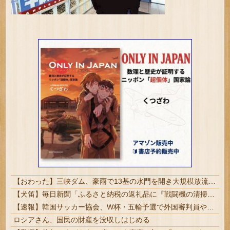
【おわった】三峡ダム、豪雨で13基の水門を開き大規模放流開始か 下流の工場地帯に洪水流入で崩壊はじまる
【犬笛】毎日新聞「ふるさと納税の返礼品に『戦闘機の清掃体験』」→サヨク発狂「徴兵制ガー！」…ネット「どういう論理構造を立てた結果その思考に至った...
【速報】韓国サッカー協会、W杯・五輪予選で外国審判員や監督官を性接待！！！！
ロシアさん、国民の財産を没収しはじめる