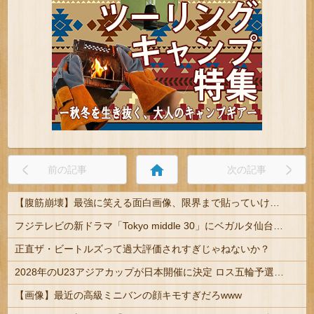
home
前の記事
次の記事
【腹筋崩壊】最強に笑える面白画像、限界まで貼っていけｗｗｗ
フジテレビの新ドラマ「Tokyo middle 30」にベガルタ仙台っぽいネタが登場
正直ザ・ビートルズって過大評価されすぎじゃねないか？
2028年のU23アジアカップが日本開催に決定 ロス五輪予選を兼ねた大会
【画像】最近の高級ミニバンの顔キモすぎだろwww