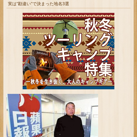
実は"勘違い"で決まった地名3選