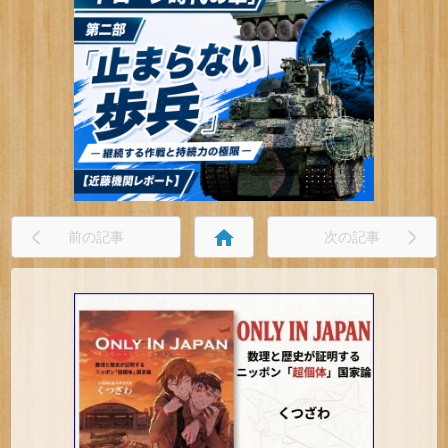
home
前の記事
次の記事