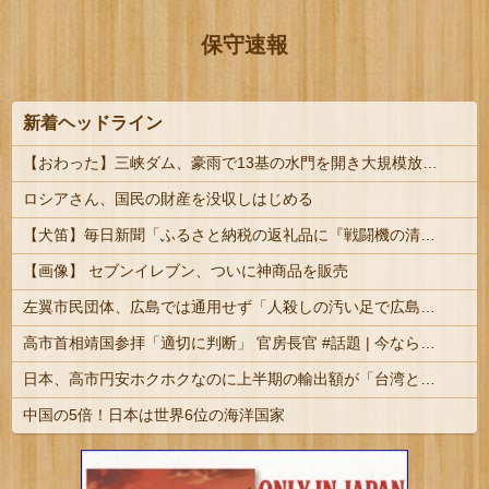
保守速報
新着ヘッドライン
【おわった】三峡ダム、豪雨で13基の水門を開き大規模放流開始か 下流の工場地帯に洪水流入で崩壊はじまる
ロシアさん、国民の財産を没収しはじめる
【犬笛】毎日新聞「ふるさと納税の返礼品に『戦闘機の清掃体験』」→サヨク発狂「徴兵制ガー！」…ネット「どういう論理構造を立てた結果その思考に至った...
【画像】 セブンイレブン、ついに神商品を販売
左翼市民団体、広島では通用せず「人殺しの汚い足で広島の土を踏むな！」→広島県民「お前らの方が汚いんじゃ！」「ワシらが広島県民じゃ」
高市首相靖国参拝「適切に判断」 官房長官 #話題 | 今なら靖国参拝しそう
日本、高市円安ホクホクなのに上半期の輸出額が「台湾と韓国」に抜かれるｗｗｗｗｗ
中国の5倍！日本は世界6位の海洋国家