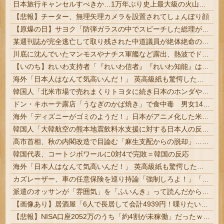
日本旅行キャンセルすべきか…1万年ぶり史上最大級の火山の兆し＝韓国の反応
【悲報】チーター、無理矢理カメラを設置されてしょんぼり顔
【原爆の日】サヨク「防弾ガラスの中でスピーチした総理がこれまでいたんだろうか。オバマ大統領でさえ、防弾ガラスなんてなかった！」→石破茂＆オバマ大...
某週刊誌が完全逃亡して取り残された中道議員が絶体絶命の窮地、「今度は宏池会に矛先を向けたか……」と節操の無さに呆れる人が続出
川底に沈んでいたマンモスやナチス軍艦など露出、熱波でドナウ川が歴史的渇水！
【いのち】れいわ支持者「『れいわ信者』『れいわ知能』は差別的。放送禁止用語にすべき。オールドメディアは配慮を」→かわりにピッタリの名称が爆誕して...
海外「日本人はなんて気高いんだ！」 英高級紙も驚愕した極限の中の日本人の姿に世界が衝撃
韓国人「北米市場で売れまくりトヨタに続き日本のホンダやスズキも今年第2四半期に大幅な黒字を記録！」→「あまりにも見事なV字回復‥」
ドン・キホーテ露店「うなぎのかば焼き」で食中毒 男女14人が発熱や腹痛など訴え…サルモネラ属の菌検出
海外「ディズニーがゴミのようだ！」日本がアニメ化した米人気SF作品に絶賛の声が殺到中
韓国人「大韓航空の熊本地震飲料水支援に対する日本人の反応をご覧ください・・・」→「」
高市首相、秋の内閣改造で目論む「麻生支配からの脱却」…茂木敏充氏も小林鷹之氏もクビ | いやねぇよ
韓国代表、コートジボワールに0対4で完敗＝韓国の反応
海外「日本人はなんて気高いんだ！」 英高級紙も驚愕した極限の中の日本人の姿に世界が衝撃
カズレーザー、車の任意保険を巡り持論「強制しろよ！」「保険にも入れないヤツは運転すんなよ」
派遣のオッサンが「雰囲気」を「ふいんき」って読んだから蹴り飛ばしたわ...仕事舐めんな
【画像あり】居酒屋「6人で長居して会計4939円！喋りたいだけなら公園に行ってくれ（怒」
【悲報】NISA口座2052万のうち「約4割が未稼働」だったｗｗｗｗｗ