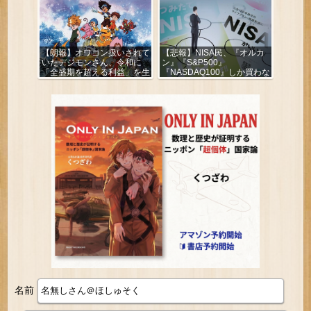
【朗報】オワコン扱いされて
【悲報】NISA民、『オルカ
いたデジモンさん、令和に
ン』『S&P500』
「全盛期を超える利益」を生
『NASDAQ100』しか買わな
み出していた
い
名前