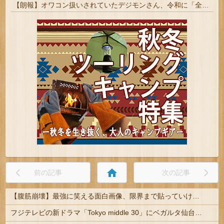
【朗報】オワコン扱いされていたデジモンさん、令和に「全盛期を超える利益」を生み出していた
home
前の記事
次の記事
【腹筋崩壊】最強に笑える面白画像、限界まで貼っていけｗｗｗ
フジテレビの新ドラマ「Tokyo middle 30」にベガルタ仙台っぽいネタが登場