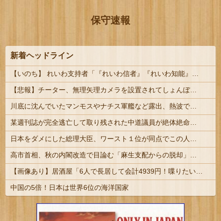
保守速報
新着ヘッドライン
【いのち】 れいわ支持者「『れいわ信者』『れいわ知能』は差別的。放送禁止用語にすべき。オールドメディアは配慮を」→かわりにピッタリの名称が...
【悲報】チーター、無理矢理カメラを設置されてしょんぼり顔
川底に沈んでいたマンモスやナチス軍艦など露出、熱波でドナウ川が歴史的渇水！
某週刊誌が完全逃亡して取り残された中道議員が絶体絶命の窮地、「今度は宏池会に矛先を向けたか……」と節操の無さに呆れる人が続出
日本をダメにした総理大臣、ワースト１位が同点でこの人ｗｗｗｗｗｗ
高市首相、秋の内閣改造で目論む「麻生支配からの脱却」…茂木敏充氏も小林鷹之氏もクビ | いやねぇよ
【画像あり】居酒屋「6人で長居して会計4939円！喋りたいだけなら公園に行ってくれ（怒」
中国の5倍！日本は世界6位の海洋国家