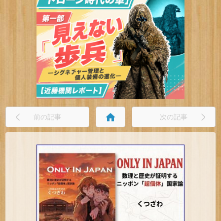
home
前の記事
次の記事