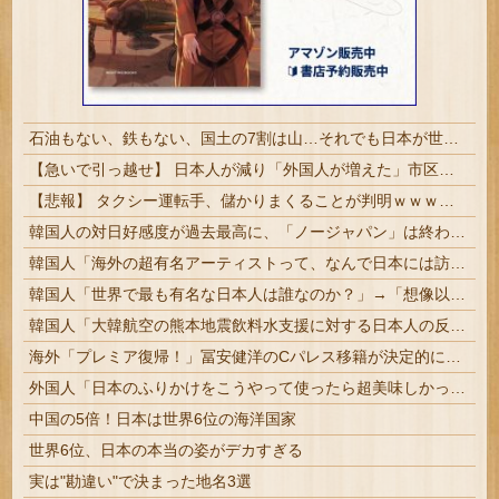
石油もない、鉄もない、国土の7割は山…それでも日本が世界屈指の経済大国になれた「勤勉さ」以外の勝因！
【急いで引っ越せ】 日本人が減り「外国人が増えた」市区町村ランキングキタ━━!
【悲報】 タクシー運転手、儲かりまくることが判明ｗｗｗｗｗｗｗｗ
韓国人の対日好感度が過去最高に、「ノージャパン」は終わった？＝ネット「中国より100倍いい」
韓国人「海外の超有名アーティストって、なんで日本には訪れるのに、我が国には全く来てくれないんだ・・・？」
韓国人「世界で最も有名な日本人は誰なのか？」→「想像以上に意見が割れてしまう‥」
韓国人「大韓航空の熊本地震飲料水支援に対する日本人の反応をご覧ください・・・」→「」
海外「プレミア復帰！」冨安健洋のCパレス移籍が決定的になって海外大興奮！（海外の反応）
外国人「日本のふりかけをこうやって使ったら超美味しかった！」
中国の5倍！日本は世界6位の海洋国家
世界6位、日本の本当の姿がデカすぎる
実は"勘違い"で決まった地名3選