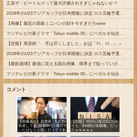
正直ザ・ビートルズって過大評価されすぎじゃねないか？
2028年のU23アジアカップが日本開催に決定 ロス五輪予選を兼ねた大会
【画像】最近の高級ミニバンの顔キモすぎだろwww
フジテレビの新ドラマ「Tokyo middle 30」にベガルタ仙台っぽいネタが登場
【悲報】美容師「…手は尽くしました」おば「ｱｯ…ｯｽ…」→
2028年のU23アジアカップが日本開催に決定 ロス五輪予選を兼ねた大会
【腹筋崩壊】最強に笑える面白画像、限界まで貼っていけｗｗｗ
フジテレビの新ドラマ「Tokyo middle 30」にベガルタ仙台っぽいネタが登場
コメント
【画像あり】居酒屋「6人で
【悲報】NISA口座2052万の
長居して会計4939円！喋りた
うち「約4割が未稼働」だっ
いだけなら公園に行ってくれ
たｗｗｗｗｗ
（怒」