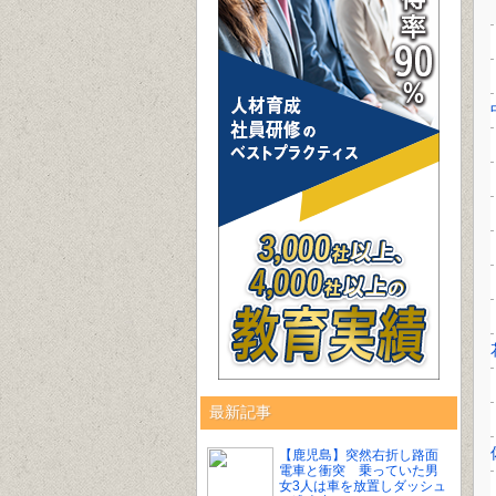
最新記事
【鹿児島】突然右折し路面
電車と衝突 乗っていた男
女3人は車を放置しダッシュ