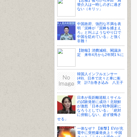
【悲報】後ろから岸田「為
替介入は一時しのぎに過ぎ
ない（キリッ」
中国政府、強烈な不満を表
明「泥棒が『泥棒を捕まえ
ろ』と叫ぶようなやり口で
中国を貶めている」と強く
非難！
【朗報】消費減税、閣議決
定 来年4月から2年間1％に
韓国人インフルエンサー
(49)、日本で次々と車に衝
突 計7台巻き込み 八王子
日本が長距離巡航ミサイル
の試験発射に成功！北朝鮮
が激怒「日本が戦争国家に
なろうとしている」「絶対
に傍観しない、必ず後悔さ
せる」
一体なぜ？ 【衝撃】EVが充
電中に突然爆発炎上！ 中国