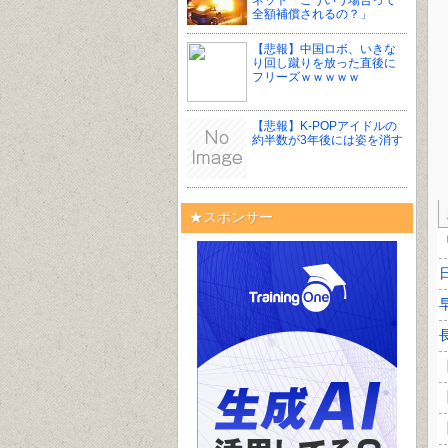
ネット「こういう場合って
全額補償されるの？」
【悲報】中国ロボ、いきな
り回し蹴りを放った直後に
フリーズｗｗｗｗｗ
【悲報】K-POPアイドルの
約半数が3年後には姿を消す
★スポンサー