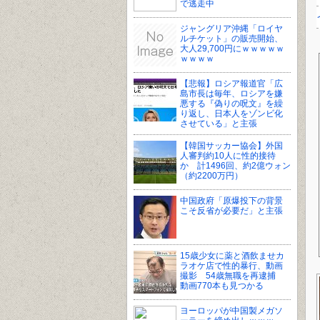
で逃走中
ジャングリア沖縄「ロイヤ
ルチケット」の販売開始、
大人29,700円にｗｗｗｗｗ
ｗｗｗｗ
【悲報】ロシア報道官「広
島市長は毎年、ロシアを嫌
悪する『偽りの呪文』を繰
り返し、日本人をゾンビ化
させている」と主張
【韓国サッカー協会】外国
人審判約10人に性的接待
か 計1496回、約2億ウォン
（約2200万円）
中国政府「原爆投下の背景
こそ反省が必要だ」と主張
15歳少女に薬と酒飲ませカ
ラオケ店で性的暴行、動画
撮影 54歳無職を再逮捕
動画770本も見つかる
ヨーロッパが中国製メガソ