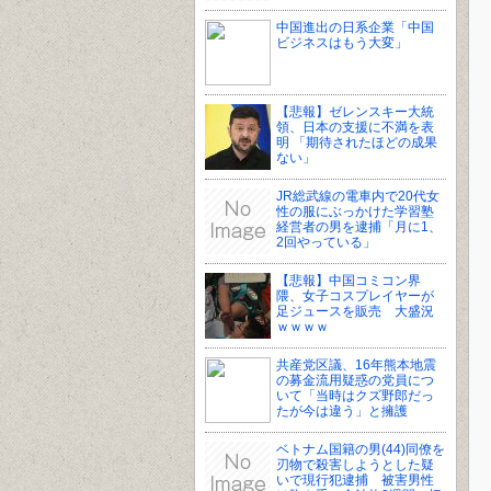
中国進出の日系企業「中国
ビジネスはもう大変」
【悲報】ゼレンスキー大統
領、日本の支援に不満を表
明 「期待されたほどの成果
ない」
JR総武線の電車内で20代女
性の服にぶっかけた学習塾
経営者の男を逮捕「月に1、
2回やっている」
【悲報】中国コミコン界
隈、女子コスプレイヤーが
足ジュースを販売 大盛況
ｗｗｗｗ
共産党区議、16年熊本地震
の募金流用疑惑の党員につ
いて「当時はクズ野郎だっ
たが今は違う」と擁護
ベトナム国籍の男(44)同僚を
刃物で殺害しようとした疑
いで現行犯逮捕 被害男性