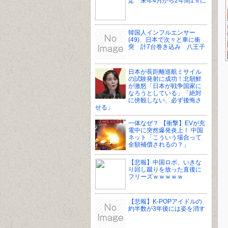
定 来年4月から2年間1％に
韓国人インフルエンサー
(49)、日本で次々と車に衝
突 計7台巻き込み 八王子
日本が長距離巡航ミサイル
の試験発射に成功！北朝鮮
が激怒「日本が戦争国家に
なろうとしている」「絶対
に傍観しない、必ず後悔さ
せる」
一体なぜ？ 【衝撃】EVが充
電中に突然爆発炎上！ 中国
ネット「こういう場合って
全額補償されるの？」
【悲報】中国ロボ、いきな
り回し蹴りを放った直後に
フリーズｗｗｗｗｗ
【悲報】K-POPアイドルの
約半数が3年後には姿を消す