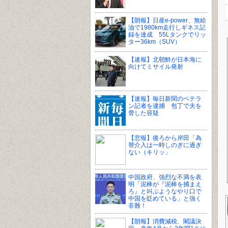
【朗報】日産e-power、無給
油で1980km走行しギネス記
録を達成 55Lタンクでリッ
ター36km（SUV）
【速報】北朝鮮が日本海に
向けてミサイル発射
【速報】毎日新聞のベテラ
ン記者を逮捕 包丁で夫を
脅した容疑
【悲報】後ろから岸田「為
替介入は一時しのぎに過ぎ
ない（キリッ」
中国政府、強烈な不満を表
明「泥棒が『泥棒を捕まえ
ろ』と叫ぶようなやり口で
中国を貶めている」と強く
非難！
【朗報】消費減税、閣議決