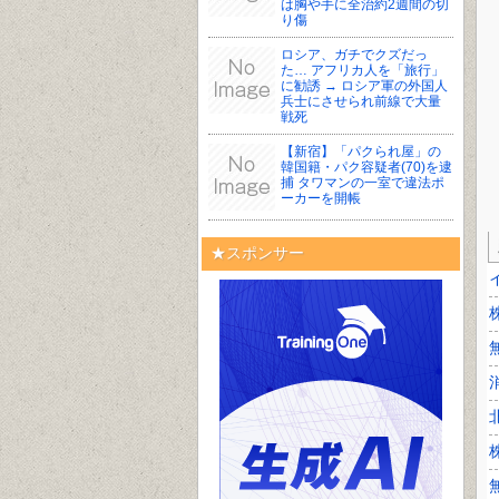
は胸や手に全治約2週間の切
り傷
ロシア、ガチでクズだっ
た… アフリカ人を「旅行」
に勧誘 → ロシア軍の外国人
兵士にさせられ前線で大量
戦死
【新宿】「パクられ屋」の
韓国籍・パク容疑者(70)を逮
捕 タワマンの一室で違法ポ
ーカーを開帳
★スポンサー