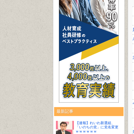
最新記事
【速報】れいわ新選組、
「いのちの党」に党名変更
ｗｗｗｗｗｗ