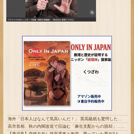
海外「日本人はなんて気高いんだ！」 英高級紙も驚愕した極限の中の日本人の姿に世界が衝撃
高市首相、秋の内閣改造で目論む「麻生支配からの脱却」…茂木敏充氏も小林鷹之氏もクビ | いやねぇよ
【鹿児島】突然右折し路面電車と衝突 乗っていた男女3人は車を放置しダッシュで逃走中