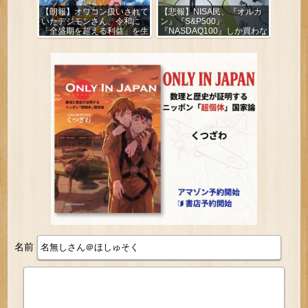
【朗報】オワコン扱いされて
【悲報】NISA民、『オルカ
いたデジモンさん、令和に
ン』『S&P500』
「全盛期を超える利益」を生
『NASDAQ100』しか買わな
み出していた
い
名前