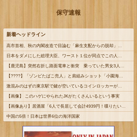
保守速報
新着ヘッドライン
高市首相、秋の内閣改造で目論む「麻生支配からの脱却」…茂木敏充氏も小林鷹之氏もクビ | いやねぇよ
日本をダメにした総理大臣、ワースト１位が同点でこの人ｗｗｗｗｗｗ
【鹿児島】突然右折し路面電車と衝突 乗っていた男女3人は車を放置しダッシュで逃走中
【????】「ゾンビたばこ売人」と肩組みショット「小園海斗」に注がれる“厳しい視線” 「レギュラー剥奪も選択肢のひとつに」
激混みのはずの東京駅で鍵が空いているコインロッカーが散見、「ラッキー」と思って中を確認してみると……
【画像】 このハゲにやられたJKがたくさんいるという事実
【画像あり】居酒屋「6人で長居して会計4939円！喋りたいだけなら公園に行ってくれ（怒」
中国の5倍！日本は世界6位の海洋国家