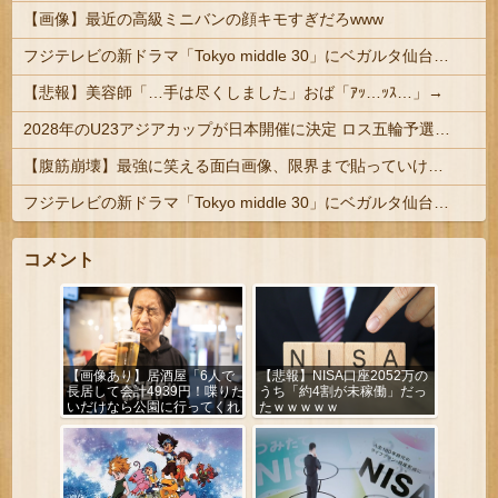
【画像】最近の高級ミニバンの顔キモすぎだろwww
フジテレビの新ドラマ「Tokyo middle 30」にベガルタ仙台っぽいネタが登場
【悲報】美容師「…手は尽くしました」おば「ｱｯ…ｯｽ…」→
2028年のU23アジアカップが日本開催に決定 ロス五輪予選を兼ねた大会
【腹筋崩壊】最強に笑える面白画像、限界まで貼っていけｗｗｗ
フジテレビの新ドラマ「Tokyo middle 30」にベガルタ仙台っぽいネタが登場
コメント
【画像あり】居酒屋「6人で
【悲報】NISA口座2052万の
長居して会計4939円！喋りた
うち「約4割が未稼働」だっ
いだけなら公園に行ってくれ
たｗｗｗｗｗ
（怒」