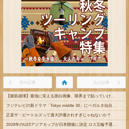
home
前の記事
次の記事
【腹筋崩壊】最強に笑える面白画像、限界まで貼っていけｗｗｗ
フジテレビの新ドラマ「Tokyo middle 30」にベガルタ仙台っぽいネタが登場
正直ザ・ビートルズって過大評価されすぎじゃねないか？
2028年のU23アジアカップが日本開催に決定 ロス五輪予選を兼ねた大会