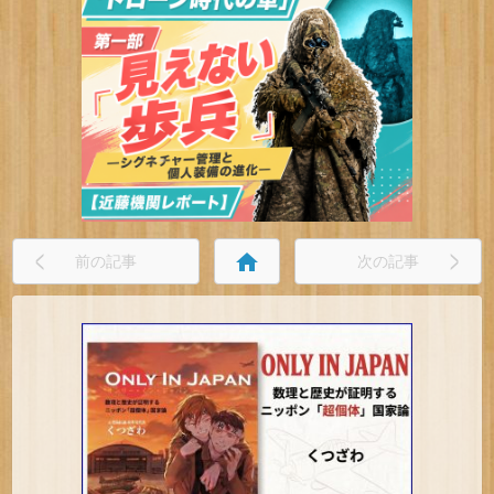
home
前の記事
次の記事