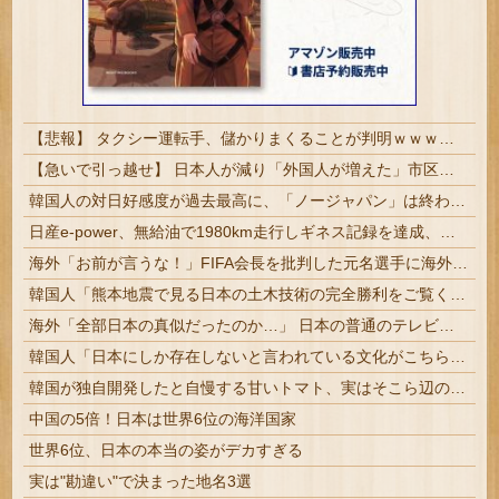
【悲報】 タクシー運転手、儲かりまくることが判明ｗｗｗｗｗｗｗｗ
【急いで引っ越せ】 日本人が減り「外国人が増えた」市区町村ランキングキタ━━!
韓国人の対日好感度が過去最高に、「ノージャパン」は終わった？＝ネット「中国より100倍いい」
日産e-power、無給油で1980km走行しギネス記録を達成、無駄な発電や送電ロスなくEVよりエコを証明
海外「お前が言うな！」FIFA会長を批判した元名選手に海外から猛反発！（海外の反応）
韓国人「熊本地震で見る日本の土木技術の完全勝利をご覧ください」→「これはすごいわ」「こういうのを見ると日本人は何か適当に作る感じがしない・・・」...
海外「全部日本の真似だったのか…」 日本の普通のテレビ番組が最新SNSの数十年先を行っていたと話題に
韓国人「日本にしか存在しないと言われている文化がこちら・・・」
韓国が独自開発したと自慢する甘いトマト、実はそこら辺のトマトに砂糖水を注入していただけなのが判明して大問題にw
中国の5倍！日本は世界6位の海洋国家
世界6位、日本の本当の姿がデカすぎる
実は"勘違い"で決まった地名3選