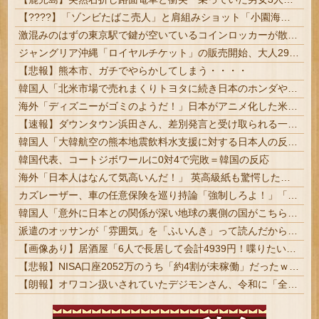
【????】「ゾンビたばこ売人」と肩組みショット「小園海斗」に注がれる“厳しい視線” 「レギュラー剥奪も選択肢のひとつに」
激混みのはずの東京駅で鍵が空いているコインロッカーが散見、「ラッキー」と思って中を確認してみると……
ジャングリア沖縄「ロイヤルチケット」の販売開始、大人29,700円にｗｗｗｗｗｗｗｗｗ
【悲報】熊本市、ガチでやらかしてしまう・・・・
韓国人「北米市場で売れまくりトヨタに続き日本のホンダやスズキも今年第2四半期に大幅な黒字を記録！」→「あまりにも見事なV字回復‥」
海外「ディズニーがゴミのようだ！」日本がアニメ化した米人気SF作品に絶賛の声が殺到中
【速報】ダウンタウン浜田さん、差別発言と受け取られる一言で炎上ｗｗｗｗｗｗ
韓国人「大韓航空の熊本地震飲料水支援に対する日本人の反応をご覧ください・・・」→「」
韓国代表、コートジボワールに0対4で完敗＝韓国の反応
海外「日本人はなんて気高いんだ！」 英高級紙も驚愕した極限の中の日本人の姿に世界が衝撃
カズレーザー、車の任意保険を巡り持論「強制しろよ！」「保険にも入れないヤツは運転すんなよ」
韓国人「意外に日本との関係が深い地球の裏側の国がこちらです‥」→「国境を越えた驚くべき歴史のつながり‥」
派遣のオッサンが「雰囲気」を「ふいんき」って読んだから蹴り飛ばしたわ...仕事舐めんな
【画像あり】居酒屋「6人で長居して会計4939円！喋りたいだけなら公園に行ってくれ（怒」
【悲報】NISA口座2052万のうち「約4割が未稼働」だったｗｗｗｗｗ
【朗報】オワコン扱いされていたデジモンさん、令和に「全盛期を超える利益」を生み出していた