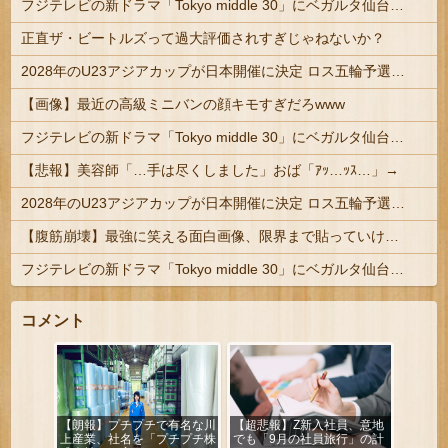
フジテレビの新ドラマ「Tokyo middle 30」にベガルタ仙台っぽいネタが登場
正直ザ・ビートルズって過大評価されすぎじゃねないか？
2028年のU23アジアカップが日本開催に決定 ロス五輪予選を兼ねた大会
【画像】最近の高級ミニバンの顔キモすぎだろwww
フジテレビの新ドラマ「Tokyo middle 30」にベガルタ仙台っぽいネタが登場
【悲報】美容師「…手は尽くしました」おば「ｱｯ…ｯｽ…」→
2028年のU23アジアカップが日本開催に決定 ロス五輪予選を兼ねた大会
【腹筋崩壊】最強に笑える面白画像、限界まで貼っていけｗｗｗ
フジテレビの新ドラマ「Tokyo middle 30」にベガルタ仙台っぽいネタが登場
コメント
【朗報】プチプチで有名な川
【超悲報】Z新入社員、意地
上産業、社名を「プチプチ株
でも「9月の社員旅行」の計