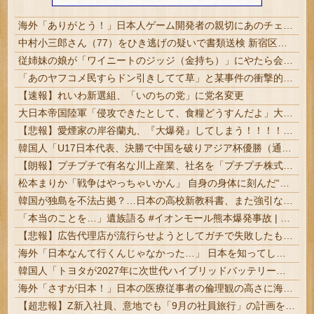
海外「ありがとう！」日本人ゲーム開発者の親切にあのチェコの英雄も超感動
中村小三郎さん（77）をひき逃げの疑いで書類送検 新宿区の路上で歩行者の20代女性をはねてけがをさせたうえ、そのまま逃走か #歌舞伎
従姉妹の娘が「ワイニートのジッジ（金持ち）」にやたら会いに来る理由ｗｗｗｗｗ
「あのヤフコメ民すらドン引きしてて草」と某事件の衝撃的な公判が話題に、なんか変な力が働いてんのかってくらい……
【速報】れいわ新選組、「いのちの党」に党名変更
大日本帝国陸軍「侵攻できたとして、食糧どうすんだよ」大本営「現地調達」陸軍「え？」
【悲報】愛煙家の岸谷蘭丸、『大爆発』してしまう！！！！！！
韓国人「U17日本代表、決勝で中国を破りアジア杯優勝（通算5回目・最多優勝国）」→「韓国は8強で落ちたのに・・・もう越えられない壁になってしまったね」「韓国は監督の問題が大きい」「日本はもうどんなに精神勝利したところで超えられない壁である」
【朗報】プチプチで有名な川上産業、社名を「プチプチ株式会社」に変更ｗｗｗｗｗ
松本まりか「戦争はやっちゃいかん」 自身の身体に刻んだ“祖父の言葉”を投稿 #芸能
韓国が独島を不法占拠？…日本の高校新教科書、また強引な主張＝韓国の反応
「本当のことを…」遺族語る #イオンモール熊本爆発事故 | 遺族も怒る相手がおかしいと思わないのかな
【悲報】広告代理店が流行らせようとしてガチで失敗したものｗｗｗｗｗｗｗｗｗｗｗｗｗｗｗｗｗｗｗｗ
海外「日本なんて行くんじゃなかった…」 日本を知ってしまったディズニー信者、帰国後『本家』に失望する事態に
韓国人「トヨタが2027年に次世代ハイブリッドバッテリーを導入へ！最大1000kmの航続距離や超高速充電を目指す」
海外「さすが日本！」日本の医療従事者の倫理観の高さに海外が超感動
【超悲報】Z新入社員、意地でも「9月の社員旅行」の計画をやらないｗｗｗｗｗ