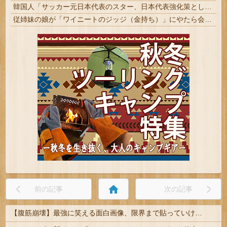
韓国人「サッカー元日本代表のスター、日本代表強化策として“韓日定期戦”の復活を提案・・・」→「これはマジで良いと思う」「今すぐやったらガチでボコられるだろうね 10年後にやらないか？」「やめてくれ、勝っても負けても後味が悪い」
従姉妹の娘が「ワイニートのジッジ（金持ち）」にやたら会いに来る理由ｗｗｗｗｗ
home
前の記事
次の記事
【腹筋崩壊】最強に笑える面白画像、限界まで貼っていけｗｗｗ