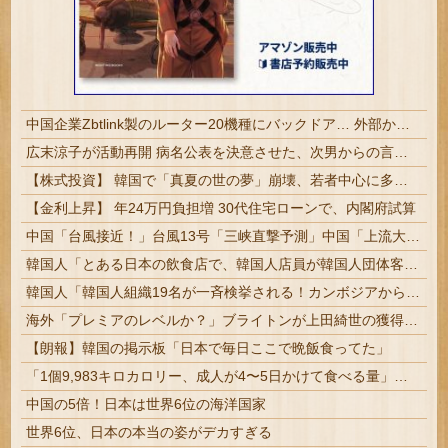
中国企業Zbtlink製のルーター20機種にバックドア… 外部から完全制御のおそれ
広末涼子が活動再開 病名公表を決意させた、次男からの言葉明かす
【株式投資】 韓国で「真夏の世の夢」崩壊、若者中心に多くの人が「人生オワタ」―中国メディア
【金利上昇】 年24万円負担増 30代住宅ローンで、内閣府試算
中国「台風接近！」台風13号「三峡直撃予測」中国「上流大洪水！（三峡上流」中国都市「8/5の映像（動画」三峡ダム「緊急放流（決壊危機」中国「下流大水害（震え声」→
韓国人「とある日本の飲食店で、韓国人店員が韓国人団体客と口論になった理由がこちら・・・」
韓国人「韓国人組織19名が一斉検挙される！カンボジアからカザフスタンへ拠点を移して詐欺活動を続けたされた犯罪グループの末路がこちらです」
海外「プレミアのレベルか？」ブライトンが上田綺世の獲得に動き出して海外大騒ぎ！（海外の反応）
【朗報】韓国の掲示板「日本で毎日ここで晩飯食ってた」
「1個9,983キロカロリー、成人が4〜5日かけて食べる量」店名は『心臓発作グリル』、そこで本当に心臓発作が起きた日
中国の5倍！日本は世界6位の海洋国家
世界6位、日本の本当の姿がデカすぎる