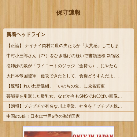
保守速報
新着ヘッドライン
【正論】 ナイナイ岡村に世の夫たちが『大共感』してしまうｗｗｗｗｗｗｗｗ
中村小三郎さん（77）をひき逃げの疑いで書類送検 新宿区の路上で歩行者の20代女性をはねてけがをさせたうえ、そのまま逃走か #歌舞伎
従姉妹の娘が「ワイニートのジッジ（金持ち）」にやたら会いに来る理由ｗｗｗｗｗ
大日本帝国陸軍「侵攻できたとして、食糧どうすんだよ」大本営「現地調達」陸軍「え？」
【速報】れいわ新選組、「いのちの党」に党名変更
芸能界を引退した爆乳女、なぜか今もSNSでお◯ぱい画像を投稿！
【朗報】プチプチで有名な川上産業、社名を「プチプチ株式会社」に変更ｗｗｗｗｗ
中国の5倍！日本は世界6位の海洋国家