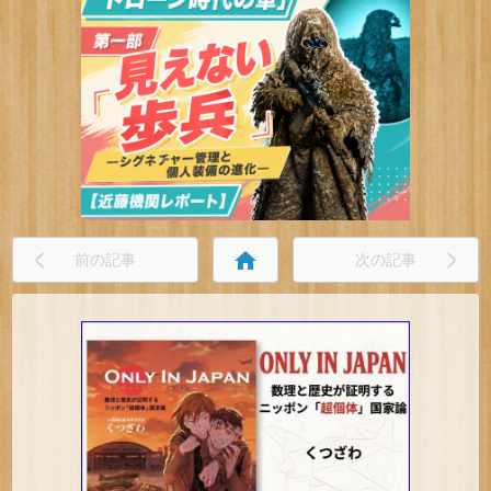
home
前の記事
次の記事