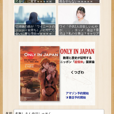
式会社」に変更ｗｗｗｗｗ
画をやらないｗｗｗｗｗ
従姉妹の娘が「ワイニートの
ワイ「子供2人目欲しいんや
ジッジ（金持ち）」にやたら
が、、、」ヨッメ「金は？育
会いに来る理由ｗｗｗｗｗ
児は？私の仕事は？キャリア
は？」
名前