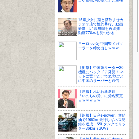
こそ反省が必要だ」と主張
15歳少女に薬と酒飲ませカ
ラオケ店で性的暴行、動画
撮影 54歳無職を再逮捕
動画770本も見つかる
ヨーロッパが中国製メガソ
ーラーを締め出しｗｗｗ
【衝撃】中国製ルーター20
機種にバックドア発見！ ネ
ットに繋ぐだけで35秒ごと
に中国のサーバーと通信
【速報】れいわ新選組、
「いのちの党」に党名変更
ｗｗｗｗｗｗ
【朗報】日産e-power、無給
油で1980km走行しギネス記
録を達成 55Lタンクでリッ
ター36km（SUV）