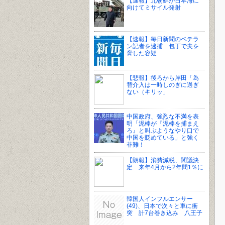
【速報】北朝鮮が日本海に
向けてミサイル発射
【速報】毎日新聞のベテラ
ン記者を逮捕 包丁で夫を
脅した容疑
【悲報】後ろから岸田「為
替介入は一時しのぎに過ぎ
ない（キリッ」
中国政府、強烈な不満を表
明「泥棒が『泥棒を捕まえ
ろ』と叫ぶようなやり口で
中国を貶めている」と強く
非難！
【朗報】消費減税、閣議決
定 来年4月から2年間1％に
韓国人インフルエンサー
(49)、日本で次々と車に衝
突 計7台巻き込み 八王子