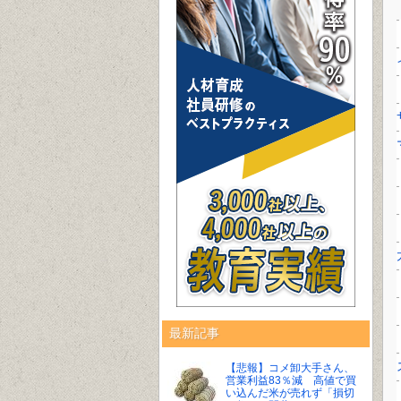
最新記事
【悲報】コメ卸大手さん、
営業利益83％減 高値で買
い込んだ米が売れず「損切