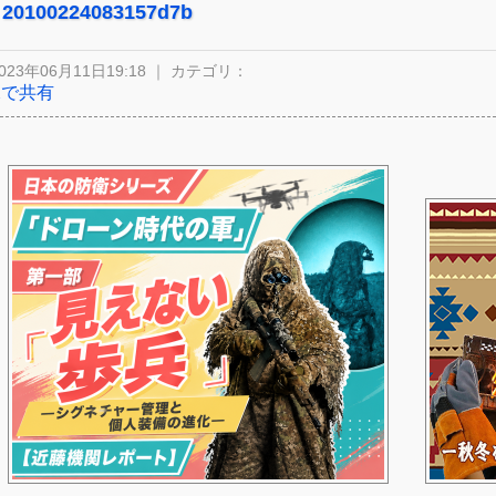
20100224083157d7b
023年06月11日19:18 ｜ カテゴリ：
Xで共有