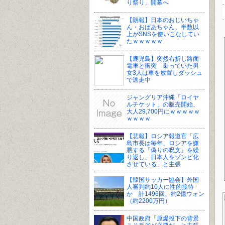
り祭り」開幕へ
【朗報】日本のおじいちゃ
ん・おばあちゃん、半数以
上がSNSを使いこなしてい
たｗｗｗｗｗ
【鹿児島】突然右折し路面
電車と衝突 乗っていた男
女3人は車を放置しダッシュ
で逃走中
ジャングリア沖縄「ロイヤ
ルチケット」の販売開始、
大人29,700円にｗｗｗｗｗ
ｗｗｗｗ
【悲報】ロシア報道官「広
島市長は毎年、ロシアを嫌
悪する『偽りの呪文』を繰
り返し、日本人をゾンビ化
させている」と主張
【韓国サッカー協会】外国
人審判約10人に性的接待
か 計1496回、約2億ウォン
（約2200万円）
中国政府「原爆投下の背景