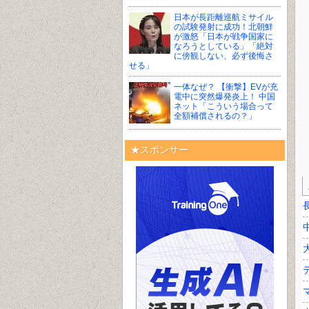
日本が長距離巡航ミサイル
の試験発射に成功！北朝鮮
が激怒「日本が戦争国家に
なろうとしている」「絶対
に傍観しない、必ず後悔さ
せる」
一体なぜ？ 【衝撃】EVが充
電中に突然爆発炎上！ 中国
ネット「こういう場合って
全額補償されるの？」
★スポンサー