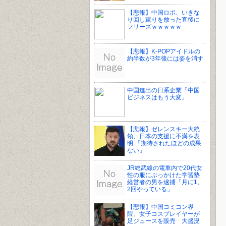
【悲報】中国ロボ、いきな
り回し蹴りを放った直後に
フリーズｗｗｗｗｗ
【悲報】K-POPアイドルの
約半数が3年後には姿を消す
中国進出の日系企業「中国
ビジネスはもう大変」
【悲報】ゼレンスキー大統
領、日本の支援に不満を表
明 「期待されたほどの成果
ない」
JR総武線の電車内で20代女
性の服にぶっかけた学習塾
経営者の男を逮捕「月に1、
2回やっている」
【悲報】中国コミコン界
隈、女子コスプレイヤーが
足ジュースを販売 大盛況