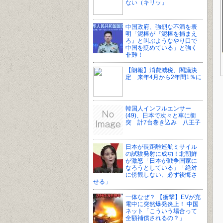
ない（キリッ」
中国政府、強烈な不満を表
明「泥棒が『泥棒を捕まえ
ろ』と叫ぶようなやり口で
中国を貶めている」と強く
非難！
【朗報】消費減税、閣議決
定 来年4月から2年間1％に
韓国人インフルエンサー
(49)、日本で次々と車に衝
突 計7台巻き込み 八王子
日本が長距離巡航ミサイル
の試験発射に成功！北朝鮮
が激怒「日本が戦争国家に
なろうとしている」「絶対
に傍観しない、必ず後悔さ
せる」
一体なぜ？ 【衝撃】EVが充
電中に突然爆発炎上！ 中国
ネット「こういう場合って
全額補償されるの？」