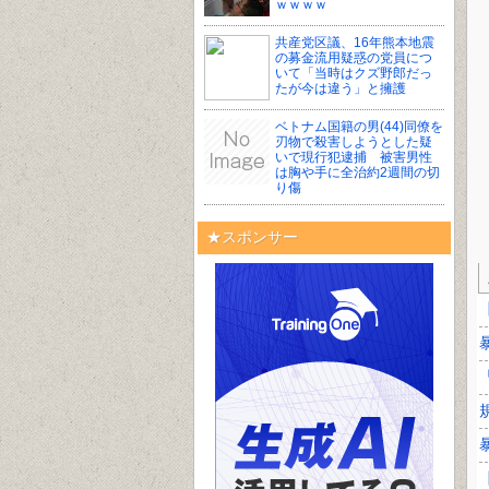
ｗｗｗｗ
共産党区議、16年熊本地震
の募金流用疑惑の党員につ
いて「当時はクズ野郎だっ
たが今は違う」と擁護
ベトナム国籍の男(44)同僚を
刃物で殺害しようとした疑
いで現行犯逮捕 被害男性
は胸や手に全治約2週間の切
り傷
★スポンサー