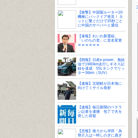
【衝撃】中国製ルーター20
機種にバックドア発見！ ネ
ットに繋ぐだけで35秒ごと
に中国のサーバーと通信
【速報】れいわ新選組、
「いのちの党」に党名変更
ｗｗｗｗｗｗ
【朗報】日産e-power、無給
油で1980km走行しギネス記
録を達成 55Lタンクでリッ
ター36km（SUV）
【速報】北朝鮮が日本海に
向けてミサイル発射
【速報】毎日新聞のベテラ
ン記者を逮捕 包丁で夫を
脅した容疑
【悲報】後ろから岸田「為
替介入は一時しのぎに過ぎ