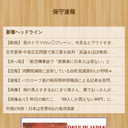
保守速報
新着ヘッドライン
【動画】 昔のドラマのレ◯プシーン、今見るとアウトすぎるｗｗｗｗｗｗｗｗｗ
古市憲寿 中居正広問題で第三委を批判「反論をほぼ無視」「彼らが一方的に言ったことが世の中に定着してしまう」橋下徹も同調
【赤っ恥】「航空機事故で『搭乗者に日本人は居ない』という発表は嫌い。人間として同じ価値だと思う」→ツッコミ殺到も「自分が気に入らないと思った」と...
【悲報】消費税減税に反対している自民党議員9人が判明ｗｗｗｗｗｗ
【速報】バスローブ姿の秋田県幹部職員による記者会見問題、ラブホテルからの参加だと特定「体調が優れなかったため...」とは何だったのか
【画像】 例の美人すぎるおにぎり屋さん、裏でおっさんが握っていたｗｗｗｗｗｗｗｗｗｗｗｗｗｗｗｗｗ
【画像あり】昨日の銀だこ、「88人しか買えない88円」に大行列をなす都民コチラｗｗｗｗｗ
中国の5倍！日本は世界6位の海洋国家