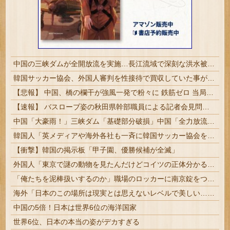
中国の三峡ダムが全開放流を実施…長江流域で深刻な洪水被害！
韓国サッカー協会、外国人審判を性接待で買収していた事が判明
【悲報】 中国、橋の欄干が強風一発で粉々に 鉄筋ゼロ 当局「接着剤でくっつけただけ」「正常で、品質問題はない」
【速報】 バスローブ姿の秋田県幹部職員による記者会見問題、ラブホテルからの参加だと特定「体調が優れなかったため...」とは何だったのか
中国「大豪雨！」三峡ダム「基礎部分破損」中国「全力放流！」台風13号「中国上陸予測」台風15号「中国接近（画像」中国「台風同時上陸！（穀物生産が壊滅危機」→
韓国人「英メディアや海外各社も一斉に韓国サッカー協会を巡る過去の不祥事を報道！」→「国際的な信用失墜の危機‥」
【衝撃】韓国の掲示板「甲子園、優勝候補が全滅」
外国人「東京で謎の動物を見たんだけどコイツの正体分かる？」
「俺たちを泥棒扱いするのか」職場のロッカーに南京錠をつけた女性、海外の判定は…
海外「日本のこの場所は現実とは思えないレベルで美しい…！」外国人が感動する日本の景色とは・・・？【海外の反応】
中国の5倍！日本は世界6位の海洋国家
世界6位、日本の本当の姿がデカすぎる