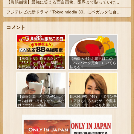
【腹筋崩壊】最強に笑える面白画像、限界まで貼っていけｗｗｗ
フジテレビの新ドラマ「Tokyo middle 30」にベガルタ仙台っぽいネタが登場
コメント
【画像あり】昨日の銀だこ、
【画像あり】お前らはこの
「88人しか買えない88円」に
「ハンバーグ定食」にいくら
大行列をなす都民コチラｗｗ
払える？
ｗｗｗ
【悲報】親「うちの子にはゲ
鈴木紗理奈（49）「ボランテ
ームは買い与えません。本だ
ィアはもちろんだが、今熊本
けで十分」→結果
へ旅行に行くことも支援にな
る」