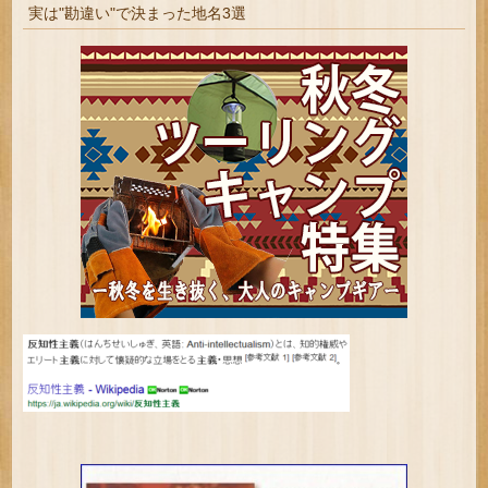
実は"勘違い"で決まった地名3選