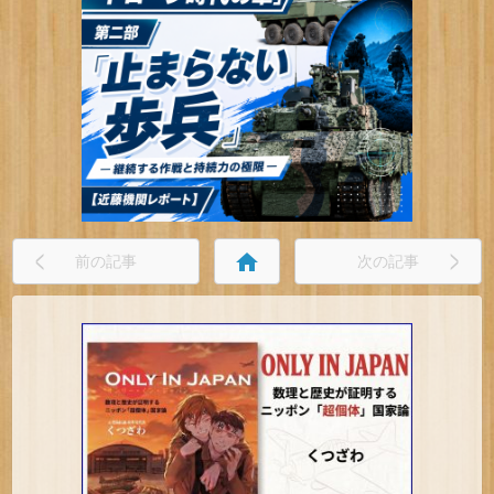
home
前の記事
次の記事