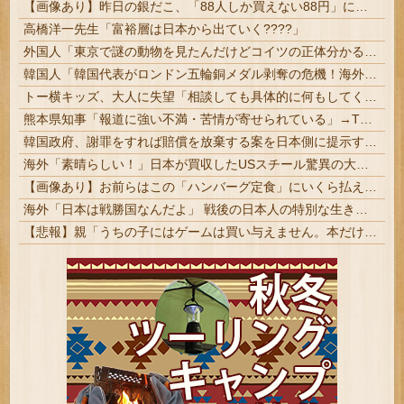
【画像あり】昨日の銀だこ、「88人しか買えない88円」に大行列をなす都民コチラｗｗｗｗｗ
高橋洋一先生「富裕層は日本から出ていく????」
外国人「東京で謎の動物を見たんだけどコイツの正体分かる？」
韓国人「韓国代表がロンドン五輪銅メダル剥奪の危機！海外メディアが『時効の壁を越えてIOCの調査対象になり得る』と報道！」
トー横キッズ、大人に失望「相談しても具体的に何もしてくれなくて傷つく。福祉は自由が奪われる」
熊本県知事「報道に強い不満・苦情が寄せられている」→TBSの報道特集がまさにそれな件
韓国政府、謝罪をすれば賠償を放棄する案を日本側に提示するも拒否される＝韓国の反応
海外「素晴らしい！」日本が買収したUSスチール驚異の大復活に米国人が大喜び
【画像あり】お前らはこの「ハンバーグ定食」にいくら払える？
海外「日本は戦勝国なんだよ」 戦後の日本人の特別な生き様に各国から称賛の声
【悲報】親「うちの子にはゲームは買い与えません。本だけで十分」→結果