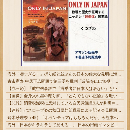
海外「凄すぎる！」折り紙と並ぶあの日本の偉大な発明に海外がびっくり仰天
古市憲寿 中居正広問題で第三委を批判「反論をほぼ無視」「彼らが一方的に言ったことが世の中に定着してしまう」橋下徹も同調
【赤っ恥】「航空機事故で『搭乗者に日本人は居ない』という発表は嫌い。人間として同じ価値だと思う」→ツッコミ殺到も「自分が気に入らないと思った」と...
【画像】全身入れ墨の彫り師、『とんでもない正論』を吐いて30万再生されてしまうｗｗｗｗｗｗｗ
【悲報】消費税減税に反対している自民党議員9人が判明ｗｗｗｗｗｗ
【速報】バスローブ姿の秋田県幹部職員による記者会見問題、ラブホテルからの参加だと特定「体調が優れなかったため...」とは何だったのか
鈴木紗理奈（49）「ボランティアはもちろんだが、今熊本へ旅行に行くことも支援になる」
海外「日本がキラキラして見える…」 日本の街頭インタビューに登場した女子高生4人組がエモすぎると話題に