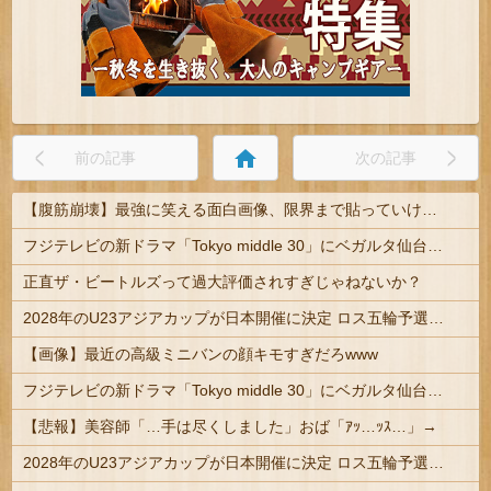
home
前の記事
次の記事
【腹筋崩壊】最強に笑える面白画像、限界まで貼っていけｗｗｗ
フジテレビの新ドラマ「Tokyo middle 30」にベガルタ仙台っぽいネタが登場
正直ザ・ビートルズって過大評価されすぎじゃねないか？
2028年のU23アジアカップが日本開催に決定 ロス五輪予選を兼ねた大会
【画像】最近の高級ミニバンの顔キモすぎだろwww
フジテレビの新ドラマ「Tokyo middle 30」にベガルタ仙台っぽいネタが登場
【悲報】美容師「…手は尽くしました」おば「ｱｯ…ｯｽ…」→
2028年のU23アジアカップが日本開催に決定 ロス五輪予選を兼ねた大会