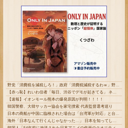
野党「消費税を減税しろ！」政府「消費税減税するわｗ」野党「消費税を減税するな！」
【赤っ恥】れいわ信者「毎日、渋谷でデモが起きてる」 ネット「参加者の少なさを隠すために通行人に混じってるのリプ欄でバラされてて草」
【速報】イオンモール熊本の爆発原因が判明！！！！
韓国警察、大韓サッカー協会を家宅捜索 代表監督選考巡り
日本の商船が中国に臨検された場合は「台湾軍が対応」と台湾軍トップ！
海外「日本なんて行くんじゃなかった…」 日本を知ってしまったディズニー信者、帰国後『本家』に失望する事態に
韓国人「54年前に放送された日本アニメの作画のクオリティがこちら…」→「これは現代でも通用する…（ブルブル」＝韓国の反応