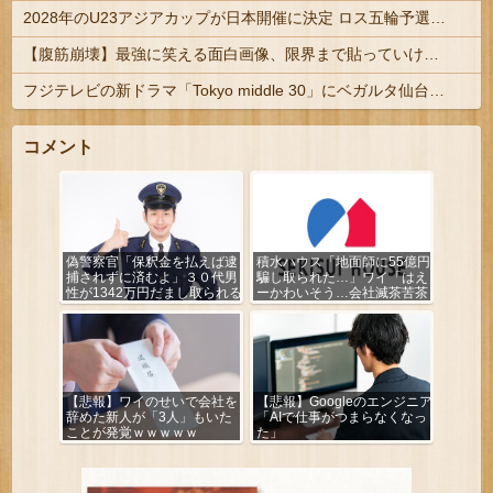
2028年のU23アジアカップが日本開催に決定 ロス五輪予選を兼ねた大会
【腹筋崩壊】最強に笑える面白画像、限界まで貼っていけｗｗｗ
フジテレビの新ドラマ「Tokyo middle 30」にベガルタ仙台っぽいネタが登場
コメント
偽警察官「保釈金を払えば逮
積水ハウス「地面師に55億円
捕されずに済むよ」３０代男
騙し取られた…」ワイ「はえ
性が1342万円だまし取られる
ーかわいそう…会社滅茶苦茶
やろなぁ」
【悲報】ワイのせいで会社を
【悲報】Googleのエンジニア
辞めた新人が「3人」もいた
「AIで仕事がつまらなくなっ
ことが発覚ｗｗｗｗｗ
た」