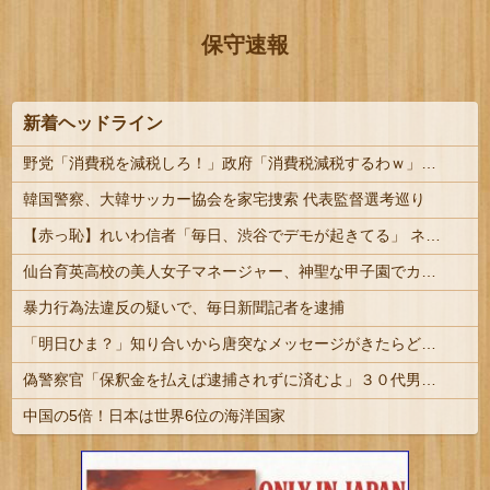
保守速報
新着ヘッドライン
野党「消費税を減税しろ！」政府「消費税減税するわｗ」野党「消費税を減税するな！」
韓国警察、大韓サッカー協会を家宅捜索 代表監督選考巡り
【赤っ恥】れいわ信者「毎日、渋谷でデモが起きてる」 ネット「参加者の少なさを隠すために通行人に混じってるのリプ欄でバラされてて草」
仙台育英高校の美人女子マネージャー、神聖な甲子園でカメラに向かってウインクをしてしまうｗｗｗｗｗ（動画あり）
暴力行為法違反の疑いで、毎日新聞記者を逮捕
「明日ひま？」知り合いから唐突なメッセージがきたらどうする？
偽警察官「保釈金を払えば逮捕されずに済むよ」３０代男性が1342万円だまし取られる
中国の5倍！日本は世界6位の海洋国家