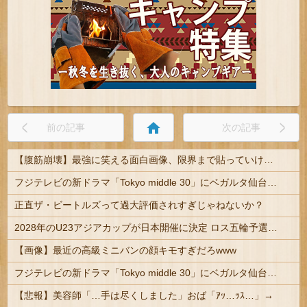
home
前の記事
次の記事
【腹筋崩壊】最強に笑える面白画像、限界まで貼っていけｗｗｗ
フジテレビの新ドラマ「Tokyo middle 30」にベガルタ仙台っぽいネタが登場
正直ザ・ビートルズって過大評価されすぎじゃねないか？
2028年のU23アジアカップが日本開催に決定 ロス五輪予選を兼ねた大会
【画像】最近の高級ミニバンの顔キモすぎだろwww
フジテレビの新ドラマ「Tokyo middle 30」にベガルタ仙台っぽいネタが登場
【悲報】美容師「…手は尽くしました」おば「ｱｯ…ｯｽ…」→