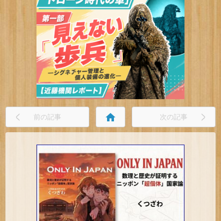
home
前の記事
次の記事