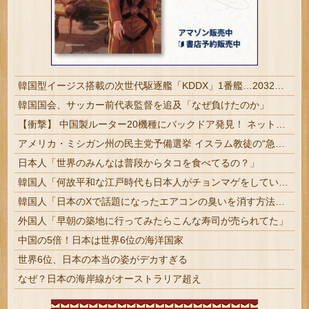
韓国型イージス搭載の次世代駆逐艦「KDDX」1番艦…2032年竣工と公示！
韓国国会、サッカー前代表監督を追及「なぜ負けたのか」
【衝撃】 中国製ルーター20機種にバックドア発見！ ネットに繋ぐだけで35秒ごとに中国のサーバーと通信
アメリカ・ミシガン州の民主党予備選挙 イスラム教徒の“急進左派”候補が勝利確実に⋯トランプ氏は批判
日本人「世界のみんなは普段からタコを食べてるの？」
韓国人「何故平和な江戸時代も日本人がチョンマゲをしていたのか、その驚くべき理由がこちらです」→「これが当時の社会構造‥」
韓国人「日本のXで話題になったエアコンの臭いを消す方法をご覧ください」→「これマジ？」
外国人「早朝の築地に行ってみたらこんな寿司が売られてた」
中国の5倍！日本は世界6位の海洋国家
世界6位、日本の本当の姿がデカすぎる
なぜ？日本の海岸線がオーストラリア超え