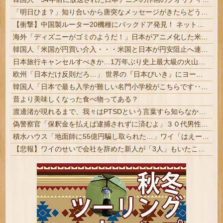
「明日ひま？」知り合いから唐突なメッセージがきたらどうする？
【衝撃】中国製ルーター20機種にバックドア発見！ ネットに繋ぐだけで35秒ごとに中国のサーバーと通信
海外「ディズニーがゴミのようだ！」日本がアニメ化した米人気SF作品に絶賛の声が殺到中
韓国人「米国が円買い介入・・・米国と日本が円安阻止へ連携」→「日本にはめっちゃ気を遣ってあげるねｗ」「ウォンも救ってくれ・・・」
日本旅行キャンセルすべきか…1万年ぶり史上最大級の火山の兆し＝韓国の反応
欧州「日本だけ反則だろ…」 世界の『日本びいき』にヨーロッパ全土から不満の声
韓国人「日本で最も入学が難しい名門小学校がこちらです‥」→「エリート人生が確定する超難関ルート‥」
昔より美味しくなった食べ物ってある？
渡邊渚が現れるまで、我々はPTSDという言葉すら知らなかったという事実
偽警察官「保釈金を払えば逮捕されずに済むよ」３０代男性が1342万円だまし取られる
積水ハウス「地面師に55億円騙し取られた…」ワイ「はえーかわいそう…会社滅茶苦茶やろなぁ」
【悲報】ワイのせいで会社を辞めた新人が「3人」もいたことが発覚ｗｗｗｗｗ