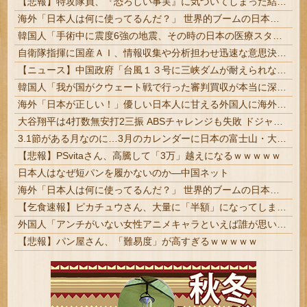
【悲報】特攻隊員、『恐ろしい事実』に気づいてしまった結果・・・・
海外「日本人は何に使ってるんだ？」 世界的ブームの日本の食品、買ってみたものの使い道が分からない外国人が続出
韓国人「手術中に震度6強の地震、その時の日本の医療スタッフたちの姿をご覧ください」→「マジで鳥肌立った」「こういう姿は韓国も見習わないと」「あんな状況なら日本だけではなく韓国の医療関係者も同じように行動したはずだ」【熊本地震】
自衛隊指揮に国産ＡＩ、情報収集や分析担わせ迅速な意思決定…「サカナＡＩ」有力・中国製排除
【ニュース】中国政府「台風１３号に三峡ダムが耐えられない！全開放流しろ！」⇒ 下流域の街が壊滅状態ｗｗｗｗｗ
韓国人「我が国がクウェート戦で行った審判買収が本当に深刻である理由がこちら…」→「これはダメなやつ…（ブルブル」＝韓国の反応
海外「日本が正しい！」優しい日本人に甘える外国人に海外が大騒ぎ
大谷翔平は4打数無安打2三振 ABSチャレンジも失敗 ドジャース8月1勝7敗と失速 #米国 | ここ数試合の大谷見てて思う
3.1節がある月なのに…3月のカレンダーに日本の富士山・大阪城・桜が描かれ物議＝韓国の反応
【悲報】PSvitaさん、高騰して「3万」越えになるｗｗｗｗｗ
日本人はなぜ短パンを履かないのか―中国ネット
海外「日本人は何に使ってるんだ？」 世界的ブームの日本の食品、買ってみたものの使い道が分からない外国人が続出
【乞食速報】ピカチュウさん、大量に「半額」になってしまうｗｗｗｗｗ
外国人「アンチがいない女性アニメキャラといえば誰が思い浮かぶ？」
【悲報】パン屋さん、「難易度」が高すぎるｗｗｗｗｗ