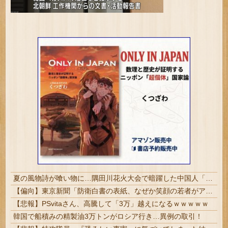
夏の風物詩が喰い物に…隅田川花火大会で暗躍した中国人「場所取り転売ヤー」の高笑い
【偏向】東京新聞「防衛白書の表紙、なぜか笑顔の若者がアニメ風に描かれている！」 ネット「血生臭い表紙の方が良かったとでも言うのか？」
【悲報】PSvitaさん、高騰して「3万」越えになるｗｗｗｗｗ
韓国で船積みの精製油3万トンがロシア行き…異例の取引！