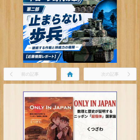
home
前の記事
次の記事