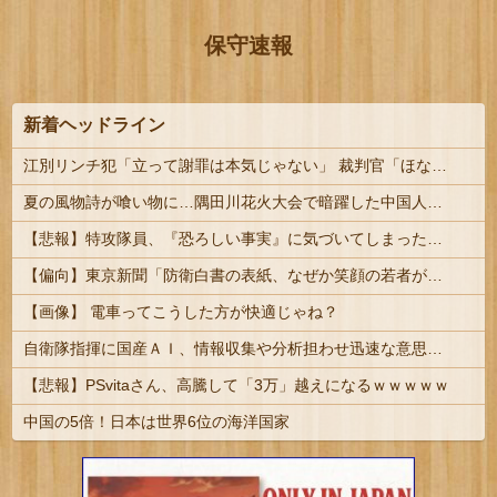
保守速報
新着ヘッドライン
江別リンチ犯「立って謝罪は本気じゃない」 裁判官「ほな裁判で土下座してないキミは本気じゃないな」
夏の風物詩が喰い物に…隅田川花火大会で暗躍した中国人「場所取り転売ヤー」の高笑い
【悲報】特攻隊員、『恐ろしい事実』に気づいてしまった結果・・・・
【偏向】東京新聞「防衛白書の表紙、なぜか笑顔の若者がアニメ風に描かれている！」 ネット「血生臭い表紙の方が良かったとでも言うのか？」
【画像】 電車ってこうした方が快適じゃね？
自衛隊指揮に国産ＡＩ、情報収集や分析担わせ迅速な意思決定…「サカナＡＩ」有力・中国製排除
【悲報】PSvitaさん、高騰して「3万」越えになるｗｗｗｗｗ
中国の5倍！日本は世界6位の海洋国家