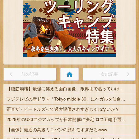
home
前の記事
次の記事
【腹筋崩壊】最強に笑える面白画像、限界まで貼っていけｗｗｗ
フジテレビの新ドラマ「Tokyo middle 30」にベガルタ仙台っぽいネタが登場
正直ザ・ビートルズって過大評価されすぎじゃねないか？
2028年のU23アジアカップが日本開催に決定 ロス五輪予選を兼ねた大会
【画像】最近の高級ミニバンの顔キモすぎだろwww