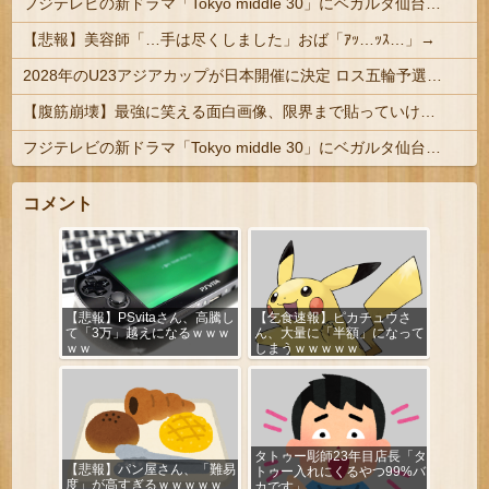
フジテレビの新ドラマ「Tokyo middle 30」にベガルタ仙台っぽいネタが登場
【悲報】美容師「…手は尽くしました」おば「ｱｯ…ｯｽ…」→
2028年のU23アジアカップが日本開催に決定 ロス五輪予選を兼ねた大会
【腹筋崩壊】最強に笑える面白画像、限界まで貼っていけｗｗｗ
フジテレビの新ドラマ「Tokyo middle 30」にベガルタ仙台っぽいネタが登場
コメント
【悲報】PSvitaさん、高騰し
【乞食速報】ピカチュウさ
て「3万」越えになるｗｗｗ
ん、大量に「半額」になって
ｗｗ
しまうｗｗｗｗｗ
タトゥー彫師23年目店長「タ
【悲報】パン屋さん、「難易
トゥー入れにくるやつ99%バ
度」が高すぎるｗｗｗｗｗ
カです」