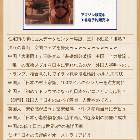
住宅街の隣に巨大データセンター爆誕。三井不動産「排熱？低周波音？データはまだ出せません」住民ブチギレ
洋服の青山、空調ウェアを発売ｗｗｗｗｗｗｗｗｗｗｗ
中国「大豪雨！」三峡ダム「基礎部分破損」中国「全力放流！」台風13号「中国上陸予測」台風15号「中国接近（画像」中国「台風同時上陸！（穀物生産が壊滅危機」→
「唯一の五輪メダルを日本に奪われるのか」外国人審判への“性接待”で大揺れの韓国サッカー界、ロンドン五輪メダル剝奪の可能性に戦々恐々「前例がない」
トランプ、核合意なしでイラン戦争撤退検討 ホルムズ海峡完全再開なら
韓国人「日本の村上宗隆、100マイルのシンカーを逆方向に・・・2戦連発の26号ソロホームラン」→「羨ましすぎる 韓国はこんな打者がいなのか」「ア...
外国人「初めてトラウマになった日本のアニメといえば何？」
【朗報】韓国人「日本の白バイ隊員、人間やめてる」
英国人「安心感が違う」冨安健洋、パレス移籍当日にデビュー！圧巻3連続ブロックも披露で現地サポが気づく..【海外の反応】
韓国人「日本が老廃物を洗い流す画期的な薬剤の開発に成功！アルツハイマー病の原因物質の蓄積を劇的に防げる可能性‥」
中国の5倍！日本は世界6位の海洋国家
なぜ？日本の海岸線がオーストラリア超え