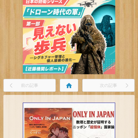
home
前の記事
次の記事