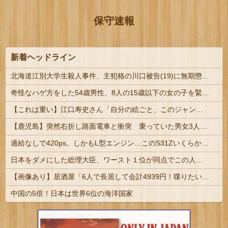
保守速報
新着ヘッドライン
北海道江別大学生殺人事件、主犯格の川口被告(19)に無期懲役の判決
奇怪なハゲ方をした54歳男性、8人の15歳以下の女の子を緊縛昏睡レイプしてハメ撮りして逮捕 | sssp://img.5ch.io/ico/gikog_pimiento.gif
【これは重い】江口寿史さん「自分の絵ごと、このジャンルはそろそろ終わりかな」
【鹿児島】突然右折し路面電車と衝突 乗っていた男女3人は車を放置しダッシュで逃走中
過給なしで420ps。しかもL型エンジン…このS31Zいくらかかってるんだ…
日本をダメにした総理大臣、ワースト１位が同点でこの人ｗｗｗｗｗｗ
【画像あり】居酒屋「6人で長居して会計4939円！喋りたいだけなら公園に行ってくれ（怒」
中国の5倍！日本は世界6位の海洋国家