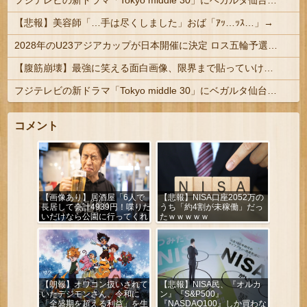
フジテレビの新ドラマ「Tokyo middle 30」にベガルタ仙台っぽいネタが登場
【悲報】美容師「…手は尽くしました」おば「ｱｯ…ｯｽ…」→
2028年のU23アジアカップが日本開催に決定 ロス五輪予選を兼ねた大会
【腹筋崩壊】最強に笑える面白画像、限界まで貼っていけｗｗｗ
フジテレビの新ドラマ「Tokyo middle 30」にベガルタ仙台っぽいネタが登場
コメント
【画像あり】居酒屋「6人で
【悲報】NISA口座2052万の
長居して会計4939円！喋りた
うち「約4割が未稼働」だっ
いだけなら公園に行ってくれ
たｗｗｗｗｗ
（怒」
【朗報】オワコン扱いされて
【悲報】NISA民、『オルカ
いたデジモンさん、令和に
ン』『S&P500』
「全盛期を超える利益」を生
『NASDAQ100』しか買わな