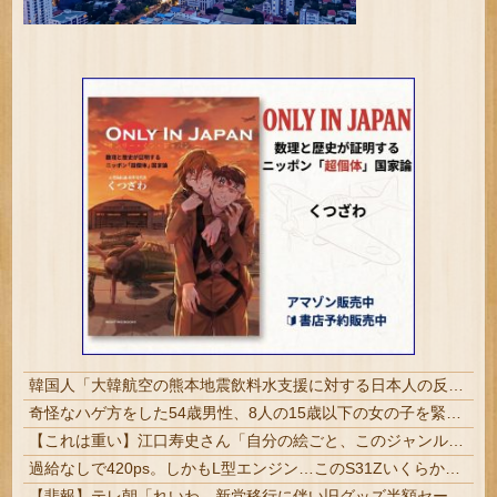
韓国人「大韓航空の熊本地震飲料水支援に対する日本人の反応をご覧ください・・・」→「」
奇怪なハゲ方をした54歳男性、8人の15歳以下の女の子を緊縛昏睡レイプしてハメ撮りして逮捕 | sssp://img.5ch.io/ico/gikog_pimiento.gif
【これは重い】江口寿史さん「自分の絵ごと、このジャンルはそろそろ終わりかな」
過給なしで420ps。しかもL型エンジン…このS31Zいくらかかってるんだ…
【悲報】テレ朝「れいわ、新党移行に伴い旧グッズ半額セール開催。でも『秘書給与疑惑』あるよね＾＾」