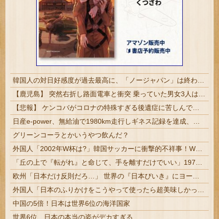
韓国人の対日好感度が過去最高に、「ノージャパン」は終わった？＝ネット「中国より100倍いい」
【鹿児島】 突然右折し路面電車と衝突 乗っていた男女3人は車を放置しダッシュで逃走中
【悲報】 ケンコバがコロナの特殊すぎる後遺症に苦しんでいる模様…お前らの周りにもこんな奴いる？
日産e-power、無給油で1980km走行しギネス記録を達成、無駄な発電や送電ロスなくEVよりエコを証明
グリーンコーラとかいうやつ飲んだ？
外国人「2002年W杯は?」韓国サッカーに衝撃的不祥事！W杯予選でレフリーへの性的接待発覚！海外騒然！【海外の反応】
「丘の上で『転がれ』と命じて、手を離すだけでいい」1975年、ただの石を箱に入れて売った男の話
欧州「日本だけ反則だろ…」 世界の『日本びいき』にヨーロッパ全土から不満の声
外国人「日本のふりかけをこうやって使ったら超美味しかった！」
中国の5倍！日本は世界6位の海洋国家
世界6位、日本の本当の姿がデカすぎる