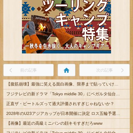
home
前の記事
次の記事
【腹筋崩壊】最強に笑える面白画像、限界まで貼っていけｗｗｗ
フジテレビの新ドラマ「Tokyo middle 30」にベガルタ仙台っぽいネタが登場
正直ザ・ビートルズって過大評価されすぎじゃねないか？
2028年のU23アジアカップが日本開催に決定 ロス五輪予選を兼ねた大会
【画像】最近の高級ミニバンの顔キモすぎだろwww