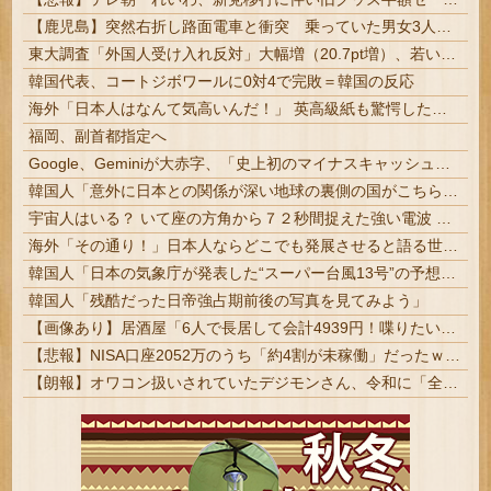
【鹿児島】突然右折し路面電車と衝突 乗っていた男女3人は車を放置しダッシュで逃走中
東大調査「外国人受け入れ反対」大幅増（20.7pt増）、若い世代で増加幅大
韓国代表、コートジボワールに0対4で完敗＝韓国の反応
海外「日本人はなんて気高いんだ！」 英高級紙も驚愕した極限の中の日本人の姿に世界が衝撃
福岡、副首都指定へ
Google、Geminiが大赤字、「史上初のマイナスキャッシュフロー」に陥る
韓国人「意外に日本との関係が深い地球の裏側の国がこちらです‥」→「国境を越えた驚くべき歴史のつながり‥」
宇宙人はいる？ いて座の方角から７２秒間捉えた強い電波 正体不明の「Ｗｏｗ！信号」…「転換点」 | 宇宙人はいる？
海外「その通り！」日本人ならどこでも発展させると語る世界的大富豪に海外が大騒ぎ
韓国人「日本の気象庁が発表した“スーパー台風13号”の予想進路をご覧ください・・・」→「これ韓国は完全に直撃なんだけど」「信じませんｗｗｗ」
韓国人「残酷だった日帝強占期前後の写真を見てみよう」
【画像あり】居酒屋「6人で長居して会計4939円！喋りたいだけなら公園に行ってくれ（怒」
【悲報】NISA口座2052万のうち「約4割が未稼働」だったｗｗｗｗｗ
【朗報】オワコン扱いされていたデジモンさん、令和に「全盛期を超える利益」を生み出していた