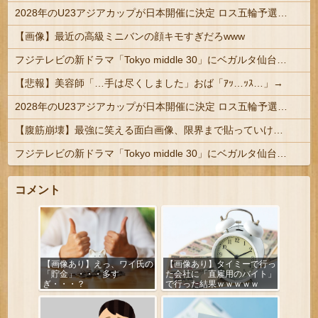
2028年のU23アジアカップが日本開催に決定 ロス五輪予選を兼ねた大会
【画像】最近の高級ミニバンの顔キモすぎだろwww
フジテレビの新ドラマ「Tokyo middle 30」にベガルタ仙台っぽいネタが登場
【悲報】美容師「…手は尽くしました」おば「ｱｯ…ｯｽ…」→
2028年のU23アジアカップが日本開催に決定 ロス五輪予選を兼ねた大会
【腹筋崩壊】最強に笑える面白画像、限界まで貼っていけｗｗｗ
フジテレビの新ドラマ「Tokyo middle 30」にベガルタ仙台っぽいネタが登場
コメント
【画像あり】えっ、ワイ氏の
【画像あり】タイミーで行っ
「貯金」・・・多す
た会社に「直雇用のバイト」
ぎ・・・？
で行った結果ｗｗｗｗｗ