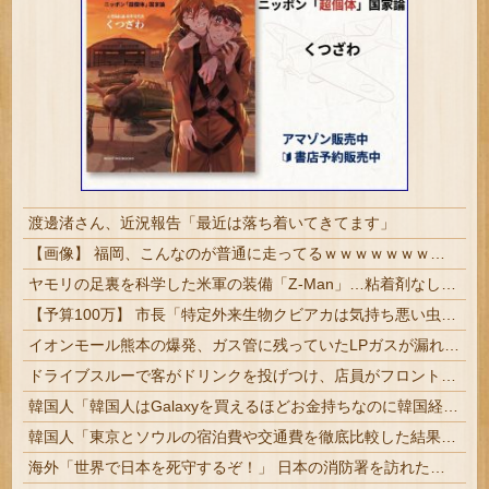
渡邊渚さん、近況報告「最近は落ち着いてきてます」
【画像】 福岡、こんなのが普通に走ってるｗｗｗｗｗｗｗｗｗｗｗｗｗｗｗｗｗｗｗｗｗｗｗｗｗｗｗｗｗｗｗｗｗｗｗｗｗｗｗｗ
ヤモリの足裏を科学した米軍の装備「Z-Man」…粘着剤なしで垂直壁を走る驚異の技術！
【予算100万】 市長「特定外来生物クビアカは気持ち悪い虫だしそんな需要ないと思う」1匹300円相当の報奨金→初日に42万取られ焦り
イオンモール熊本の爆発、ガス管に残っていたLPガスが漏れたことが原因か 経産省が全国の大規模施設でガス供給設備の点検要請
ドライブスルーで客がドリンクを投げつけ、店員がフロントガラスを割る「ハンマーが手元にある時点で察した」【海外の反応】
韓国人「韓国人はGalaxyを買えるほどお金持ちなのに韓国経済は本当に厳しいんですか？」
韓国人「東京とソウルの宿泊費や交通費を徹底比較した結果判明した驚きの物価事情がこちらです」→「こんなに物価差があるの？‥」
海外「世界で日本を死守するぞ！」 日本の消防署を訪れたちびっ子集団が世界をメロメロに