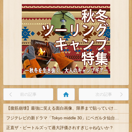
home
前の記事
次の記事
【腹筋崩壊】最強に笑える面白画像、限界まで貼っていけｗｗｗ
フジテレビの新ドラマ「Tokyo middle 30」にベガルタ仙台っぽいネタが登場
正直ザ・ビートルズって過大評価されすぎじゃねないか？