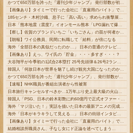
かつて650万部を誇った『週刊少年ジャンプ』 発行部数が初の100万部割れ… 国内の紙雑誌で「100万部超」ゼロに
【画像あり】タイミーで行った会社に「直雇用のバイト」で行った結果ｗｗｗｗｗ
185センチ・木村沙織、息子に「高い高い」求められ衝撃展開激白 ｗｗｗｗｗｗｗｗｗｗ
日本「熊本地震（震度7」イオンモール熊本「LPG漏れて爆発（液化石油ｶﾞｽ」日本「爆発で火災が吹き飛ぶ（爆轟発生説」ハビタ「遺族説明の虚偽を認め...
【察し】佐賀のブランドいちご「いちごさん」の苗が何者かに2000株盗まれる
【朗報】ワイ公務員、民間に転職して「給料」が倍になる
海外「全部日本の真似だったのか…」 日本の普通のテレビ番組が最新SNSの数十年先を行っていたと話題に
【画像あり】えっ、ワイ氏の「貯金」・・・多すぎ・・・？
大谷翔平が今季初の1試合2本塁打 25号先頭弾＆26号2ランの活躍 なおドジャースは逆転負けで6連敗 カブス今永 #ド軍 | OPSトップです | タッカーの打率240より酷い
韓国人「何故日本が世界を魅了し続け観光大国になったのか？その理由がこちら‥」→「文化的なソフトパワーが凄い」
かつて650万部を誇った「週刊少年ジャンプ」、発行部数が初の100万部割れ | 女向けになって主人公がヒョロヒョロの男の子ばかりになったのは
【速報】NHK職員が番組出演者から性被害
日本旅行キャンセルすべきか…1万年ぶり史上最大級の火山の兆し＝韓国の反応
韓国人「PSG、日本の鈴木彩艶に約60億円で正式オファー・・・」→「あいつがそれほどなのか（ブルブル）」「レギュラーとして出れるとは思わないけど、それでもやっぱり羨ましいね」
海外「マジ泣いた！」実話を描いた日本の最新アニメの完成度に海外が超感動
海外「日本がキラキラして見える…」 日本の街頭インタビューに登場した女子高生4人組がエモすぎると話題に
【画像あり】タイミーで行った会社に「直雇用のバイト」で行った結果ｗｗｗｗｗ
結婚相談所職員さん、子なし女にド正論を述べてしまう…