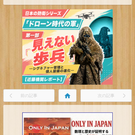
home
前の記事
次の記事