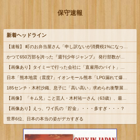
保守速報
新着ヘッドライン
【速報】 町のお弁当屋さん「申し訳ないが消費税1%になったらその分商品代を値上げするわ」 「うちも！」
かつて650万部を誇った『週刊少年ジャンプ』 発行部数が初の100万部割れ… 国内の紙雑誌で「100万部超」ゼロに
【画像あり】タイミーで行った会社に「直雇用のバイト」で行った結果ｗｗｗｗｗ
日本「熊本地震（震度7」イオンモール熊本「LPG漏れて爆発（液化石油ｶﾞｽ」日本「爆発で火災が吹き飛ぶ（爆轟発生説」ハビタ「遺族説明の虚偽を認め...
185センチ・木村沙織、息子に「高い高い」求められ衝撃展開激白 ｗｗｗｗｗｗｗｗｗｗ
【画像】 「キム兄」こと芸人・木村祐一さん（63歳）、最新の松本人志さんとのツーショットが完全に別人だとネット騒然！ 「マジで誰かわからん」...
【画像あり】えっ、ワイ氏の「貯金」・・・多すぎ・・・？
世界6位、日本の本当の姿がデカすぎる