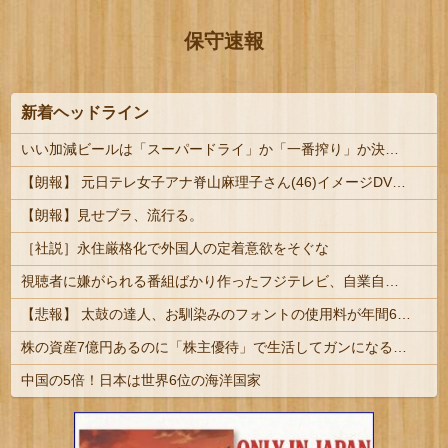
保守速報
新着ヘッドライン
いい加減ビールは「スーパードライ」か「一番搾り」か決着付けようぜ!!
【朗報】 元日テレ女子アナ脊山麻理子さん(46)イメージDVDを出してしまう（画像・動画あり）
【朗報】見せブラ、流行る。
［社説］永住厳格化で外国人の定着意欲をそぐな
視聴者に嫌がられる番組ばかり作ったフジテレビ、自業自得すぎる立場に陥ってしまい……
【悲報】 太鼓の達人、お馴染みのフォントの使用料が年間6万から年間320万になったので変更に
株の資産7億円あるのに「株主優待」で生活してガンになる人生・・・
中国の5倍！日本は世界6位の海洋国家