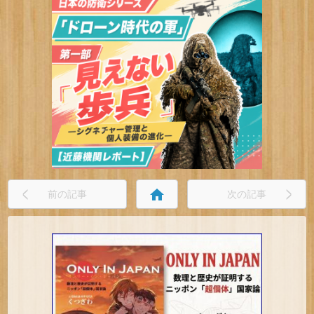
home
前の記事
次の記事