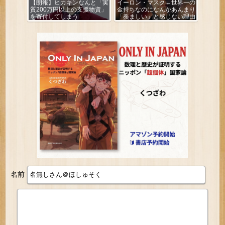
【朗報】ヒカキンなんと「実
イーロン・マスク←世界一の
質200万円以上の支援物資」
金持ちなのになんかあんまり
を寄付してしまう
「羨ましい」と感じない理由
名前