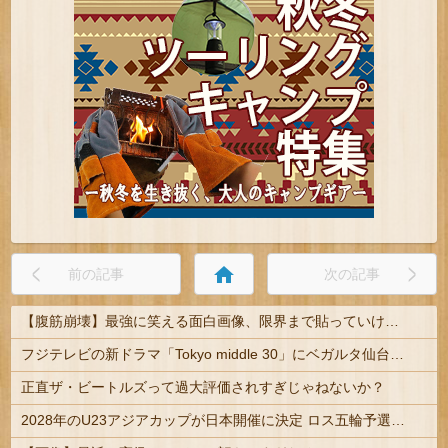
home
前の記事
次の記事
【腹筋崩壊】最強に笑える面白画像、限界まで貼っていけｗｗｗ
フジテレビの新ドラマ「Tokyo middle 30」にベガルタ仙台っぽいネタが登場
正直ザ・ビートルズって過大評価されすぎじゃねないか？
2028年のU23アジアカップが日本開催に決定 ロス五輪予選を兼ねた大会