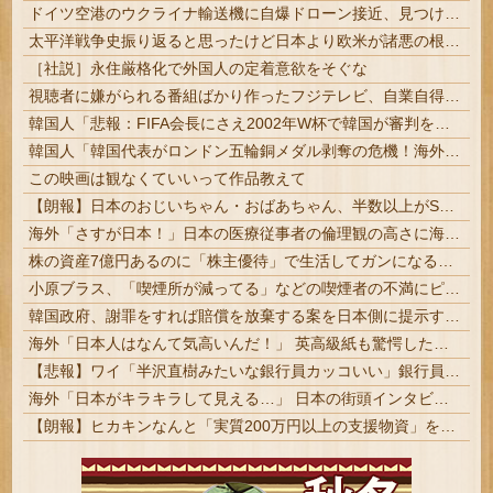
ドイツ空港のウクライナ輸送機に自爆ドローン接近、見つけた空港職員が蹴り落とす…高性能プラスチック爆弾搭載！
太平洋戦争史振り返ると思ったけど日本より欧米が諸悪の根源やん
［社説］永住厳格化で外国人の定着意欲をそぐな
視聴者に嫌がられる番組ばかり作ったフジテレビ、自業自得すぎる立場に陥ってしまい……
韓国人「悲報：FIFA会長にさえ2002年W杯で韓国が審判を買収していたと思われていた模様…（ブルブル」＝韓国の反応
韓国人「韓国代表がロンドン五輪銅メダル剥奪の危機！海外メディアが『時効の壁を越えてIOCの調査対象になり得る』と報道！」
この映画は観なくていいって作品教えて
【朗報】日本のおじいちゃん・おばあちゃん、半数以上がSNSを使いこなしていたｗｗｗｗｗ
海外「さすが日本！」日本の医療従事者の倫理観の高さに海外が超感動
株の資産7億円あるのに「株主優待」で生活してガンになる人生・・・
小原ブラス、「喫煙所が減ってる」などの喫煙者の不満にピシャリ「じゃあやめれば？タバコなんて家でだけ吸ってればいい」
韓国政府、謝罪をすれば賠償を放棄する案を日本側に提示するも拒否される＝韓国の反応
海外「日本人はなんて気高いんだ！」 英高級紙も驚愕した極限の中の日本人の姿に世界が衝撃
【悲報】ワイ「半沢直樹みたいな銀行員カッコいい」銀行員の友人「あんな奴居ねえよ」
海外「日本がキラキラして見える…」 日本の街頭インタビューに登場した女子高生4人組がエモすぎると話題に
【朗報】ヒカキンなんと「実質200万円以上の支援物資」を寄付してしまう