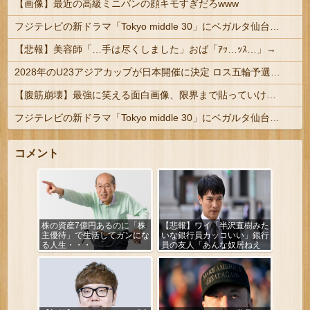
【画像】最近の高級ミニバンの顔キモすぎだろwww
フジテレビの新ドラマ「Tokyo middle 30」にベガルタ仙台っぽいネタが登場
【悲報】美容師「…手は尽くしました」おば「ｱｯ…ｯｽ…」→
2028年のU23アジアカップが日本開催に決定 ロス五輪予選を兼ねた大会
【腹筋崩壊】最強に笑える面白画像、限界まで貼っていけｗｗｗ
フジテレビの新ドラマ「Tokyo middle 30」にベガルタ仙台っぽいネタが登場
コメント
株の資産7億円あるのに「株
【悲報】ワイ「半沢直樹みた
主優待」で生活してガンにな
いな銀行員カッコいい」銀行
る人生・・・
員の友人「あんな奴居ねえ
よ」