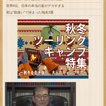
世界6位、日本の本当の姿がデカすぎる
実は"勘違い"で決まった地名3選