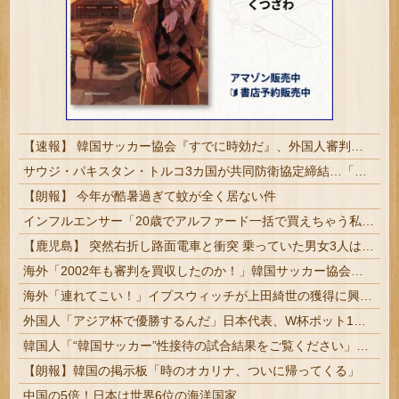
【速報】 韓国サッカー協会『すでに時効だ』、外国人審判らへ性的接待疑惑→ロンドン五輪は銅メダルはく奪の可能性「審判の国籍は日本、UAE、イラン」
サウジ・パキスタン・トルコ3カ国が共同防衛協定締結…「イスラム版NATO」指摘も！
【朗報】 今年が酷暑過ぎて蚊が全く居ない件
インフルエンサー「20歳でアルファード一括で買えちゃう私って素敵」
【鹿児島】 突然右折し路面電車と衝突 乗っていた男女3人は車を放置しダッシュで逃走中
海外「2002年も審判を買収したのか！」韓国サッカー協会による国際試合の審判買収が発覚し大騒ぎ！【海外の反応】
海外「連れてこい！」イプスウィッチが上田綺世の獲得に興味を示して海外大騒ぎ！（海外の反応）
外国人「アジア杯で優勝するんだ」日本代表、W杯ポット1入りに現実味!?2030大会で出場枠「64」なら追い風に！アメリカ人もポット1争いに熱視線...
韓国人「“韓国サッカー”性接待の試合結果をご覧ください」→「マッサージ効果は間違いないねｗ」「これが本当のベッドサッカーだ」
【朗報】韓国の掲示板「時のオカリナ、ついに帰ってくる」
中国の5倍！日本は世界6位の海洋国家