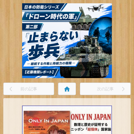
home
前の記事
次の記事