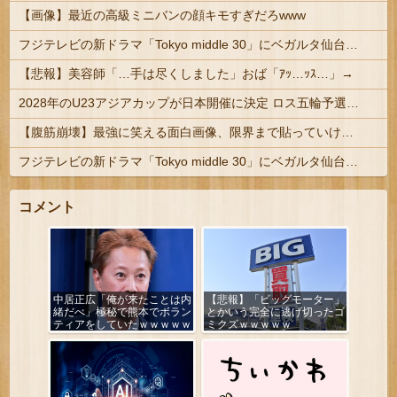
【画像】最近の高級ミニバンの顔キモすぎだろwww
フジテレビの新ドラマ「Tokyo middle 30」にベガルタ仙台っぽいネタが登場
【悲報】美容師「…手は尽くしました」おば「ｱｯ…ｯｽ…」→
2028年のU23アジアカップが日本開催に決定 ロス五輪予選を兼ねた大会
【腹筋崩壊】最強に笑える面白画像、限界まで貼っていけｗｗｗ
フジテレビの新ドラマ「Tokyo middle 30」にベガルタ仙台っぽいネタが登場
コメント
中居正広「俺が来たことは内
【悲報】「ビッグモーター」
緒だべ」極秘で熊本でボラン
とかいう完全に逃げ切ったゴ
ティアをしていたｗｗｗｗｗ
ミクズｗｗｗｗｗ