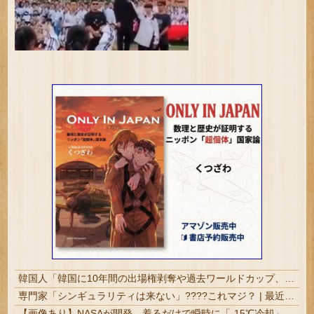
韓国人「韓国に10年間の出場権剥奪や過去ワールドカップ、オリンピック予選の記録削除を要求するFIFA公式制裁を海外メディアが報道！」
専門家「シンギュラリティは来ない」????これマジ？ | 最近AIと会話しているけど、相手の知性に合わせて情報を出してきているような気がする。
【画像あり】NASAが開発、着るだけで瞬時に「-15℃冷却」する冷感ポンチョ3,980円！