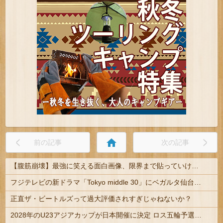
home
前の記事
次の記事
【腹筋崩壊】最強に笑える面白画像、限界まで貼っていけｗｗｗ
フジテレビの新ドラマ「Tokyo middle 30」にベガルタ仙台っぽいネタが登場
正直ザ・ビートルズって過大評価されすぎじゃねないか？
2028年のU23アジアカップが日本開催に決定 ロス五輪予選を兼ねた大会