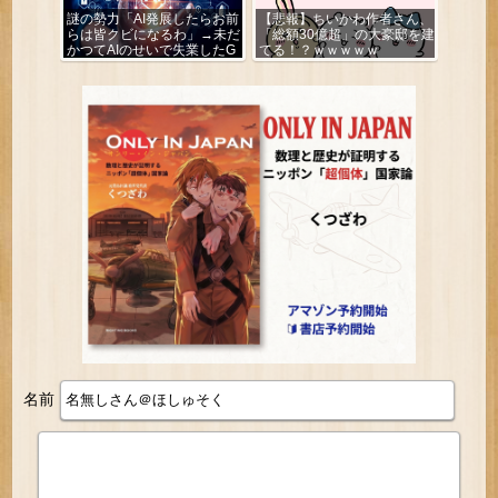
謎の勢力「AI発展したらお前
【悲報】ちいかわ作者さん、
らは皆クビになるわ」→未だ
「総額30億超」の大豪邸を建
かつてAIのせいで失業したG
てる！？ｗｗｗｗｗ
民が0人の理由
名前