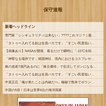
保守速報
新着ヘッドライン
専門家「シンギュラリティは来ない」????これマジ？ | 最近AIと会話しているけど、相手の知性に合わせて情報を出してきているような気がする。
「タトゥー入れてる奴は全員バカです」「すごい民度低い」この道23年の彫り師YouTuberの動画が話題
【画像あり】NASAが開発、着るだけで瞬時に「-15℃冷却」する冷感ポンチョ3,980円！
「神聖なる場所です」靖国神社、境内におけるコスプレや軍装の禁止を発表
株の資産7億円あるのに「株主優待」で生活してガンになる人生・・・
「タトゥー入れてる奴は全員バカです」「すごい民度低い」この道23年の彫り師YouTuberの動画が話題 | その民度の低いバカから金巻き上げる商売して...
中居正広「俺が来たことは内緒だべ」極秘で熊本でボランティアをしていたｗｗｗｗｗ
中国の5倍！日本は世界6位の海洋国家