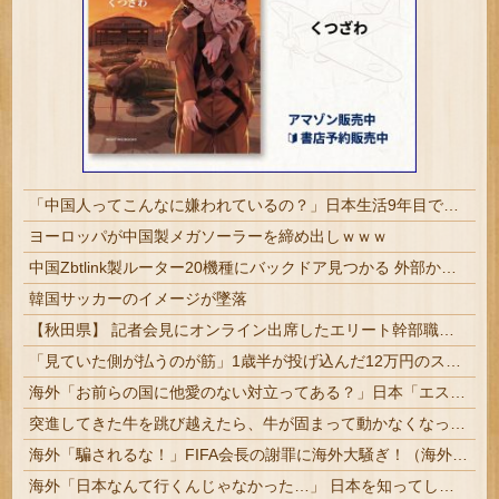
「中国人ってこんなに嫌われているの？」日本生活9年目で明かす本心！
ヨーロッパが中国製メガソーラーを締め出しｗｗｗ
中国Zbtlink製ルーター20機種にバックドア見つかる 外部から完全制御のおそれ
韓国サッカーのイメージが墜落
【秋田県】 記者会見にオンライン出席したエリート幹部職員、バスローブ姿でタバコを吸いながら説明 県が聞き取りへ
「見ていた側が払うのが筋」1歳半が投げ込んだ12万円のスマホ、半額提示した母親は冷たい？
海外「お前らの国に他愛のない対立ってある？」日本「エスカレーターの立つ位置」
突進してきた牛を跳び越えたら、牛が固まって動かなくなった闘牛場の映像【海外の反応】
海外「騙されるな！」FIFA会長の謝罪に海外大騒ぎ！（海外の反応）
海外「日本なんて行くんじゃなかった…」 日本を知ってしまったディズニー信者、帰国後『本家』に失望する事態に