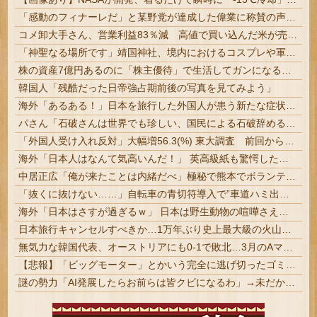
「感動のフィナーレだ」と某野党が達成した偉業に称賛の声が殺到、なんかヒーロー番組の最終回を見ているような気分に……
コメ卸大手さん、営業利益83％減 高値で買い込んだ米が売れず「損切り祭り」開幕へ
「神聖なる場所です」靖国神社、境内におけるコスプレや軍装の禁止を発表
株の資産7億円あるのに「株主優待」で生活してガンになる人生・・・
韓国人「残酷だった日帝強占期前後の写真を見てみよう」
海外「あるある！」日本を旅行した外国人が患う新たな症状「日本語PTSD」に海外が大騒ぎ
パさん「石破さんは世界でも珍しい、国民による石破辞めるなデモが自然発生した総理大臣です」
「外国人受け入れ反対」大幅増56.3(%) 東大調査 前回から20ポイント以上の爆増
海外「日本人はなんて気高いんだ！」 英高級紙も驚愕した極限の中の日本人の姿に世界が衝撃
中居正広「俺が来たことは内緒だべ」極秘で熊本でボランティアをしていたｗｗｗｗｗ
「抜くに抜けない……」自転車の青切符導入で”車道ハミ出し”が急増中
海外「日本はさすが過ぎるｗ」 日本は野生動物の喧嘩さえ可愛くなってしまうと世界が騒然
日本旅行キャンセルすべきか…1万年ぶり史上最大級の火山の兆し＝韓国の反応
無気力な韓国代表、オーストリアにも0-1で敗北…3月のAマッチは2敗で終＝韓国の反応
【悲報】「ビッグモーター」とかいう完全に逃げ切ったゴミクズｗｗｗｗｗ
謎の勢力「AI発展したらお前らは皆クビになるわ」→未だかつてAIのせいで失業したG民が0人の理由