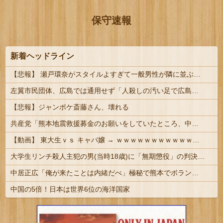
保守速報
新着ヘッドライン
【悲報】 瀬戸環奈がスタイルよすぎて一般男性が隣に並ぶとチンチクリンに見えてしまう（画像あり）
左翼市民団体、広島では通用せず「人殺しの汚い足で広島の土を踏むな！」→広島県民「お前らの方が汚いんじゃ！」「ワシらが広島県民じゃ」
【悲報】ジャンポケ斎藤さん、壊れる
共産党「熊本地震救援募金のお願いをしていたところ、中指を立てられました。中指がメガネに当たり、危うく怪我をするところでした」
【動画】 東大生ｖｓ キャバ嬢 → ｗｗｗｗｗｗｗｗｗｗｗｗｗｗｗｗｗｗ
大学生リンチ殺人主犯の男(当時18歳)に「無期懲役」の判決 #江別事件
中居正広「俺が来たことは内緒だべ」極秘で熊本でボランティアをしていたｗｗｗｗｗ
中国の5倍！日本は世界6位の海洋国家