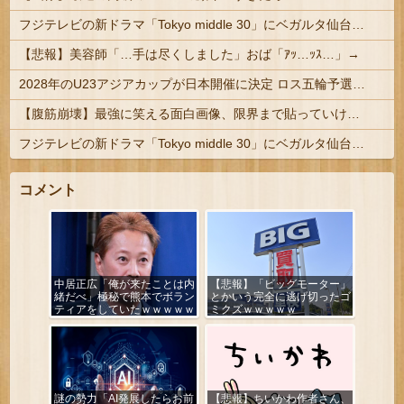
フジテレビの新ドラマ「Tokyo middle 30」にベガルタ仙台っぽいネタが登場
【悲報】美容師「…手は尽くしました」おば「ｱｯ…ｯｽ…」→
2028年のU23アジアカップが日本開催に決定 ロス五輪予選を兼ねた大会
【腹筋崩壊】最強に笑える面白画像、限界まで貼っていけｗｗｗ
フジテレビの新ドラマ「Tokyo middle 30」にベガルタ仙台っぽいネタが登場
コメント
中居正広「俺が来たことは内
【悲報】「ビッグモーター」
緒だべ」極秘で熊本でボラン
とかいう完全に逃げ切ったゴ
ティアをしていたｗｗｗｗｗ
ミクズｗｗｗｗｗ
謎の勢力「AI発展したらお前
【悲報】ちいかわ作者さん、