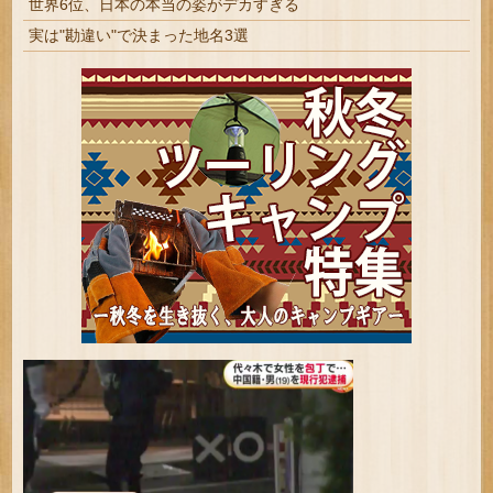
世界6位、日本の本当の姿がデカすぎる
実は"勘違い"で決まった地名3選