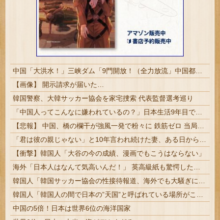
中国「大洪水！」三峡ダム「9門開放！（全力放流」中国都市「三峡沿線の道路水没」中国政府「高速道路封鎖！」中国ダム「緊急放流に合わせて開門（土砂崩れ発生」→
【画像】 開示請求が届いた…
韓国警察、大韓サッカー協会を家宅捜索 代表監督選考巡り
「中国人ってこんなに嫌われているの？」日本生活9年目で明かす本心！
【悲報】 中国、橋の欄干が強風一発で粉々に 鉄筋ゼロ 当局「接着剤でくっつけただけ」「正常で、品質問題はない」
「君は彼の親じゃない」と10年言われ続けた妻、ある日から薬の管理も着替えの声かけもやめた
【衝撃】韓国人「大谷の今の成績、漫画でもこうはならない」
海外「日本人はなんて気高いんだ！」 英高級紙も驚愕した極限の中の日本人の姿に世界が衝撃
韓国人「韓国サッカー協会の性接待報道、海外でも大騒ぎに・・・2002年W杯4強の記録取り消しの声も」→「マジで国の恥だ」「2002年まで疑う価値...
韓国人「韓国人の間で日本の”天国”と呼ばれている場所がこちら・・・」
中国の5倍！日本は世界6位の海洋国家