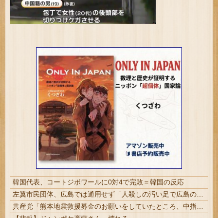
韓国代表、コートジボワールに0対4で完敗＝韓国の反応
左翼市民団体、広島では通用せず「人殺しの汚い足で広島の土を踏むな！」→広島県民「お前らの方が汚いんじゃ！」「ワシらが広島県民じゃ」
共産党「熊本地震救援募金のお願いをしていたところ、中指を立てられました。中指がメガネに当たり、危うく怪我をするところでした」