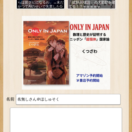
らは皆クビになるわ」→未だ
「総額30億超」の大豪邸を建
かつてAIのせいで失業したG
てる！？ｗｗｗｗｗ
民が0人の理由
名前