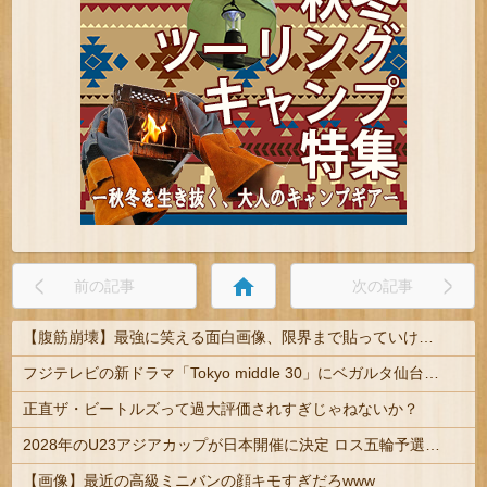
home
前の記事
次の記事
【腹筋崩壊】最強に笑える面白画像、限界まで貼っていけｗｗｗ
フジテレビの新ドラマ「Tokyo middle 30」にベガルタ仙台っぽいネタが登場
正直ザ・ビートルズって過大評価されすぎじゃねないか？
2028年のU23アジアカップが日本開催に決定 ロス五輪予選を兼ねた大会
【画像】最近の高級ミニバンの顔キモすぎだろwww