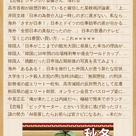
【悲報】ジャンポケ斎藤さん、壊れる
高市首相が経歴詐称していると確信した某映画評論家、「上級公務員試験に合格とは書いてないんですが…」とツッコミを受けまくり……
岸田文雄「日米の為替介入は一時しのぎに過ぎない。私なら円を強くすることが出来る」
海外「さすが日本！」日本とドイツの仕事効率の差が分かる数字に海外が大騒ぎ
海外「全部日本の真似だったのか…」 日本の普通のテレビ番組が最新SNSの数十年先を行っていたと話題に
「宝くじの1番賢い買い方」←これｗｗｗｗｗ
韓国人「日本がここまでの観光大国に発展した本当の理由がこちら…」→「昔から日本は愛されてた…（ブルブル」＝韓国の反応
韓国人「韓国に10年間の出場権剥奪や過去ワールドカップ、オリンピック予選の記録削除を要求するFIFA公式制裁を海外メディアが報道！」
韓国人「残酷だった日帝強占期前後の写真を見てみよう」
海外「あるある！」日本を旅行した外国人が患う新たな症状「日本語PTSD」に海外が大騒ぎ
大学生リンチ殺人主犯の男(当時18歳)に「無期懲役」の判決 #江別事件
財務省の超エリート一松旬、高市減税の反対勢力として左遷
秋田県の超エリート幹部、オンライン会見でバスローブ姿にタバコ喫煙。大問題に
中居正広「俺が来たことは内緒だべ」極秘で熊本でボランティアをしていたｗｗｗｗｗ
【悲報】「ビッグモーター」とかいう完全に逃げ切ったゴミクズｗｗｗｗｗ
謎の勢力「AI発展したらお前らは皆クビになるわ」→未だかつてAIのせいで失業したG民が0人の理由