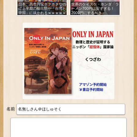
日本、高市円安ホクホクなの
世界のケイスケ・ホンダ「ラ
に上半期の輸出額が「台湾と
ーメン700円は安すぎる！
韓国」に抜かれるｗｗｗｗｗ
2000円にするべき」
名前