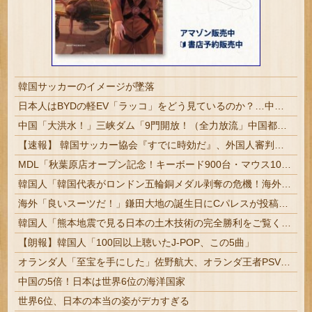
韓国サッカーのイメージが墜落
日本人はBYDの軽EV「ラッコ」をどう見ているのか？…中国メディア！
中国「大洪水！」三峡ダム「9門開放！（全力放流」中国都市「三峡沿線の道路水没」中国政府「高速道路封鎖！」中国ダム「緊急放流に合わせて開門（土砂崩れ発生」→
【速報】 韓国サッカー協会『すでに時効だ』、外国人審判らへ性的接待疑惑→ロンドン五輪は銅メダルはく奪の可能性「審判の国籍は日本、UAE、イラン」
MDL「秋葉原店オープン記念！キーボード900台・マウス100台無料でプレゼント！」→秋葉原が大変なことになってしまう
韓国人「韓国代表がロンドン五輪銅メダル剥奪の危機！海外メディアが『時効の壁を越えてIOCの調査対象になり得る』と報道！」
海外「良いスーツだ！」鎌田大地の誕生日にCパレスが投稿した写真に海外大騒ぎ！（海外の反応）
韓国人「熊本地震で見る日本の土木技術の完全勝利をご覧ください」→「これはすごいわ」「こういうのを見ると日本人は何か適当に作る感じがしない・・・」...
【朗報】韓国人「100回以上聴いたJ-POP、この5曲」
オランダ人「至宝を手にした」佐野航大、オランダ王者PSV移籍が決定的に！口頭合意報道で現地サポ騒然！プレミアのファンは落胆【海外の反応】
中国の5倍！日本は世界6位の海洋国家
世界6位、日本の本当の姿がデカすぎる