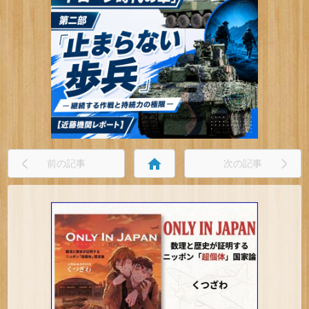
home
前の記事
次の記事