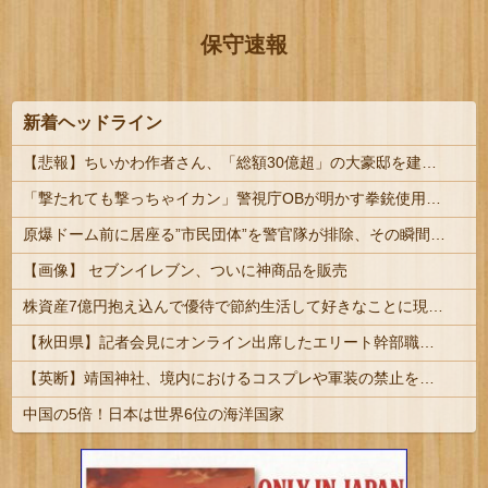
保守速報
新着ヘッドライン
【悲報】ちいかわ作者さん、「総額30億超」の大豪邸を建てる！？ｗｗｗｗｗ
「撃たれても撃っちゃイカン」警視庁OBが明かす拳銃使用の葛藤…河内長野「2発で射殺」なぜ起きた？ | 犯罪が凶悪化しているから、銃の使用が緩和されて行くのだろう
原爆ドーム前に居座る”市民団体”を警官隊が排除、その瞬間に周囲で見守っていた観客たちが……
【画像】 セブンイレブン、ついに神商品を販売
株資産7億円抱え込んで優待で節約生活して好きなことに現金使わないまま死んでく人の最後の言葉
【秋田県】記者会見にオンライン出席したエリート幹部職員、バスローブ姿でタバコを吸いながら説明 県が聞き取りへ
【英断】靖国神社、境内におけるコスプレや軍装の禁止を発表「厳粛で神聖なる場所」
中国の5倍！日本は世界6位の海洋国家