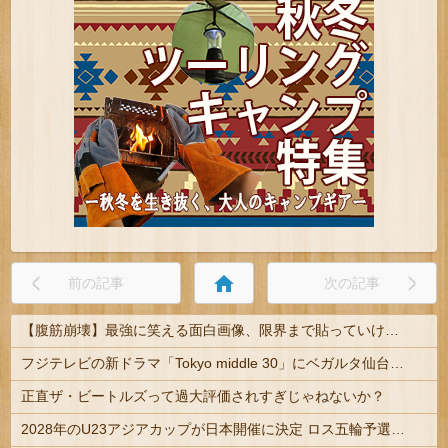
home
前の記事
次の記事
【腹筋崩壊】最強に笑える面白画像、限界まで貼っていけｗｗｗ
フジテレビの新ドラマ「Tokyo middle 30」にベガルタ仙台っぽいネタが登場
正直ザ・ビートルズって過大評価されすぎじゃねないか？
2028年のU23アジアカップが日本開催に決定 ロス五輪予選を兼ねた大会