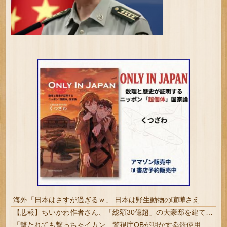
海外「日本はさすが過ぎるｗ」 日本は野生動物の喧嘩さえ可愛くなってしまうと世界が騒然
【悲報】ちいかわ作者さん、「総額30億超」の大豪邸を建てる！？ｗｗｗｗｗ
「撃たれても撃っちゃイカン」警視庁OBが明かす拳銃使用の葛藤…河内長野「2発で射殺」なぜ起きた？ | 犯罪が凶悪化しているから、銃の使用が緩和されて行くのだろう