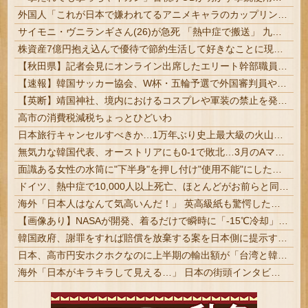
外国人「これが日本で嫌われてるアニメキャラのカップリングらしい…」
サイモニ・ヴニランギさん(26)が急死 「熱中症で搬送」 九州電力キューデンヴォルテクスで練習中 #ラグビー | 部活じゃなくプロでそんなことある？ | な？高校野球もこうなるぞ？
株資産7億円抱え込んで優待で節約生活して好きなことに現金使わないまま死んでく人の最後の言葉
【秋田県】記者会見にオンライン出席したエリート幹部職員、バスローブ姿でタバコを吸いながら説明 県が聞き取りへ
【速報】韓国サッカー協会、W杯・五輪予選で外国審判員や監督官を性接待！！！！
【英断】靖国神社、境内におけるコスプレや軍装の禁止を発表「厳粛で神聖なる場所」
高市の消費税減税ちょっとひどいわ
日本旅行キャンセルすべきか…1万年ぶり史上最大級の火山の兆し＝韓国の反応
無気力な韓国代表、オーストリアにも0-1で敗北…3月のAマッチは2敗で終＝韓国の反応
面識ある女性の水筒に"下半身"を押し付け"使用不能"にした疑い 66歳男を「器物損壊」容疑で逮捕 札幌市 # つ | 洗えば使えるんじゃないの？
ドイツ、熱中症で10,000人以上死亡、ほとんどがお前らと同年代で若者は元気????
海外「日本人はなんて気高いんだ！」 英高級紙も驚愕した極限の中の日本人の姿に世界が衝撃
【画像あり】NASAが開発、着るだけで瞬時に「-15℃冷却」する冷感ポンチョ3,980円！
韓国政府、謝罪をすれば賠償を放棄する案を日本側に提示するも拒否される＝韓国の反応
日本、高市円安ホクホクなのに上半期の輸出額が「台湾と韓国」に抜かれるｗｗｗｗｗ
海外「日本がキラキラして見える…」 日本の街頭インタビューに登場した女子高生4人組がエモすぎると話題に