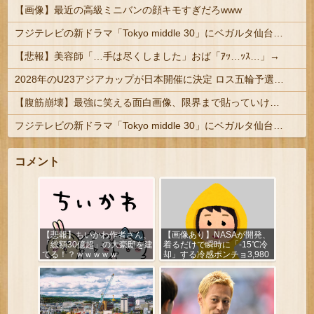
【画像】最近の高級ミニバンの顔キモすぎだろwww
フジテレビの新ドラマ「Tokyo middle 30」にベガルタ仙台っぽいネタが登場
【悲報】美容師「…手は尽くしました」おば「ｱｯ…ｯｽ…」→
2028年のU23アジアカップが日本開催に決定 ロス五輪予選を兼ねた大会
【腹筋崩壊】最強に笑える面白画像、限界まで貼っていけｗｗｗ
フジテレビの新ドラマ「Tokyo middle 30」にベガルタ仙台っぽいネタが登場
コメント
【悲報】ちいかわ作者さん、
【画像あり】NASAが開発、
「総額30億超」の大豪邸を建
着るだけで瞬時に「-15℃冷
てる！？ｗｗｗｗｗ
却」する冷感ポンチョ3,980
円！