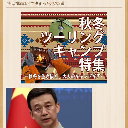
実は"勘違い"で決まった地名3選