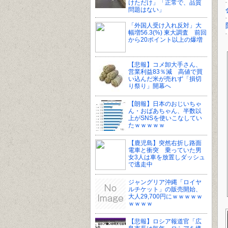
けただけ」「正常で、品質
問題はない」
「外国人受け入れ反対」大
幅増56.3(%) 東大調査 前回
から20ポイント以上の爆増
【悲報】コメ卸大手さん、
営業利益83％減 高値で買
い込んだ米が売れず「損切
り祭り」開幕へ
【朗報】日本のおじいちゃ
ん・おばあちゃん、半数以
上がSNSを使いこなしてい
たｗｗｗｗｗ
【鹿児島】突然右折し路面
電車と衝突 乗っていた男
女3人は車を放置しダッシュ
で逃走中
ジャングリア沖縄「ロイヤ
ルチケット」の販売開始、
大人29,700円にｗｗｗｗｗ
ｗｗｗｗ
【悲報】ロシア報道官「広