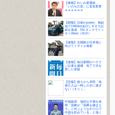
【速報】れいわ新選組、
「いのちの党」に党名変更
ｗｗｗｗｗｗ
【朗報】日産e-power、無給
油で1980km走行しギネス記
録を達成 55Lタンクでリッ
ター36km（SUV）
【速報】北朝鮮が日本海に
向けてミサイル発射
【速報】毎日新聞のベテラ
ン記者を逮捕 包丁で夫を
脅した容疑
【悲報】後ろから岸田「為
替介入は一時しのぎに過ぎ
ない（キリッ」
中国政府、強烈な不満を表
明「泥棒が『泥棒を捕まえ
ろ』と叫ぶようなやり口で
中国を貶めている」と強く