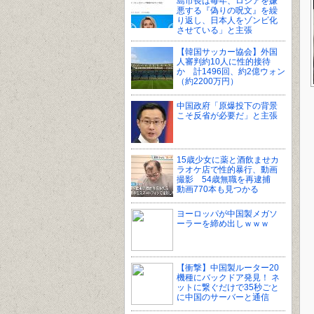
島市長は毎年、ロシアを嫌
悪する『偽りの呪文』を繰
り返し、日本人をゾンビ化
させている」と主張
【韓国サッカー協会】外国
人審判約10人に性的接待
か 計1496回、約2億ウォン
（約2200万円）
中国政府「原爆投下の背景
こそ反省が必要だ」と主張
15歳少女に薬と酒飲ませカ
ラオケ店で性的暴行、動画
撮影 54歳無職を再逮捕
動画770本も見つかる
ヨーロッパが中国製メガソ
ーラーを締め出しｗｗｗ
【衝撃】中国製ルーター20
機種にバックドア発見！ ネ
ットに繋ぐだけで35秒ごと
に中国のサーバーと通信