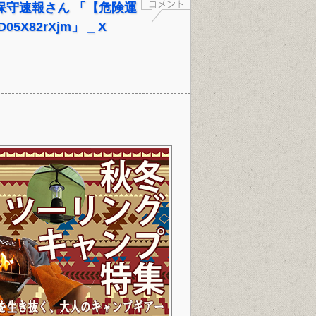
Xユーザーの保守速報さん 「【危険運
5X82rXjm」 _ X