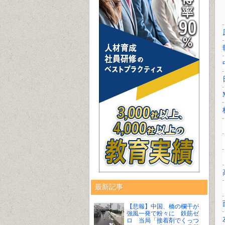
最新記事
【悲報】中国、橋の欄干が
強風一発で粉々に 鉄筋ゼ
ロ 当局「接着剤でくっつ