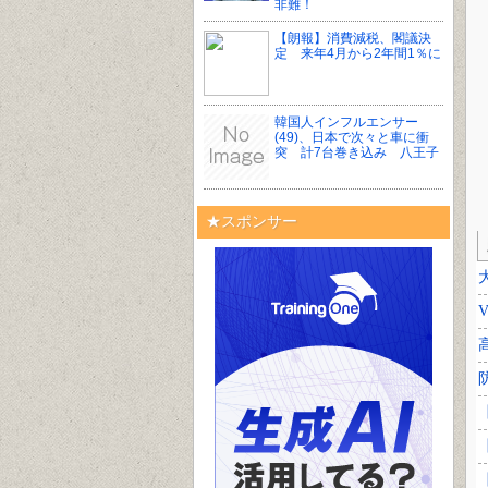
非難！
【朗報】消費減税、閣議決
定 来年4月から2年間1％に
韓国人インフルエンサー
(49)、日本で次々と車に衝
突 計7台巻き込み 八王子
★スポンサー