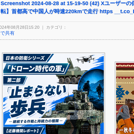
Screenshot 2024-08-28 at 15-19-50 (42) 
転】首都高で中国人が時速220kmで走行 https __t.co_D0
024年08月28日15:20 ｜ カテゴリ：
Xで共有