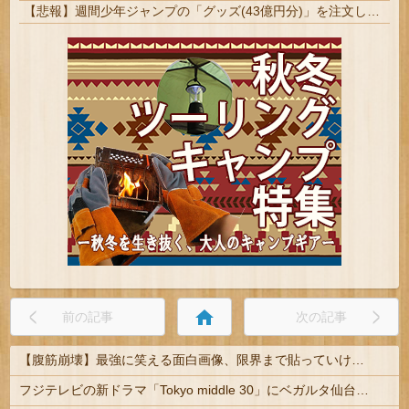
【悲報】週間少年ジャンプの「グッズ(43億円分)」を注文し全てキャンセルした女逮捕ｗｗｗｗｗｗｗｗ
home
前の記事
次の記事
【腹筋崩壊】最強に笑える面白画像、限界まで貼っていけｗｗｗ
フジテレビの新ドラマ「Tokyo middle 30」にベガルタ仙台っぽいネタが登場