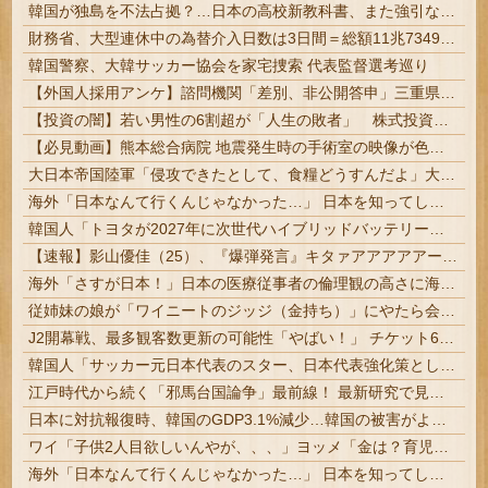
韓国が独島を不法占拠？…日本の高校新教科書、また強引な主張＝韓国の反応
財務省、大型連休中の為替介入日数は3日間＝総額11兆7349億円 | 俺等の税金を投げ捨ててトレーダーの餌にしてんの？ | 外貨準備がどんどん減っていくな
韓国警察、大韓サッカー協会を家宅捜索 代表監督選考巡り
【外国人採用アンケ】諮問機関「差別、非公開答申」三重県「差別に当たらず、公表する方針を決定した」
【投資の闇】若い男性の6割超が「人生の敗者」 株式投資が自信喪失の原因に
【必見動画】熊本総合病院 地震発生時の手術室の映像が色んな意味で衝撃的だと話題に
大日本帝国陸軍「侵攻できたとして、食糧どうすんだよ」大本営「現地調達」陸軍「え？」
海外「日本なんて行くんじゃなかった…」 日本を知ってしまったディズニー信者、帰国後『本家』に失望する事態に
韓国人「トヨタが2027年に次世代ハイブリッドバッテリーを導入へ！最大1000kmの航続距離や超高速充電を目指す」
【速報】影山優佳（25）、『爆弾発言』キタァアアアアアーーーーー！！
海外「さすが日本！」日本の医療従事者の倫理観の高さに海外が超感動
従姉妹の娘が「ワイニートのジッジ（金持ち）」にやたら会いに来る理由ｗｗｗｗｗ
J2開幕戦、最多観客数更新の可能性「やばい！」 チケット6万超えが発券「見間違いじゃない？」 #サッカー | 半分以上招待券でしたw | 発券なのが草
韓国人「サッカー元日本代表のスター、日本代表強化策として“韓日定期戦”の復活を提案・・・」→「これはマジで良いと思う」「今すぐやったらガチでボコられるだろうね 10年後にやらないか？」「やめてくれ、勝っても負けても後味が悪い」
江戸時代から続く「邪馬台国論争」最前線！ 最新研究で見えてきた「卑弥呼の国」の有力説 #歴史
日本に対抗報復時、韓国のGDP3.1%減少…韓国の被害がより大きい＝韓国の反応
ワイ「子供2人目欲しいんやが、、、」ヨッメ「金は？育児は？私の仕事は？キャリアは？」
海外「日本なんて行くんじゃなかった…」 日本を知ってしまったディズニー信者、帰国後『本家』に失望する事態に