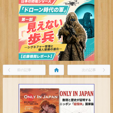
home
前の記事
次の記事