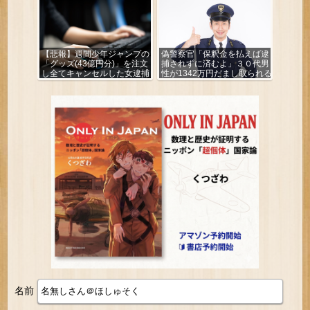
【悲報】週間少年ジャンプの
偽警察官「保釈金を払えば逮
「グッズ(43億円分)」を注文
捕されずに済むよ」３０代男
し全てキャンセルした女逮捕
性が1342万円だまし取られる
ｗｗｗｗｗｗｗｗ
名前