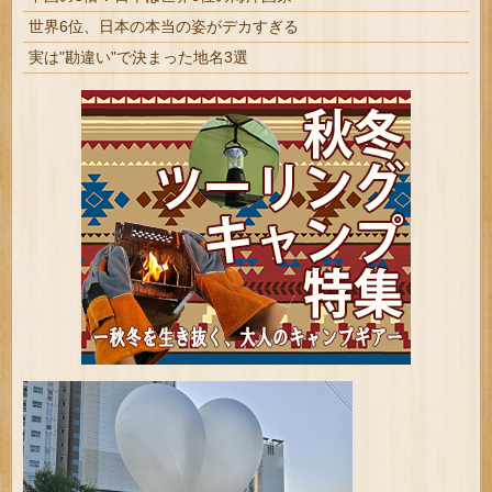
世界6位、日本の本当の姿がデカすぎる
実は"勘違い"で決まった地名3選