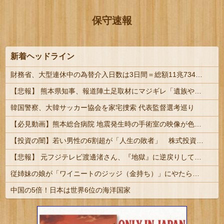
保守速報
新着ヘッドライン
財務省、大型連休中の為替介入日数は3日間＝総額11兆7349億円 | 俺等の税金を投げ捨ててトレーダーの餌にしてんの？ | 外貨準備がどんどん減っていくな
【悲報】 熊本県知事、報道陣土足取材にマジギレ「遺族や被災者から強い不満でてる！」 → 記者「例えば？」 → 知事、怒り通り越して呆れてしまう ………
韓国警察、大韓サッカー協会を家宅捜索 代表監督選考巡り
【必見動画】熊本総合病院 地震発生時の手術室の映像が色んな意味で衝撃的だと話題に
【投資の闇】若い男性の6割超が「人生の敗者」 株式投資が自信喪失の原因に
【悲報】 元フジテレビ渡邊渚さん、『地獄』に逆戻りしてしまう・・・・・
従姉妹の娘が「ワイニートのジッジ（金持ち）」にやたら会いに来る理由ｗｗｗｗｗ
中国の5倍！日本は世界6位の海洋国家