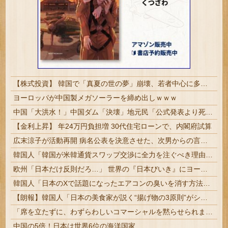
【株式投資】 韓国で「真夏の世の夢」崩壊、若者中心に多くの人が「人生オワタ」―中国メディア
ヨーロッパが中国製メガソーラーを締め出しｗｗｗ
中国「大洪水！」中国ダム「決壊」地元民「公式発表より死者多い！」中国政府「住民拘束！（安否不明」中国当局「救助隊動画も削除」台風13号「三峡ダム接近中」→
【金利上昇】 年24万円負担増 30代住宅ローンで、内閣府試算
広末涼子が活動再開 病名公表を決意させた、次男からの言葉明かす
韓国人「韓国が米韓通貨スワップ交渉に全力を注ぐべき理由がこちら‥日米との異例の共同介入によって記録的なウォン・ドル為替の現実」
欧州「日本だけ反則だろ…」 世界の『日本びいき』にヨーロッパ全土から不満の声
韓国人「日本のXで話題になったエアコンの臭いを消す方法をご覧ください」→「これマジ？」
【朗報】韓国人「日本の美食家が説く“揚げ物の3原則”がシンプルだった」
「席を立たずに、わずらわしいコマーシャルを黙らせられます」1955年のテレビリモコンには引き金が付いていた
中国の5倍！日本は世界6位の海洋国家