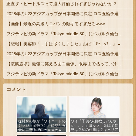
正直ザ・ビートルズって過大評価されすぎじゃねないか？
2028年のU23アジアカップが日本開催に決定 ロス五輪予選を兼ねた大会
【画像】最近の高級ミニバンの顔キモすぎだろwww
フジテレビの新ドラマ「Tokyo middle 30」にベガルタ仙台っぽいネタが登場
【悲報】美容師「…手は尽くしました」おば「ｱｯ…ｯｽ…」→
2028年のU23アジアカップが日本開催に決定 ロス五輪予選を兼ねた大会
【腹筋崩壊】最強に笑える面白画像、限界まで貼っていけｗｗｗ
フジテレビの新ドラマ「Tokyo middle 30」にベガルタ仙台っぽいネタが登場
コメント
従姉妹の娘が「ワイニートの
ワイ「子供2人目欲しいんや
ジッジ（金持ち）」にやたら
が、、、」ヨッメ「金は？育
会いに来る理由ｗｗｗｗｗ
児は？私の仕事は？キャリア
は？」