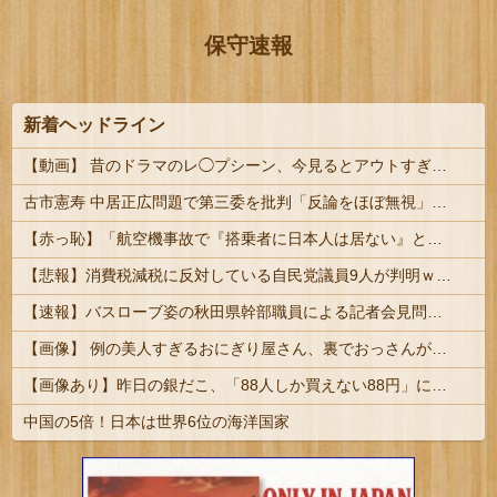
保守速報
新着ヘッドライン
【動画】 昔のドラマのレ◯プシーン、今見るとアウトすぎるｗｗｗｗｗｗｗｗｗ
古市憲寿 中居正広問題で第三委を批判「反論をほぼ無視」「彼らが一方的に言ったことが世の中に定着してしまう」橋下徹も同調
【赤っ恥】「航空機事故で『搭乗者に日本人は居ない』という発表は嫌い。人間として同じ価値だと思う」→ツッコミ殺到も「自分が気に入らないと思った」と...
【悲報】消費税減税に反対している自民党議員9人が判明ｗｗｗｗｗｗ
【速報】バスローブ姿の秋田県幹部職員による記者会見問題、ラブホテルからの参加だと特定「体調が優れなかったため...」とは何だったのか
【画像】 例の美人すぎるおにぎり屋さん、裏でおっさんが握っていたｗｗｗｗｗｗｗｗｗｗｗｗｗｗｗｗｗ
【画像あり】昨日の銀だこ、「88人しか買えない88円」に大行列をなす都民コチラｗｗｗｗｗ
中国の5倍！日本は世界6位の海洋国家