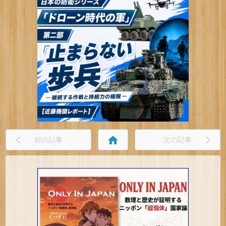
home
前の記事
次の記事