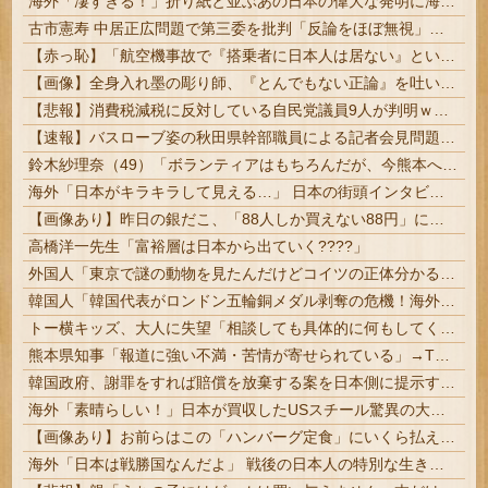
海外「凄すぎる！」折り紙と並ぶあの日本の偉大な発明に海外がびっくり仰天
古市憲寿 中居正広問題で第三委を批判「反論をほぼ無視」「彼らが一方的に言ったことが世の中に定着してしまう」橋下徹も同調
【赤っ恥】「航空機事故で『搭乗者に日本人は居ない』という発表は嫌い。人間として同じ価値だと思う」→ツッコミ殺到も「自分が気に入らないと思った」と...
【画像】全身入れ墨の彫り師、『とんでもない正論』を吐いて30万再生されてしまうｗｗｗｗｗｗｗ
【悲報】消費税減税に反対している自民党議員9人が判明ｗｗｗｗｗｗ
【速報】バスローブ姿の秋田県幹部職員による記者会見問題、ラブホテルからの参加だと特定「体調が優れなかったため...」とは何だったのか
鈴木紗理奈（49）「ボランティアはもちろんだが、今熊本へ旅行に行くことも支援になる」
海外「日本がキラキラして見える…」 日本の街頭インタビューに登場した女子高生4人組がエモすぎると話題に
【画像あり】昨日の銀だこ、「88人しか買えない88円」に大行列をなす都民コチラｗｗｗｗｗ
高橋洋一先生「富裕層は日本から出ていく????」
外国人「東京で謎の動物を見たんだけどコイツの正体分かる？」
韓国人「韓国代表がロンドン五輪銅メダル剥奪の危機！海外メディアが『時効の壁を越えてIOCの調査対象になり得る』と報道！」
トー横キッズ、大人に失望「相談しても具体的に何もしてくれなくて傷つく。福祉は自由が奪われる」
熊本県知事「報道に強い不満・苦情が寄せられている」→TBSの報道特集がまさにそれな件
韓国政府、謝罪をすれば賠償を放棄する案を日本側に提示するも拒否される＝韓国の反応
海外「素晴らしい！」日本が買収したUSスチール驚異の大復活に米国人が大喜び
【画像あり】お前らはこの「ハンバーグ定食」にいくら払える？
海外「日本は戦勝国なんだよ」 戦後の日本人の特別な生き様に各国から称賛の声