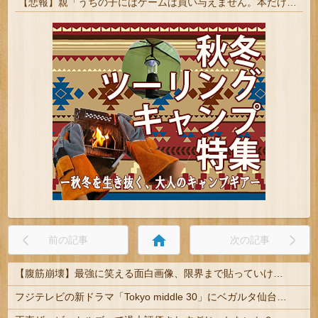
【悲報】親「うちの子にはゲームは買い与えません。本だけで十分」→結果
home
前の記事
次の記事
【腹筋崩壊】最強に笑える面白画像、限界まで貼っていけｗｗｗ
フジテレビの新ドラマ「Tokyo middle 30」にベガルタ仙台っぽいネタが登場