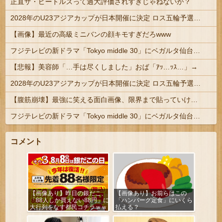
正直ザ・ビートルズって過大評価されすぎじゃねないか？
2028年のU23アジアカップが日本開催に決定 ロス五輪予選を兼ねた大会
【画像】最近の高級ミニバンの顔キモすぎだろwww
フジテレビの新ドラマ「Tokyo middle 30」にベガルタ仙台っぽいネタが登場
【悲報】美容師「…手は尽くしました」おば「ｱｯ…ｯｽ…」→
2028年のU23アジアカップが日本開催に決定 ロス五輪予選を兼ねた大会
【腹筋崩壊】最強に笑える面白画像、限界まで貼っていけｗｗｗ
フジテレビの新ドラマ「Tokyo middle 30」にベガルタ仙台っぽいネタが登場
コメント
【画像あり】昨日の銀だこ、
【画像あり】お前らはこの
「88人しか買えない88円」に
「ハンバーグ定食」にいくら
大行列をなす都民コチラｗｗ
払える？
ｗｗｗ