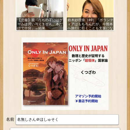
【悲報】親「うちの子にはゲ
鈴木紗理奈（49）「ボランテ
ームは買い与えません。本だ
ィアはもちろんだが、今熊本
けで十分」→結果
へ旅行に行くことも支援にな
る」
名前