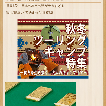
世界6位、日本の本当の姿がデカすぎる
実は"勘違い"で決まった地名3選